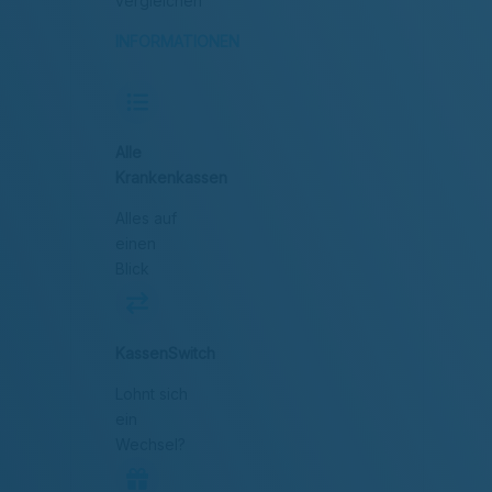
vergleichen
INFORMATIONEN
Alle
Krankenkassen
Alles auf
einen
Blick
KassenSwitch
Lohnt sich
ein
Wechsel?