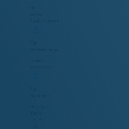
Die
besten
Familienkassen
Für
Selbstständige
Optimal
abgesichert
Für
Studenten
Günstige
Tarife
finden