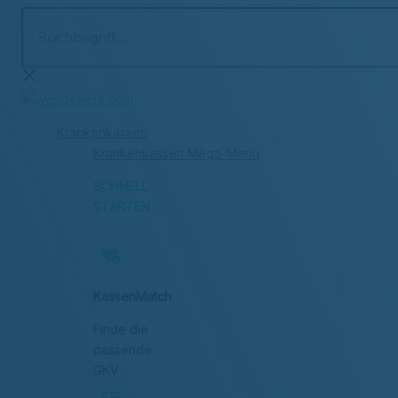
Suchbegriff...
Zum
Inhalt
springen
Krankenkassen
Krankenkassen Mega-Menü
SCHNELL
STARTEN
KassenMatch
Finde die
passende
GKV