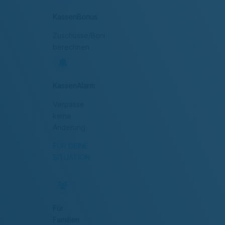
KassenBonus
Zuschüsse/Boni
berechnen
KassenAlarm
Verpasse
keine
Änderung
FÜR DEINE
SITUATION
Für
Familien