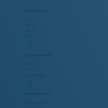
KassenCheck
Passt
deine
GKV zu
dir?
KassenVergleich
Bis zu 3
GKV
vergleichen
KassenRechner
Beitragshöhe