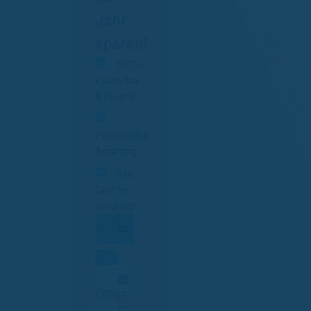
Jahr
sparen!
100%
kostenlos
& neutral
Persönliche
Beratung
Alle
GKV im
Vergleich
Jetzt
vergleichen
Termin
planen