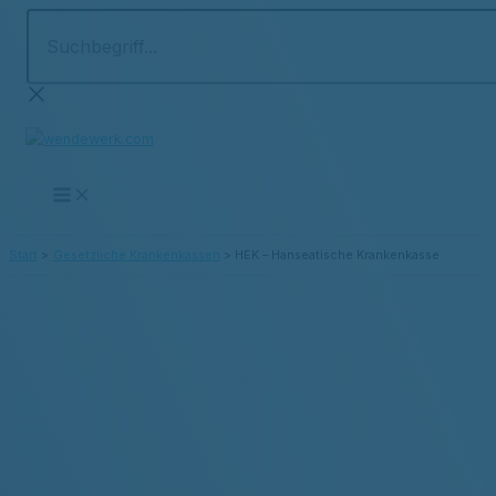
Suchbegriff...
Zum
Inhalt
springen
Start
Gesetzliche Krankenkassen
HEK – Hanseatische Krankenkasse
HEK – Hanseatische
Krankenkasse
17.49 % Beitragssatz /
2.89 % individueller Zusatzbeitrag