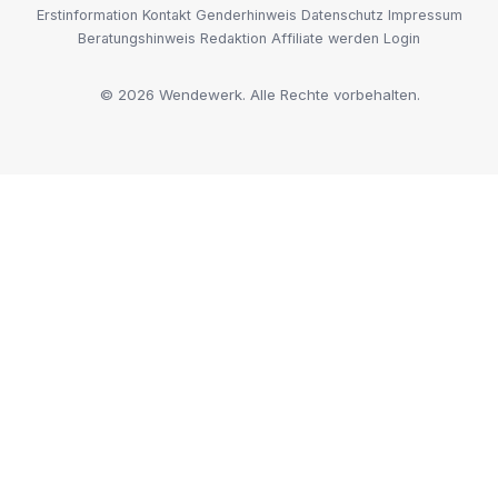
Erstinformation
Kontakt
Genderhinweis
Datenschutz
Impressum
Beratungshinweis
Redaktion
Affiliate werden
Login
© 2026 Wendewerk. Alle Rechte vorbehalten.
Steven
Wendewerk Support
Wir benötigen deine Einwilligung
Ich willige ein, dass meine
Daten zur Bearbeitung meiner Anfrage über den Messenger-Dienst
WhatsApp verarbeitet werden. Weitere Informationen finde ich in
den
"Datenschutzbestimmungen"
.
Moin und hallo👋 Ich bin Steven. Willst du prüfen, ob du zu viel für deine
Krankenkasse zahlst? 🙂