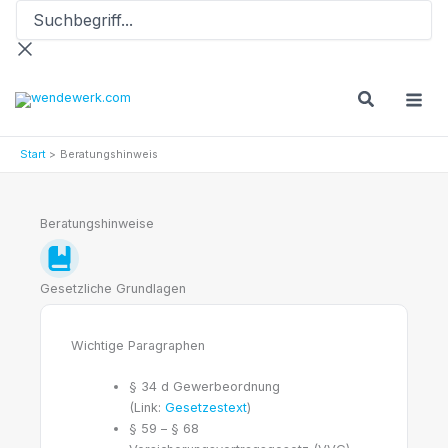
Suchbegriff...
Zum
Inhalt
springen
Start
Beratungshinweis
Beratungshinweise
Gesetzliche Grundlagen
Wichtige Paragraphen
§ 34 d Gewerbeordnung
(Link:
Gesetzestext
)
§ 59 – § 68