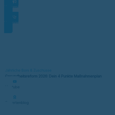
KassenAlarm
VorsogeReminder
Jährliche Boni & Zuschüsse
Gesundheitsreform 2026: Dein 4 Punkte Maßnahmenplan
Youtube
Expertenblog