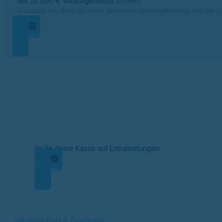
Bis zu 500 € Vorsorgebonus
sichern
Wusstest du, dass du einen jährlichen Vorsorgebonnus von bis z
Termin buchen
Prüfe deine Kasse auf Extraleistungen.
Extraleistung prüfen
Jährliche Boni & Zuschüsse