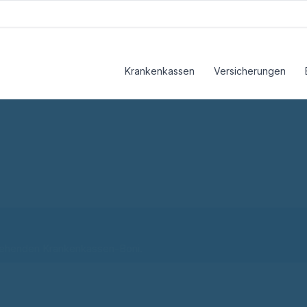
Krankenkassen
Versicherungen
ge?
usive Leistungen. So findest du in wenigen Minuten heraus, ob s
stehenden Krankenkassen-Boni.