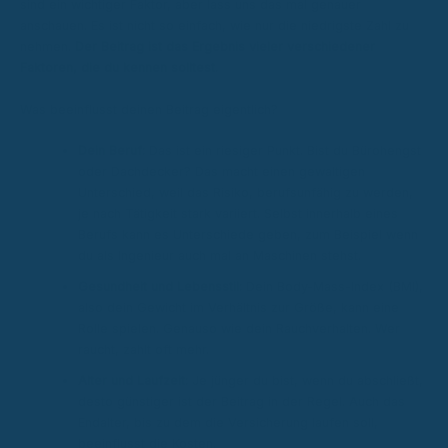
sind ein wichtiger Faktor, aber lass uns das mal genauer
anschauen. Es ist nicht so einfach, wie nur die niedrigste Zahl zu
nehmen.
Der Beitrag ist das Ergebnis vieler verschiedener
Faktoren, die du kennen solltest.
Was beeinflusst deinen Beitrag eigentlich?
Dein Beruf:
Das ist ein riesiger Punkt. Bist du Bürohengst
oder Dachdecker? Das macht einen gewaltigen
Unterschied, weil das Risiko, berufsunfähig zu werden,
je nach Tätigkeit stark variiert. Selbst innerhalb eines
Berufs kann es Unterschiede geben, zum Beispiel wenn
du als Ingenieur auch mal an Maschinen stehst.
Gesundheit und Lebensstil:
Dein Body-Mass-Index (BMI),
also dein Gewicht im Verhältnis zur Größe, kann eine
Rolle spielen. Genauso wie dein Rauchverhalten. Wer
raucht, zahlt oft mehr.
Alter und Laufzeit:
Je jünger du bist, wenn du abschließt,
desto günstiger ist der Beitrag in der Regel. Auch das
Endalter, bis zu dem die Versicherung laufen soll,
beeinflusst die Kosten.