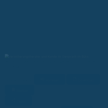
Berufsunfähigkeitsversicherung Beiträge Vergleich – Finde dein
Top-Angebot!
Vorlesen
Download
16 Min. Lesezeit
Merken
Teilen