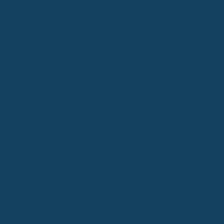
Versicherungssumme später anpassen, zum Beispiel
wenn du mehr verdienst oder heiratest, ohne nochmal
eine Gesundheitsprüfung machen zu müssen.
Prognosezeiträume:
Wie lange muss die
Berufsunfähigkeit schon bestehen, damit die Rente
fließt? Je kürzer, desto besser, weil Ärzte oft keine
langfristigen Prognosen abgeben wollen.
Karenzzeit:
Manche Verträge haben eine Wartezeit, bis
die Rente gezahlt wird. Nur abschließen, wenn du dir das
leisten kannst, sonst wird’s eng.
Weltweiter Schutz:
Wenn du mal im Ausland lebst,
solltest du auch dort versichert sein.
7. Vergleich der maximalen Höhe der Berufsunfähigkeitsrente
Wenn du im Ernstfall berufsunfähig wirst, ist die Höhe der Rente,
die du bekommst, natürlich super wichtig. Aber wie viel kannst du
überhaupt absichern? Das ist nicht unbegrenzt möglich, denn die
Versicherer wollen keine Überversicherung zulassen. Stell dir vor,
du verdienst netto 2.500 Euro im Monat – da kannst du nicht