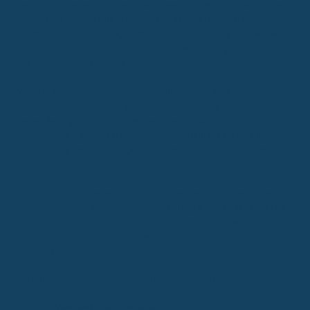
theoretisch machen könntest, auch wenn du den gar nicht findest.
Das ist echt mies. Achte darauf, dass dein Vertrag darauf
verzichtet. Du willst ja abgesichert sein, wenn du deinen
aktuellen
Beruf nicht mehr ausüben kannst, nicht wenn du irgendwie anders
dein Geld verdienen könntest.
Was die Rentenhöhe angeht: Die sollte schon passen. Rechne mal
grob durch, was du zum Leben brauchst. Deine BU-Rente sollte
diesen Betrag möglichst abdecken. Denk auch daran, dass du von
der BU-Rente keine Beiträge mehr in die Rentenkasse zahlst. Das
musst du irgendwie auffangen, vielleicht mit einer zusätzlichen
Altersvorsorge.
Und ganz wichtig: Sei ehrlich bei den Gesundheitsfragen! Wenn du
da was verschweigst, kann das später richtig Ärger geben. Kläre
das lieber mit deinem Arzt ab, damit du sicher bist, was du
angibst. Lieber einmal zu viel nachgefragt als später Probleme zu
bekommen.
Außerdem solltest du auf folgende Punkte achten:
Nachversicherungsgarantie:
Damit kannst du deine