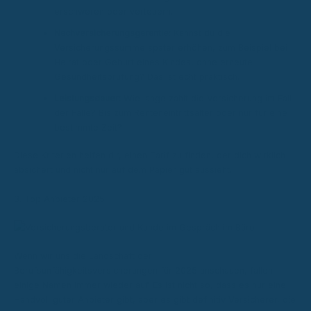
erschweren oder verteuern.
Nachversicherungsgarantie:
Kannst du die
Versicherungssumme später erhöhen, zum Beispiel bei
Heirat oder Geburt eines Kindes, ohne erneute
Gesundheitsprüfung? Das ist echt praktisch.
Leistungsdauer:
Wie lange zahlt die Versicherung im Fall
der Fälle? Bis zum Renteneintrittsalter oder nur für eine
bestimmte Zeit?
Diese Kriterien helfen dir, einen Tarif zu finden, der dich wirklich
absichert und nicht nur auf dem Papier gut aussieht.
3. Top Anbieter 2025
Wenn wir uns die Landschaft der
Berufsunfähigkeitsversicherungen für 2025 anschauen, fallen
einige Namen immer wieder auf. Es ist nicht so, dass es nur eine
Handvoll guter Anbieter gibt, aber es gibt definitiv Versicherer, die