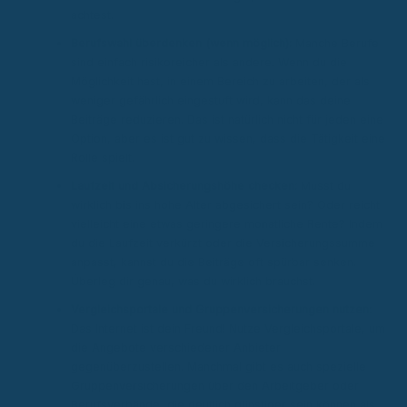
achtest.
Berufswahl überdenken (wenn möglich):
Manche Berufe
sind einfach risikoreicher als andere. Wenn du die
Möglichkeit hast, in einem Bereich zu arbeiten, der als
weniger gefährlich eingestuft wird, kann das deine
Beiträge reduzieren. Das ist natürlich nicht für jeden eine
Option, aber es ist gut zu wissen, dass die Tätigkeit eine
Rolle spielt.
Laufzeit und Absicherungshöhe checken:
Musst du
wirklich bis ins hohe Alter abgesichert sein? Oder reicht
vielleicht eine etwas geringere monatliche Rente? Indem
du die Laufzeit verkürzt oder die Versicherungssumme
anpasst, kannst du die Beiträge oft spürbar senken.
Überleg dir genau, was du wirklich brauchst.
Vergleichsportale und Gruppenversicherungen nutzen:
Das Internet ist dein Freund! Nutze Vergleichsportale, um
die Angebote verschiedener Anbieter
gegenüberzustellen. Manchmal gibt es auch spezielle
Gruppenversicherungen über den Arbeitgeber oder
Berufsverbände, die deutlich günstiger sein können als