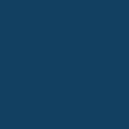
häufigste Grund. Denk an Burn-out, Depressionen und
andere Nervenkrankheiten. Die machen fast ein Drittel
aller Fälle aus. Das zeigt, wie wichtig es ist, auch auf die
mentale Gesundheit zu achten.
Probleme mit dem Bewegungsapparat:
Wenn Knochen,
Gelenke oder Muskeln nicht mehr mitmachen, ist das der
zweithäufigste Grund. Das kann von Rückenschmerzen
bis zu Gelenkverschleiß reichen.
Krebs:
Ja, auch Krebserkrankungen führen leider oft
dazu, dass man seinen Beruf nicht mehr ausüben kann.
Herz-Kreislauf-Erkrankungen:
Probleme mit dem Herzen
oder den Gefäßen sind ebenfalls ein häufiger Auslöser.
Unfälle:
Klar, auch Unfälle können einen so stark
beeinträchtigen, dass man nicht mehr arbeiten kann.
Es ist also nicht nur ein einzelnes Problem, das uns aus der Bahn
wirft. Die Bandbreite ist groß, und das unterstreicht, warum eine
Berufsunfähigkeitsversicherung so eine wichtige Absicherung ist.
Man weiß nie, was kommt, und die gesetzliche Rente reicht oft
hinten und vorne nicht.