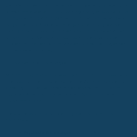
gemeißelt ist. Versicherer entwickeln sich weiter, und neue Tarife
können immer wieder für Überraschungen sorgen. Was heute top
ist, muss es morgen nicht zwingend sein. Dennoch geben diese
langjährigen Top-Anbieter oft eine gute Orientierung, weil sie
gezeigt haben, dass sie auch in wirtschaftlich unsicheren Zeiten
verlässlich sind. Sie haben oft auch gute Beziehungen zu den
Maklern und Beratern, was im Schadensfall oder bei Fragen den
Prozess vereinfachen kann.
4. Ursachen für Berufsunfähigkeit
Manchmal fragt man sich ja, was eigentlich dazu führt, dass Leute
ihren Job nicht mehr machen können. Die Zahlen sind da ziemlich
eindeutig. Laut der Deutschen Rentenversicherung trifft es im
Laufe des Arbeitslebens jeden Vierten. Das ist schon eine
Hausnummer, oder?
Die Gründe dafür sind echt vielfältig, aber es gibt ein paar
Spitzenreiter:
Psychische Erkrankungen:
Das ist mit Abstand der