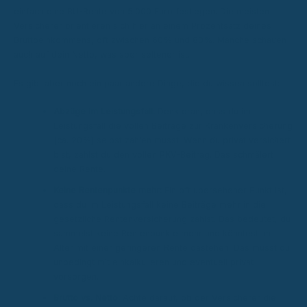
einfach eine BU-Rente von 5.000 Euro festlegen. Die meisten
Versicherer orientieren sich hier an einem Prozentsatz deines
Bruttoeinkommens, oft zwischen 60% und 80%. Manche schauen
auch auf dein Netto, was aber seltener ist.
Es gibt aber noch ein paar andere Dinge, die du wissen solltest:
Abzüge im Leistungsfall:
Denk dran, dass du im
Leistungsfall die vollen Beiträge zur Krankenversicherung
(ca. 20%) selbst zahlen musst. Wenn du privat versichert
bist, zahlst du den vollen PKV-Beitrag. Das schmälert
deine Rente.
Keine Rentenpunkte mehr:
Ein oft übersehener Punkt ist,
dass du im Leistungsfall keine Beiträge mehr in die
gesetzliche Rentenversicherung zahlst. Das bedeutet, du
sammelst keine Rentenpunkte mehr und könntest im
Alter mit einer geringeren Rente dastehen. Das musst du
unbedingt mit einkalkulieren und eventuell privat
vorsorgen.
Brutto vs. Netto:
Achte darauf, ob der Versicherer die