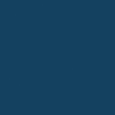
ein Einzelvertrag. Ein Blick lohnt sich immer.
6. Worauf muss ich bei einer Berufsunfähigkeitsversicherung
achten?
Wenn du eine Berufsunfähigkeitsversicherung (BU) abschließt, gibt
es ein paar Dinge, auf die du wirklich achten solltest, damit du im
Ernstfall auch wirklich abgesichert bist. Es ist ja nicht nur ein
bisschen Geld, das da im Spiel ist, sondern deine finanzielle
Zukunft.
Zuerst mal:
Die Laufzeit ist entscheidend.
Stell dir vor, du wirst mit
62 berufsunfähig, aber deine Versicherung läuft nur bis 60. Dann
stehst du da. Also, wähl die Laufzeit so, dass sie mindestens bis
zu deinem regulären Renteneintrittsalter reicht, besser noch ein
bisschen länger. Denk dran, die gesetzliche Rente reicht oft hinten
und vorne nicht.
Dann ist da die Sache mit der
abstrakten Verweisung
. Das klingt
erstmal kompliziert, bedeutet aber im Grunde, dass der
Versicherer dich in einen anderen Job stecken will, den du