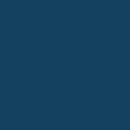
Beim Vergleich von Berufsunfähigkeitsversicherungen geht es um
mehr als nur den reinen Beitrag. Klar, der Preis spielt eine Rolle,
aber wenn du im Ernstfall keine Leistung bekommst, war das
billigste Angebot auch das teuerste. Deshalb solltest du genau
hinschauen.
Hier sind ein paar Punkte, die du dir unbedingt ansehen solltest:
Leistungshöhe:
Passt die monatliche Rente zu deinem
aktuellen Lebensstandard? Denk daran, dass du auch im
Alter noch davon leben musst.
Vertragsbedingungen:
Wie wird Berufsunfähigkeit
definiert? Gibt es Klauseln, die dir im Weg stehen
könnten? Achte auf Dinge wie die abstrakte Verweisung
– das ist ein Punkt, der oft unterschätzt wird.
Gesundheitsprüfung:
Wie genau wird deine Gesundheit
abgefragt? Manche Versicherer sind da strenger als
andere, und Vorerkrankungen können den Abschluss