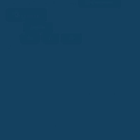
Link kopieren
Facebook
Twitter
LinkedIn
WhatsApp
Lesehilfe
Ein/Aus
Kontrast
A-
A
A+
Schrift
KI
KI-generiert
Dieser Beitrag wurde ganz oder teilweise mithilfe
künstlicher Intelligenz erstellt (Kennzeichnung gemäß EU-KI-
Verordnung, Art. 50).
Hey! Wenn du dich fragst, wie du deine Arbeitskraft am besten
absicherst, bist du hier genau richtig. Die
Berufsunfähigkeitsversicherung (BU) ist echt wichtig, aber die
Angebote und Preise können ganz schön verwirren. Wir schauen
uns das mal genauer an und helfen dir, den Überblick zu behalten.
Denn ein guter Berufsunfähigkeitsversicherung Beiträge Vergleich
ist Gold wert, damit du nicht zu viel zahlst und trotzdem top
abgesichert bist.
Wichtige Punkte auf einen Blick
Ein Vergleich der Berufsunfähigkeitsversicherung