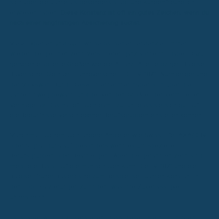
sich über die Jahre als besonders stabil und kundenfreundlich
erwiesen haben.
Diese Konstanz ist oft ein gutes Zeichen, wenn du
nach einer langfristigen Absicherung suchst.
Viele Experten und auch wir selbst sehen tendenziell immer
wieder die gleichen zehn Versicherer ganz vorne mit dabei. Dazu
gehören etablierte Größen wie die Allianz, Alte Leipziger, Baloise,
Bayerische, Gothaer, Hannoversche, HDI, LV 1871, Nürnberger und
der Volkswohl Bund. Diese Unternehmen haben sich über die
Jahre hinweg bewährt und decken den Großteil der vermittelten
Verträge ab. Das hat oft auch damit zu tun, dass sie sich gut auf
die Bedürfnisse verschiedener Berufsgruppen einstellen können.
Manchmal tauchen auch andere Anbieter wie Swiss Life, AXA/DBV
oder Signal Iduna auf, besonders wenn es um spezielle
Berufsgruppen oder Beamte geht. Aber die genannten zehn sind
meist die Basis, auf die man schauen kann. Die LV 1871 und die
Baloise (früher Basler) sind zum Beispiel seit Jahren konstant in
den Top-Platzierungen zu finden, was ihre Zuverlässigkeit
unterstreicht.
Es ist aber wichtig zu verstehen, dass diese Liste nicht in Stein