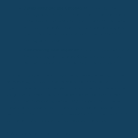
Zusatzleistungen und Optionen:
Möchtest du eine
Beitragsdynamik (damit deine Rente mit der Zeit steigt,
ohne dass du jedes Mal neu geprüft wirst)? Oder eine
Karenzzeit (eine Wartezeit, nach der die Leistung erst
greift)? Solche Extras kosten extra oder können den
Beitrag beeinflussen.
Selbstständig oder angestellt:
Statistisch gesehen haben
Selbstständige ein höheres Risiko, berufsunfähig zu
werden. Das kann sich im Beitrag niederschlagen.
Es ist wichtig zu verstehen, dass der angezeigte Beitrag oft der
Bruttobeitrag
ist. Das ist der theoretische Höchstbetrag. Durch
gute Anlageergebnisse des Versicherers oder geringere Kosten
als geplant, können Überschüsse entstehen, die dann deinen
tatsächlichen
Nettobeitrag
senken. Manche Versicherer geben
diese Überschüsse sogar im Leistungsfall weiter, was deinen
Beitrag im Ernstfall nochmals verbessern kann. Achte also nicht nur
auf die reine Zahl, sondern darauf, was dahintersteckt.
2. Wichtige Kriterien beim Vergleich