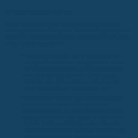
5. Tipps zur Senkung der Beiträge
Na klar, die Beiträge für eine Berufsunfähigkeitsversicherung
können ganz schön ins Geld gehen. Aber keine Sorge, es gibt ein
paar Tricks, wie du die Kosten etwas drücken kannst, ohne gleich
an der Absicherung zu sparen.
Früh anfangen lohnt sich:
Das ist wahrscheinlich der
wichtigste Punkt überhaupt. Je jünger du bist, wenn du
die Versicherung abschließt, desto niedriger sind die
monatlichen Beiträge. Stell dir vor, du sparst über
Jahrzehnte hinweg bares Geld, nur weil du ein paar
Jahre früher dran warst. Klingt doch gut, oder?
Gesundheit ist Trumpf:
Ein guter Gesundheitszustand
kann sich direkt auf deinen Beitrag auswirken.
Regelmäßige Check-ups beim Arzt und ein gesunder
Lebensstil sind nicht nur gut für dich, sondern können
auch die Versicherungsbeiträge senken. Wer weiß,
vielleicht bekommst du ja sogar einen besseren Tarif,
wenn du dem Versicherer zeigst, dass du auf dich