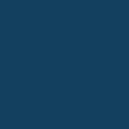
Beiträge ist unerlässlich, um das beste Angebot zu
finden und Geld zu sparen.
Achte beim Vergleich nicht nur auf den Preis, sondern
auch auf wichtige Vertragsdetails wie die Höhe der Rente
und die Bedingungen.
Die Ursachen für Berufsunfähigkeit sind vielfältig und
reichen von psychischen Erkrankungen bis hin zu
Unfällen.
Frühzeitiger Abschluss und ein gesunder Lebensstil
können helfen, die Beiträge für deine
Berufsunfähigkeitsversicherung zu senken.
Berücksichtige bei der Wahl deiner BU-Versicherung
auch die Gefahrenklasse deines Berufs und weitere
Vertragsmerkmale.
1. Vergleich der Beiträge
Wenn du dich mit dem Thema Berufsunfähigkeitsversicherung (BU)
beschäftigst, kommst du am Beitrag nicht vorbei. Klar, die Kosten