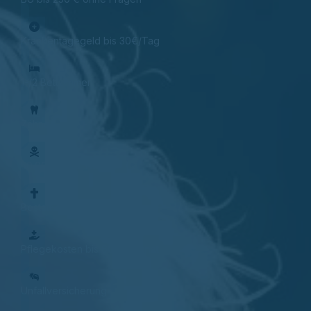
Krankentagegeld bis 30€/Tag
1-/2 Bettzimmer
Zähne
50.000 € bei Tod
Bestattung bis 25.000 €
Pflegekosten bis 600€/Monat
Unfallversicherung