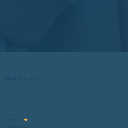
Wendewerk Support
★
★
★
★
★
Schreibe uns!