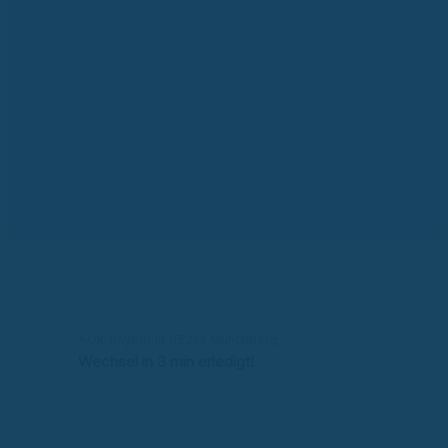
AOK Bayern in 95213 Münchberg
Wechsel in 3 min erledigt!