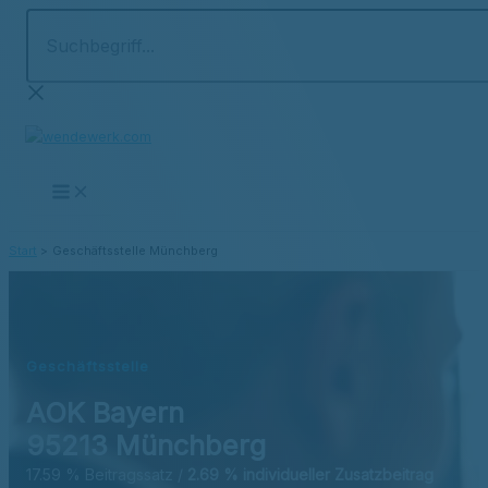
Suchbegriff...
Zum
Inhalt
springen
Start
Geschäftsstelle Münchberg
Geschäftsstelle
AOK Bayern
95213 Münchberg
17.59 % Beitragssatz /
2.69 % individueller Zusatzbeitrag