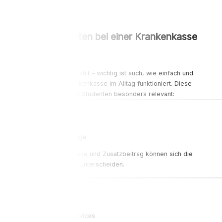
Worauf Studenten bei einer Krankenkasse
häufig achten
Nicht nur der Beitrag zählt – wichtig ist auch, wie einfach und
unkompliziert die Krankenkasse im Alltag funktioniert. Diese
Bereiche sind für viele Studenten besonders relevant:
Studentische Beiträge
Je nach Krankenkasse und Zusatzbeitrag können sich die
monatlichen Kosten unterscheiden.
Digitale Apps & Services