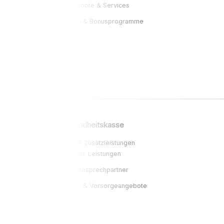
Digitale Angebote & Services
Gesundheits- & Bonusprogramme
Mehr erfahren
Vergleichen
AOK – Die Gesundheitskasse
Regional oft starke Zusatzleistungen
Viele regionale Leistungen
Persönliche Ansprechpartner
Gesundheits- & Vorsorgeangebote
Mehr erfahren