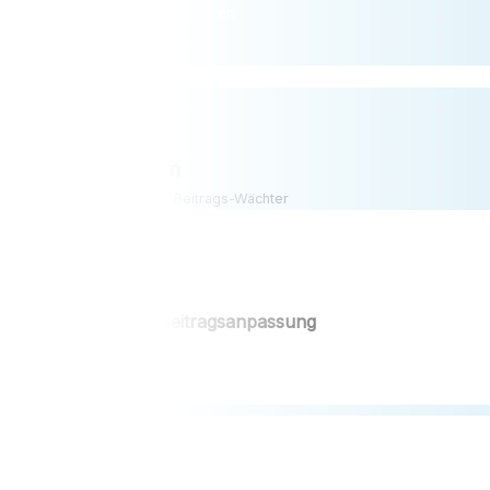
BonusReminder aktivieren
KassenAlarm
Dein persönlicher Beitrags-Wächter
Info beim Beitragsanpassung