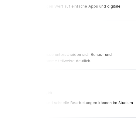
Viele Studenten legen Wert auf einfache Apps und digitale
Verwaltung.
Bonusprogramme
Je nach Krankenkasse unterscheiden sich Bonus- und
Gesundheitsprogramme teilweise deutlich.
Schnelle Erstattungen
Digitale Prozesse und schnelle Bearbeitungen können im Studium
viel Zeit sparen.