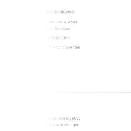
TK – Techniker Krankenkasse
Stark bei digitalen Services & Apps
Moderne digitale Services
Gute Online-Erreichbarkeit
Bonusprogramme für Studenten
Mehr erfahren
Vergleichen
BARMER
Breites Leistungs- & Serviceangebot
Umfangreiche Zusatzleistungen