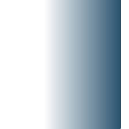
Erstgespräch
Folgeberatung
Presseanfrage
Experten
Produktpartner
Krankenkassen
Arbeitgeber
Pools & Vertriebe