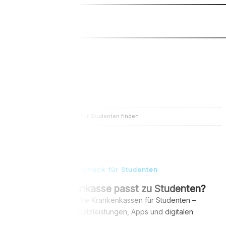
Suchbegriff...
Zum
Inhalt
springen
Start
Beste Krankenkasse für Studenten finden
Kostenloser Kassencheck für Studenten
Welche Krankenkasse passt zu Studenten?
Vergleiche gesetzliche Krankenkassen für Studenten –
inklusive Beitrag, Zusatzleistungen, Apps und digitalen
Services.