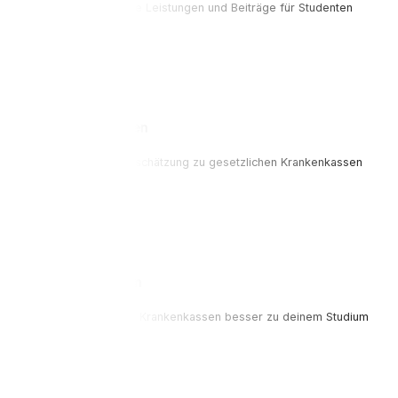
Wir zeigen dir, welche Leistungen und Beiträge für Studenten
relevant sein können.
Orientierung erhalten
Erhalte eine erste Einschätzung zu gesetzlichen Krankenkassen
für Studenten.
Einfach vergleichen
Finde heraus, welche Krankenkassen besser zu deinem Studium
passen könnten.