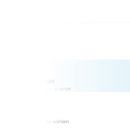
Vergleichen
Alle Krankenkassen vergleichen
BonusReminder
Bonus abholen, bevor er verfällt.
Krankenkasse wählen