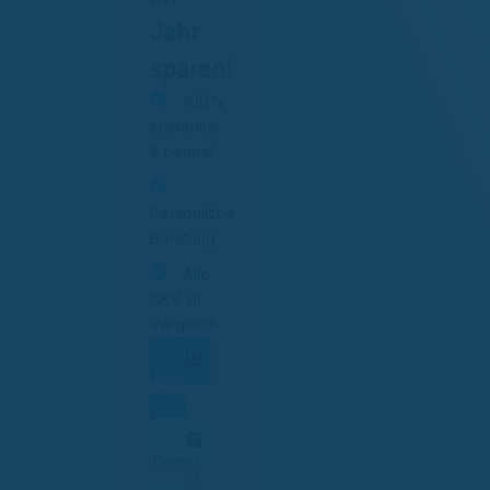
Jahr
sparen!
100%
kostenlos
& neutral
Persönliche
Beratung
Alle
GKV im
Vergleich
Jetzt
vergleichen
Termin
planen