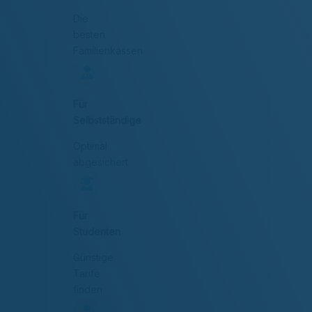
Die
besten
Familienkassen
Für
Selbstständige
Optimal
abgesichert
Für
Studenten
Günstige
Tarife
finden