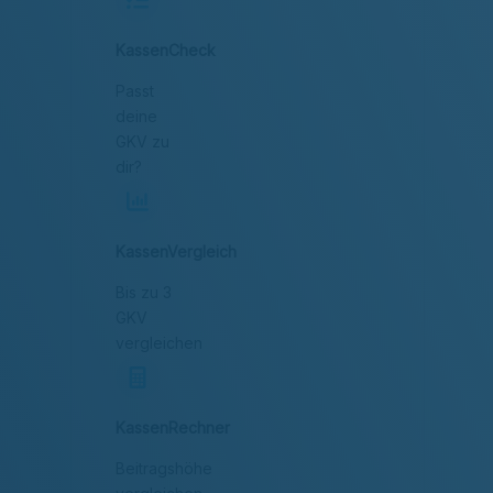
KassenCheck
Passt
deine
GKV zu
dir?
KassenVergleich
Bis zu 3
GKV
vergleichen
KassenRechner
Beitragshöhe