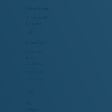
KassenBonus
Zuschüsse/Boni
berechnen
KassenAlarm
Verpasse
keine
Änderung
FÜR DEINE
SITUATION
Für
Familien