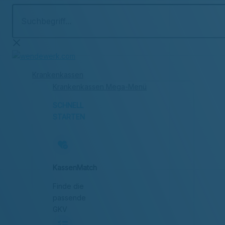
Suchbegriff...
Zum
Inhalt
springen
Krankenkassen
Krankenkassen Mega-Menü
SCHNELL
STARTEN
KassenMatch
Finde die
passende
GKV