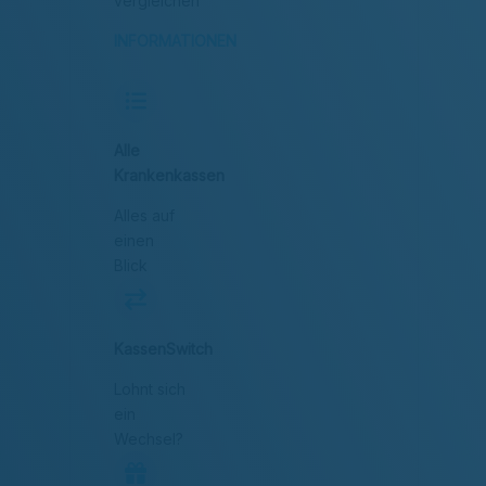
vergleichen
INFORMATIONEN
Alle
Krankenkassen
Alles auf
einen
Blick
KassenSwitch
Lohnt sich
ein
Wechsel?