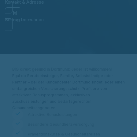
Kontakt & Adresse
Beitrag berechnen
BIG direkt gesund in Dortmund: Jeder ist willkommen!
Egal ob Berufseinsteiger, Familie, Selbstständige oder
Rentner – bei der Kundencenter Dortmund findet jeder einen
umfangreichen Versicherungsschutz. Profitiere von
attraktiven Bonusprogrammen, exklusiven
Zuschussleistungen und bedarfsgerechten
Gesundheitsangeboten.
Attraktive Bonusleistungen
Besondere Gesundheitsversorgung
Präventionskurse & Gesundheitsreisen