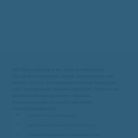
Kontakt & Adresse
Beitrag berechnen
SKD BKK in Karlstadt a. M.: Jeder ist willkommen!
Egal ob Berufseinsteiger, Familie, Selbstständige oder
Rentner – bei der Servicezentrum Karlstadt findet jeder
einen umfangreichen Versicherungsschutz. Profitiere von
attraktiven Bonusprogrammen, exklusiven
Zuschussleistungen und bedarfsgerechten
Gesundheitsangeboten.
Attraktive Bonusleistungen
Besondere Gesundheitsversorgung
Präventionskurse & Gesundheitsreisen