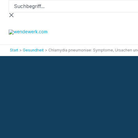
Suchbegriff...
Zum
Inhalt
springen
Start
Gesundheit
Chlamydia pneumoniae: Symptome, Ursachen un
Gesundheitslexikon
Chlamydia pneumoniae: Symptome, Ursachen und Behandlungen
Beitrag lesen
Angebot anfordern