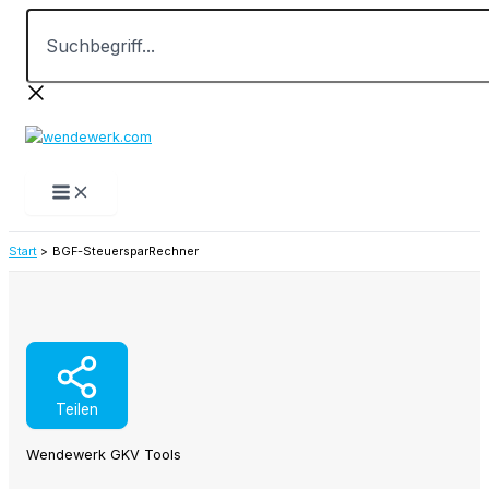
Suchbegriff...
Zum
Inhalt
springen
Start
BGF-SteuersparRechner
Teilen
Wendewerk GKV Tools