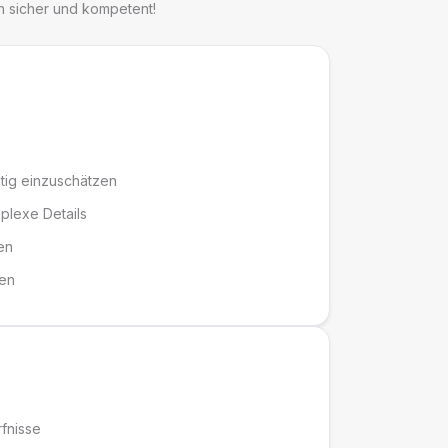
ch sicher und kompetent!
htig einzuschätzen
plexe Details
en
hen
fnisse