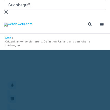
Suchbegriff...
Zum
Inhalt
springen
Start
Katzenkrankenversicherung: Definition, Umfang und versicherte
Leistungen
Versicherungsprodukte
Katzenkrankenversicherung: Definition, Umfang und versicherte
Leistungen
Aktionen
Termin vereinbaren