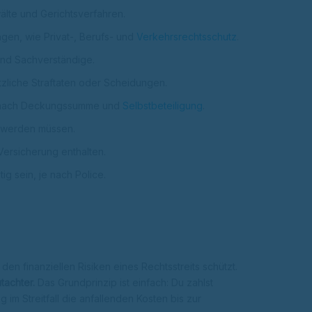
älte und Gerichtsverfahren.
gen, wie Privat-, Berufs- und
Verkehrsrechtsschutz
.
und Sachverständige.
ätzliche Straftaten oder Scheidungen.
je nach Deckungssumme und
Selbstbeteiligung
.
t werden müssen.
Versicherung enthalten.
g sein, je nach Police.
den finanziellen Risiken eines Rechtsstreits schützt.
tachter.
Das Grundprinzip ist einfach: Du zahlst
m Streitfall die anfallenden Kosten bis zur