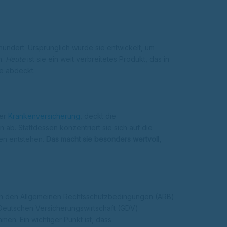
hundert. Ursprünglich wurde sie entwickelt, um
n.
Heute
ist sie ein weit verbreitetes Produkt, das in
e abdeckt.
der
Krankenversicherung
, deckt die
b. Stattdessen konzentriert sie sich auf die
en entstehen.
Das macht sie besonders wertvoll,
 in den Allgemeinen Rechtsschutzbedingungen (ARB)
eutschen Versicherungswirtschaft (GDV)
men. Ein wichtiger Punkt ist, dass