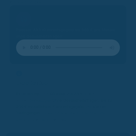
Arbeitsunfähigkeit.
Podcast: AXA Krankentagegeld bis 900 € pro Monate
ohne Gesundheitsfragen!
Expertentipp
Expertentipp:
Der
KG easy von AXA
ist ein
echter
Geheimtipp
!
Ohne Gesundheitsfragen
,
bis zu
900 € monatlichem Krankentagegeld
und
starken
Bedingungen
– ideal für alle, die sich schnell und
unkompliziert absichern wollen.