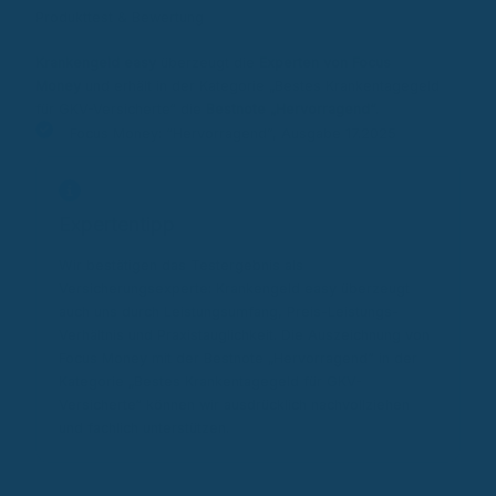
Produkttest & Bewertung
Krankengeld easy
überzeugt die
Experten von Focus
Money
und erhält in der Kategorie „Bestes Krankentagegeld
für GKV-Versicherte“ die
Bestnote „Hervorragend“.
Focus Money: “Hervorragend”, Ausgabe 17.2025
Expertentipp
Wir bestätigen das Testergebnis als
Versicherungsexperte: Krankengeld easy überzeugt
auch uns durch Leistungsumfang, Preis-Leistungs-
Verhältnis und Praxistauglichkeit. Die Auszeichnung von
Focus Money mit der Bestnote „Hervorragend“ in der
Kategorie „Bestes Krankentagegeld für GKV-
Versicherte“ können wir ausdrücklich nachvollziehen
und fachlich unterstützen.