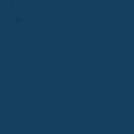
Krankenhaustagegeld nicht versichert
Expertentipp
Krankentagegeld deckt oft nicht Vorerkrankungen oder
Wartezeiten ab – Lücken drohen. Lass uns das in einem
Beratungsgespräch klären und absichern. Jetzt Termin
vereinbaren!
Wie sind die Kündigungsfristen?
Die Krankentagegeldversicherung KG easy bietet flexible
Kündigungsoptionen ohne Mindestvertragslaufzeit – du kannst
monatlich kündigen. Bei außertariflichen Beitragsanpassungen
hast du ein Sonderkündigungsrecht; die Kündigung erfolgt
schriftlich mit 15 Tagen Frist. Der Versicherer verzichtet auf
ausordentliches Kündigungsrecht.
Monatliche Kündbarkeit
: Jederzeit möglich, keine Bindung.