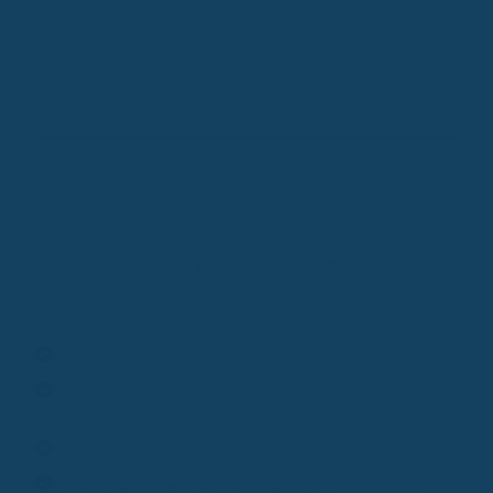
2.200 EUR
15 EUR
2.900 EUR
20 EUR
3.615 EUR
25 EUR
4.300 EUR
30 EUR
Ausschlüsse & Wartezeiten
Ausschlüsse und
Einschränkungen:
Bei
Krankentagegeldversicherungen
gibt es
typischerweise einen
Ausschluss laufender
Versicherungsfälle
– bestehende Erkrankungen vor Abschluss
werden nicht übernommen.
Ausschluss laufender Versicherungsfälle
Keine Kombination mit anderen Krankentagegeld-Tarifen
zulässig
Ab Monat 4 bis 12
: maximale Leistung
insgesamt 60 Tage
Ab Monat 13
:
keine Begrenzung mehr
(volle Leistung