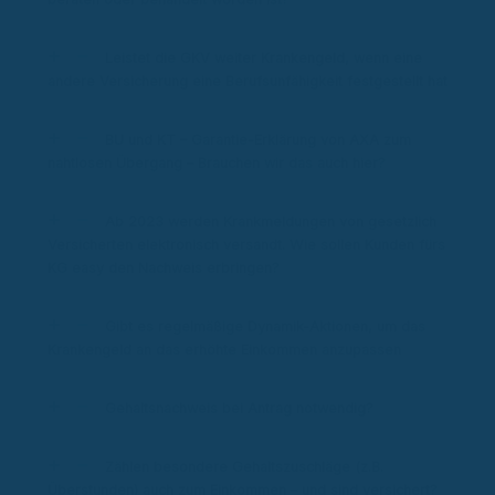
Leistet die GKV weiter Krankengeld, wenn eine
andere Versicherung eine Berufsunfähigkeit festgestellt hat
BU und KT – Garantie-Erklärung von AXA zum
nahtlosen Übergang – Brauchen wir das auch hier?
Ab 2023 werden Krankmeldungen von gesetzlich
Versicherten elektronisch versandt. Wie sollen Kunden fürs
KG easy den Nachweis erbringen?
Gibt es regelmäßige Dynamik-Aktionen, um das
Krankengeld an das erhöhte Einkommen anzupassen
Gehaltsnachweis bei Antrag notwendig?
Zählen besondere Gehaltszuschläge (z.B.
Überstunden) auch zum Einkommen – und sind versichert?