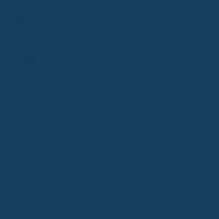
Sonderkündigung
: Bei unerwarteten Beitragserhöhungen
Formvorschrift
: Immer schriftlich, spätestens 15 Tage vor
Monatsende.
Expertentipp
Nutze das Sonderkündigungsrecht bei unerwarteten
Beitragsanpassungen – reiche die Kündigung
fristgerecht schriftlich ein, um flexibel zu bleiben.
Vereinbare jetzt deinen Beratungstermin, damit ich
Alternativen für dich prüfe!
Leistungsfall
Bei Krankentagegeldversicherungen reichst du nach Ablauf der
Lohnfortzahlung die
Arbeitsunfähigkeitsbescheinigung
und
den
Krankenkassenbescheid
ein – meist digital oder per Post.
Der Versicherer zahlt dann dein vereinbartes
Tagegeld
direkt