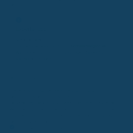
gemäß Tarif)
Expertentipp
Schließe deine
Krankentagegeldversicherung
schnellstmöglich ab
, um
Wartezeiten zu minimieren und neuen Risiken früh
abgesichert zu sein.
Was ist nicht versichert?
In einer Krankentagegeldversicherung sind grundsätzlich
bestimmte Risiken und Situationen von der
Versicherungsdeckung ausgeschlossen, um das Risiko der
Versicherung zu begrenzen. Diese Ausschlüsse sind in den
Allgemeinen Versicherungsbedingungen (AVB) festgelegt und
gelten tarifübergreifend.
Krankheitskosten nicht versichert