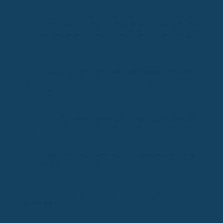
Ich zahle mtl. etwas in die betriebl. Altersvorsorge,
was mein Nettoeinkommen mindert. Kann ich den Betrag
auch absichern?
Was passiert, wenn mein Nettoeinkommen sinkt?
Z.B. weil ich in Teilzeit gehe oder aufgrund einer
veränderten Steuerklasse
Was tun, wenn meine Einkommenslücke über die
max. 30€ Absicherungshöhe ansteigt
Muss ich eine bestimmte Frist einhalten, innerhalb
der ich die AU melden muss.
Gibt es beim KG easy eine fest definierte
Karenzzeit?