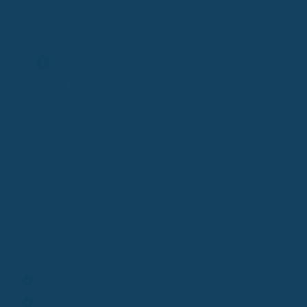
erkranktes Kind betreust – ideal für Eltern in stressigen
Phasen.
Expertentipp
Nutze das Kinderkrankengeld in der KG easy für
familiäre Absicherung – es gleicht Betreuungszeiten
aus. Vereinbare jetzt deinen Beratungstermin, damit ich
deine persönliche Situation prüfe!
Zielgruppe
Ideal für
GKV-versicherte Arbeitnehmer
(88% der
Bevölkerung). AXA zahlt, wenn die GKV leistet. Derzeit haben
nur
2 Mio.
Beschäftigte eine zusätzliche
Krankentagegeldversicherung abgeschlossen.
Gesetzlich versicherte Arbeitnehmende
Personen in Ausbildung versicherbar