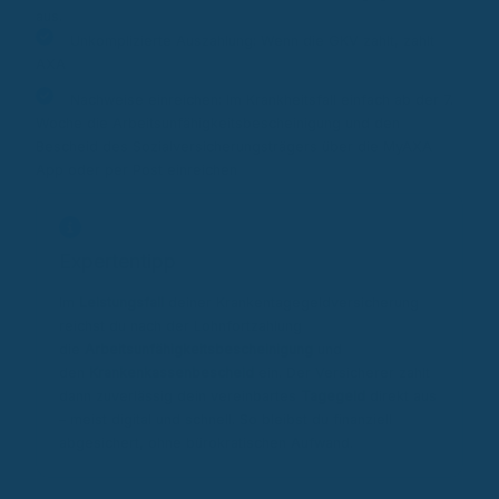
aus.
Unkomplizierte Auszahlung: Wenn die GKV zahlt, zahlt
AXA
Nachweise einreichen: Im Krankheitsfall einfach ab der 7.
Woche die Arbeitsunfähigkeitsbescheinigung und den
Bescheid des Sozialversicherungsträgers über die MyAXA
App oder per Post einreichen
Expertentipp
Im
Leistungsfall
deiner Krankentagegeldversicherung
reichst du nach der Lohnfortzahlung
die
Arbeitsunfähigkeitsbescheinigung
und
den
Krankenkassenbescheid
ein. Der Versicherer zahlt
dann zuverlässig dein vereinbartes
Tagegeld
direkt aus
– meist digital und schnell. So bleibst du finanziell
abgesichert, ohne bürokratischen Aufwand.