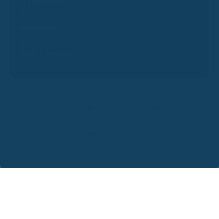
Krankenkassen
Arbeitgeber
Pools & Vertriebe
Erstinformation
Kontakt
Genderhinweis
Datenschutz
Impressum
Beratungshinweis
Redaktion
Affiliate werden
Login
© 2026 Wendewerk. Alle Rechte vorbehalten.
Steven
Wendewerk Support