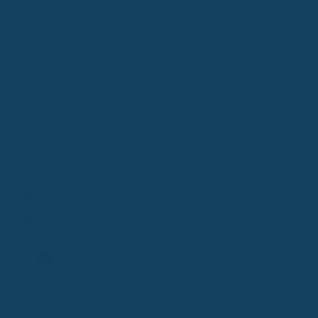
41-45
EUR
EUR
EUR
EUR
EUR
EUR
5,35
10,70
16,05
21,40
26,75
32,10
46-50
EUR
EUR
EUR
EUR
EUR
EUR
7,30
14,60
21,90
29,20
36,50
43,80
51-55
EUR
EUR
EUR
EUR
EUR
EUR
10,35
20,70
31,05
41,40
51,75
62,10
56-60
EUR
EUR
EUR
EUR
EUR
EUR
14,65
29,30
43,95
58,60
73,25
87,90
61-75
EUR
EUR
EUR
EUR
EUR
EUR
Beiträge sind jeweils zum Ersten eines Monats zu zahlen
viertel-, halb- bzw. jährlicher Zahlungsweise ist möglich
Expertentipp
In diesem Tarif werden keine Altersrückstellungen