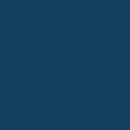
gebildet. Die Beiträge steigen gemäß der
Beiträgstabelle. Ein Sonderkündigungsrecht besteht
nicht.
Was ist versichert?
Krankengeld easy sichert dich ab, wenn du
wegen
Krankheit
oder Unfall länger nicht arbeiten kannst. Es
zahlt dir ein tägliches Krankentagegeld, um die
Lücke zwischen
deinem Einkommen und dem gesetzlichen Krankengeld
zu
verringern. Die Höhe ist auf den vereinbarten Tagessatz
begrenzt. So ergänzt du deine
gesetzliche
Krankenversicherung
sinnvoll und schützt dich vor finanziellen
Problemen bei längerer Arbeitsunfähigkeit.
Bis zu einem mtl. Einkommen
Mögliches Krankengeld easy
von
pro Tag
780 EUR
5 EUR
1.490 EUR
10 EUR