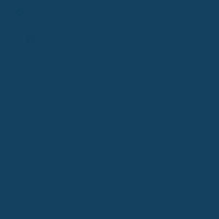
Beamte und Selbstständige nicht versicherbar
Expertentipp
Der
KGEasy-Tarif
ist ausschließlich
für
sozialversicherungspflichtige Arbeitnehmer
gedacht.
Du musst in der
gesetzlich
pflichtversichert sein –
Selbstständige oder Beamte sind leider
ausgeschlossen. Eins späterer Status- und
Berufswechsel ist unverzüglich anzuzeigen. Mit Aufgabe
der Arbeitnehmertätigkeit endet auch der
Versicherungsschutz.
Wie hoch ist der Beitrag?
Der Beitrag einer Krankentagegeldversicherung hängt von
individuellen Faktoren wie Alter und dem gewünschtem
Tagessatz und liegt typischerweise zwischen 1,65 und 87,90 €