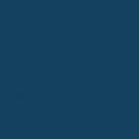
Abschlusskosten
Die Versicherungsbeiträge der Krankentagegeldversicherung
KG easy sind transparent kalkuliert – alle Abschluss- und
Betreuungskosten sind bereits eingeschlossen, sodass du
keine versteckten Gebühren zu erwarten hast.
Keine Abschlusskosten
: Keine Provisionen oder
Einmalzahlungen beim Vertragsstart.
Inklusive Betreuung
: Laufende Beratung und Service sind
im monatlichen Beitrag enthalten.
Provisionsfreier Tarif:
Ein Nettotarif steht nicht zur
Verfügung
Expertentipp
Dieser Tarif wurde ohne Altersrückstellungen kalkuliert.
Die Beiträge steigen gemäß der Beiträgstabelle. Ein
Sonderkündigungsrecht besteht nicht.