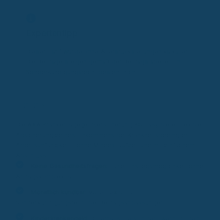
Expertentipp
Dieser Tarif wurde ohne Altersrückstellungen kalkuliert.
Die Beiträge steigen gemäß der Beiträgstabelle. Ein
Sonderkündigungsrecht besteht nicht.
Highlights
Die AXA Krankentagegeldversicherung KG Easy bietet flexible
Absicherung deines Einkommens bei Krankheitsbedingter
Arbeitsunfähigkeit – ohne Mindestlaufzeit und mit einfachem
Abschluss.
Keine Gesundheitsfragen
: Faire Einstiegsmöglichkeit ohne
Antragskomplexität.
Monatlich kündbar
: Volle Flexibilität,
Sonderkündigungsrecht bei Beitragsanpassungen.
Kinderkrankengeld
: Du erhältst Leistungen, wenn du dein