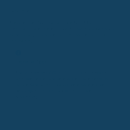
Dokumente
Alle Unterlagen (VVG-konform) wie AVB, PIB und
Preisinformationen stehen dir vor Antragstellung vollständig
zur Verfügung – transparent und rechtssicher für deine
Entscheidung.
Expertentipp
Angebote werden VVG-konform mit allen relevanten
Unterlagen erstellt und bereitgestellt. So erkennst du
fair alle Konditionen im Voraus. Vereinbare jetzt deinen
Beratungstermin – ich prüfe deine optimale
Absicherung!
Autor & Experte