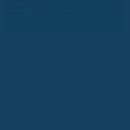
Onlineabschluss
Weiterleitung zum AXA-Onlinerechner
Tarif online abschließen
Vorteile & Nutzen
Schließt die Einkommenslücke zwischen gesetzlichem
Krankengeld und üblichem Nettoeinkommen – damit auch bei
längerer Arbeitsunfähigkeit laufende Kosten und zusätzliche
Ausgaben bezahlbar bleiben.
Einfacher Versicherungsabschluss ohne
Gesundheitsprüfung
Keine Mindestvertragslaufzeit, monatlich kündbar
Unkomplizierte Auszahlung: Wenn die GKV zahlt, zahlt
AXA
Ohne steuerlichen Abzug zu Ihrer freien Verfügung
Kinderkrankengeld für Eltern erkrankter Kinder