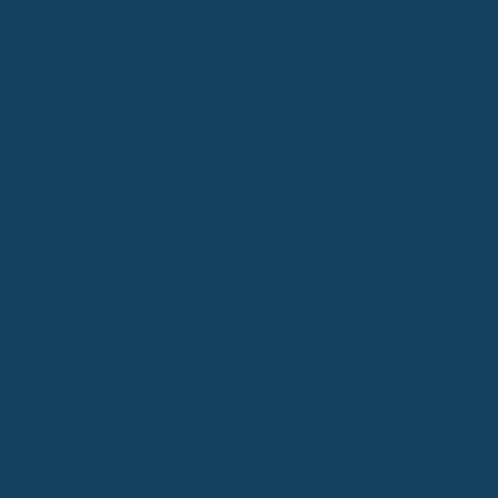
alle anderen massiv in die Höhe treiben. Die
Gesundheitsprüfung sorgt also für faire Preise für alle.
Was wird gefragt? Du musst in der Regel detaillierte
Fragen zu deiner Krankengeschichte beantworten. Das
geht oft viele Jahre zurück und betrifft sowohl
körperliche als auch psychische Erkrankungen. Auch
Hobbys, die ein gewisses Risiko bergen, oder dein
aktueller Lebensstil (Raucher ja/nein) werden abgefragt.
Ehrlichkeit ist Trumpf: Sei hier absolut ehrlich. Wenn du
etwas verschweigst und der Versicherer das später
herausfindet, kann er die Leistung verweigern oder den
Vertrag sogar kündigen. Das kann im Ernstfall richtig
bitter sein.
Was passiert bei Problemen? Wenn du Vorerkrankungen
hast, kann es sein, dass der Versicherer:
einen Risikozuschlag auf den Beitrag erhebt.
bestimmte Krankheiten vom Versicherungsschutz
ausschließt (sogenannte Ausschlüsse).
den Antrag komplett ablehnt.