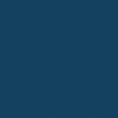
ist. Er muss prüfen, ob du deinen
aktuellen
Beruf wirklich
nicht mehr ausüben kannst.
Nachversicherungsgarantie:
Das ist super praktisch.
Damit kannst du die Versicherungssumme später
erhöhen, zum Beispiel wenn du heiratest, ein Kind
bekommst oder mehr verdienst – und das, ohne eine
erneute Gesundheitsprüfung machen zu müssen. Das
spart dir später viel Ärger und Geld.
Die Rolle der Gesundheitsprüfung
Die Gesundheitsprüfung ist ein absolut zentraler Bestandteil bei
fast jeder Berufsunfähigkeitsversicherung. Ohne sie geht fast gar
nichts, und sie ist auch gut so, denn sie schützt sowohl dich als
auch den Versicherer.
Warum sie wichtig ist: Stell dir vor, jeder könnte einfach
eine BU abschließen, ohne Angaben zu seiner
Gesundheit zu machen. Dann würden sich natürlich vor
allem Leute versichern, die schon wissen, dass sie krank
sind oder bald krank werden. Das würde die Beiträge für