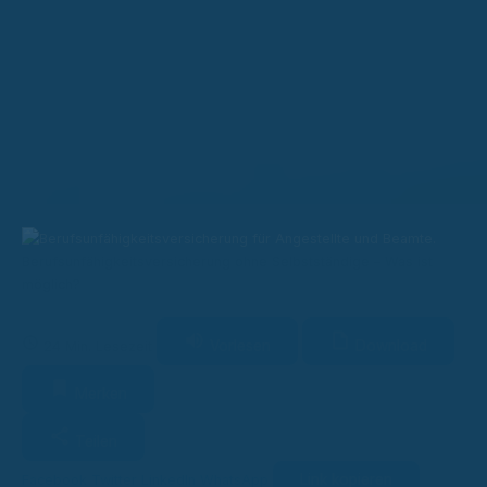
Berufsunfähigkeitsversicherung ohne Selbstständige – Was ist
möglich?
Vorlesen
Download
24 Min. Lesezeit
Merken
Teilen
Link kopieren
Facebook
Twitter
LinkedIn
WhatsApp