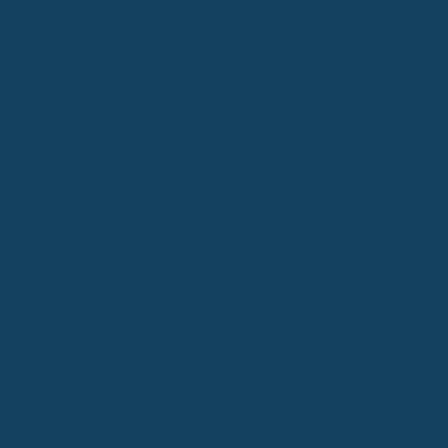
wichtiger Punkt: Es geht um
deinen
Beruf, nicht um irgendeinen
anderen Job, den du vielleicht noch machen könntest.
Die
Versicherung zahlt dir dann eine vereinbarte monatliche Rente,
damit du deinen Lebensstandard halten kannst.
Das ist der Kern
der Sache.
Die Rolle der eigenen Arbeitskraft als Kapital
Manche Leute sagen, deine Arbeitskraft ist dein wichtigstes
Kapital. Und ehrlich gesagt, da ist was dran. Gerade wenn du
selbstständig bist, hängt dein Einkommen direkt von deiner
Fähigkeit ab, zu arbeiten. Wenn du das nicht mehr kannst, bricht dir
im schlimmsten Fall die gesamte finanzielle Grundlage weg. Die
BU-Versicherung ist im Grunde eine Absicherung genau dieses
Kapitals – deiner Fähigkeit, Geld zu verdienen.
Unterschiedliche Definitionen von Berufsunfähigkeit
Das ist ein Punkt, der oft für Verwirrung sorgt. Nicht jede
Versicherung definiert Berufsunfähigkeit gleich. Manche schauen
nur auf deinen konkreten Beruf, andere könnten theoretisch sagen: