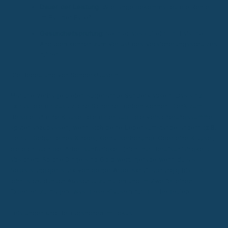
Dauer der Leistung:
Wie lange bekommst du die Rente
im Fall der Fälle?
Gesundheitsprüfung:
Sei hier absolut ehrlich. Falsche
Angaben können zum Verlust des Versicherungsschutzes
führen.
Die Bedeutung von Sonderklauseln
Manche Verträge bieten sogenannte Sonderklauseln. Das sind
Extras, die dir zusätzliche Sicherheit geben können. Denk zum
Beispiel an eine Klausel, die dir erlaubt, die Versicherungssumme
später anzupassen, wenn sich deine Lebensumstände ändern (z.B.
Heirat, Geburt eines Kindes, Gehaltserhöhung). Oder eine Klausel,
die dich auch bei Arbeitsunfähigkeit (nicht nur Berufsunfähigkeit)
absichert. Solche Dinge sind Gold wert, gerade wenn du als
Selbstständiger stark von deiner Arbeitskraft abhängig bist. Es
lohnt sich, danach Ausschau zu halten und im Zweifel einen
Experten zu fragen, was diese Klauseln für dich bedeuten.
Leistungen und Beitragshöhen im Fokus