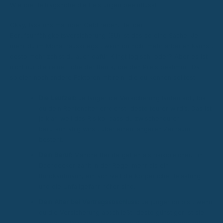
Wie die Beitragshöhe die Leistungen beeinflusst
Okay, lass uns mal über Geld reden. Bei der
Berufsunfähigkeitsversicherung (BU) ist das so eine Sache: Je
mehr du im Monat rauskriegst, wenn du nicht mehr arbeiten kannst,
desto mehr zahlst du auch dafür. Klingt logisch, oder? Aber es ist
nicht nur die reine Höhe der Rente, die den Preis bestimmt. Da
spielen noch andere Faktoren mit rein, die du kennen solltest.
Die Laufzeit:
Je länger die Versicherung laufen soll, bis
du dein Rentenalter erreichst, desto teurer wird’s. Das ist
ja klar, weil das Risiko, dass du zwischendurch
berufsunfähig wirst, über einen längeren Zeitraum
besteht.
Dein Beruf:
Manche Berufe gelten als risikoreicher. Ein
Dachdecker zahlt in der Regel mehr als ein
Bürokaufmann, einfach weil die körperliche Belastung
und die Unfallgefahr höher sind.
Dein Alter bei Vertragsabschluss:
Je jünger du bist, wenn
du die Versicherung abschließt, desto günstiger ist sie
meistens. Das liegt daran, dass du dann noch gesünder