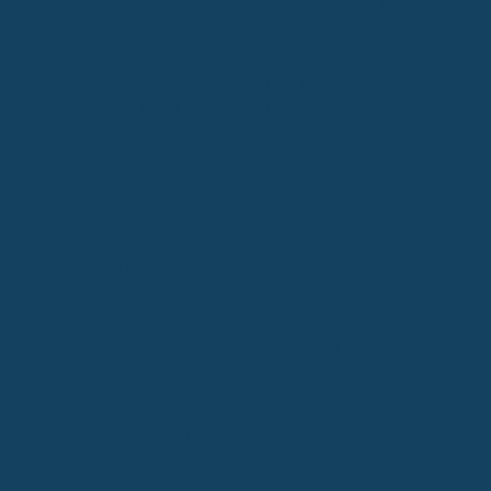
wenn du deinen Beruf nicht mehr ausüben kannst. Die
Erwerbsminderungsrente reicht oft nicht mal zum Leben.
Deine Arbeitskraft ist dein größtes Kapital. Eine
Berufsunfähigkeitsversicherung (BU) schützt dieses
Kapital, indem sie dir eine Rente zahlt, wenn du nicht
mehr arbeiten kannst.
Die Auswahl der richtigen BU ist knifflig. Achte genau auf
die Vertragsbedingungen, denn die Versicherer
definieren “Berufsunfähigkeit” oft unterschiedlich.
Neben der BU gibt es auch andere Absicherungen wie
die Erwerbsunfähigkeitsversicherung oder
Grundfähigkeitsversicherungen, die aber oft nicht
denselben Schutz bieten.
Die Beiträge für deine BU kannst du in der Regel von der
Steuer absetzen, was dein zu versteuerndes Einkommen
mindert.
Die Notwendigkeit einer Berufsunfähigkeitsversicherung für
Selbstständige