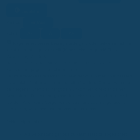
Lesehilfe
Ein/Aus
Kontrast
A-
A
A+
Schrift
KI
KI-generiert
Dieser Beitrag wurde ganz oder teilweise mithilfe
künstlicher Intelligenz erstellt (Kennzeichnung gemäß EU-KI-
Verordnung, Art. 50).
Hey du! Heute reden wir mal über ein Thema, das viele
Selbstständige gern aufschieben: die
Berufsunfähigkeitsversicherung. Man denkt ja immer, “mir passiert
schon nichts”, aber das Leben spielt oft anders. Gerade wenn du
dein eigener Chef bist, hängt dein Einkommen direkt an deiner
Arbeitskraft. Fällt die weg, kann das schnell existenzbedrohend
werden. Aber keine Sorge, wir schauen uns das mal genauer an
und klären, was Sache ist und was du tun kannst.
Schlüsselgedanken
Als Selbstständiger bist du kaum staatlich abgesichert,