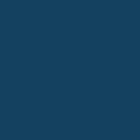
Unfälle, aber auch psychische Belastungen spielen eine immer
größere Rolle. Gerade für Selbstständige, deren Einkommen direkt
von ihrer Arbeitskraft abhängt, kann eine Berufsunfähigkeit
gravierende Folgen haben. Es ist daher ratsam, sich dieser Gefahr
bewusst zu sein und entsprechend vorzusorgen, bevor es zu spät
ist.
Grundlagen der Berufsunfähigkeitsversicherung verstehen
Bevor du dich in die Details stürzt, lass uns kurz klären, was es mit
dieser Berufsunfähigkeitsversicherung (BU) eigentlich auf sich hat.
Klingt erstmal kompliziert, ist es aber gar nicht so sehr, wenn man
die Kernpunkte versteht.
Was bedeutet Berufsunfähigkeit?
Stell dir vor, du kannst deinen aktuellen Job aus gesundheitlichen
Gründen nicht mehr ausüben. Das kann ein Bandscheibenvorfall
sein, eine psychische Erkrankung oder was auch immer. Bei der BU
spricht man von Berufsunfähigkeit, wenn du deinen zuletzt
ausgeübten Beruf zu mindestens 50 Prozent und voraussichtlich
länger als sechs Monate nicht mehr machen kannst. Das ist ein