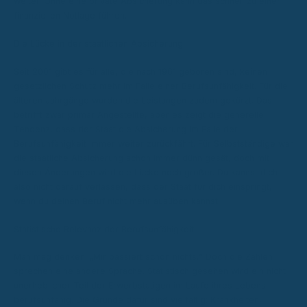
weiter. Ohne eine private Absicherung kann das schnell zu einer
finanziellen Notlage führen.
Die Lücke in der staatlichen Absicherung
Seit 2001 gibt es für alle, die nach 1961 geboren sind, keinen
gesetzlichen Schutz mehr im Falle einer Berufsunfähigkeit. Für die
älteren Jahrgänge wurden die Leistungen zudem gekürzt. Das
betrifft zwar primär Angestellte, aber es zeigt die generelle
Tendenz, dass der Staat die Absicherung im Falle der
Berufsunfähigkeit immer weiter zurückfährt. Für Selbstständige war
die staatliche Absicherung schon immer dünn gesät, doch mit
diesen Änderungen wird die Lücke noch größer. Du kannst dich
also nicht darauf verlassen, dass der Staat für dich einspringt,
wenn du deinen Beruf nicht mehr ausüben kannst.
Statistische Relevanz der Berufsunfähigkeit
Man mag denken: „Mir passiert schon nichts.“ Doch die Zahlen
sprechen eine andere Sprache. Statistisch gesehen wird ein nicht
unerheblicher Teil der Erwerbstätigen im Laufe ihres Lebens
berufsunfähig. Die Gründe dafür sind vielfältig: Krankheiten,