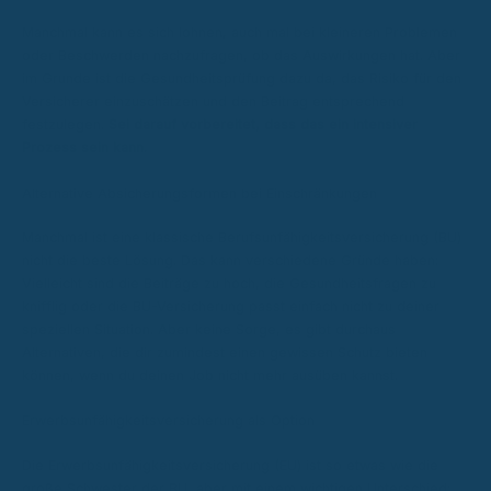
Manchmal kann es sich lohnen, auch mal bei kleineren Problemen
oder Beschwerden nachzufragen, ob das Auswirkungen hat. Aber
im Grunde ist die Gesundheitsprüfung dazu da, das Risiko für den
Versicherer einzuschätzen und den Beitrag entsprechend
festzulegen.
Sei darauf vorbereitet, dass das ein intensiver
Prozess sein kann.
Alternative Absicherungsformen bei Einschränkungen
Manchmal ist eine klassische Berufsunfähigkeitsversicherung (BU)
nicht die beste Lösung. Das kann verschiedene Gründe haben:
Vielleicht sind die Beiträge zu hoch, die Gesundheitsfragen zu
knifflig oder die BU-Versicherung passt einfach nicht zu deiner
speziellen Situation. Aber keine Sorge, es gibt durchaus
Alternativen, die dir zumindest einen gewissen Schutz bieten
können, wenn du deinen Job nicht mehr ausüben kannst.
Erwerbsunfähigkeitsversicherung als Option
Die Erwerbsunfähigkeitsversicherung (EU) ist so etwas wie die
große Schwester der BU, aber mit einem wichtigen Unterschied: