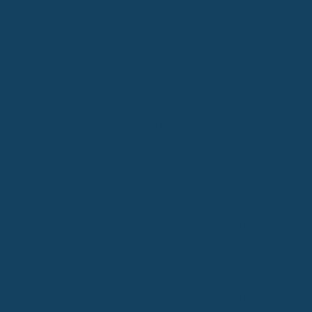
Als Selbstständiger ist deine Arbeitskraft dein höchstes Gut.
Anders als Angestellte, die oft durch die gesetzliche
Rentenversicherung zumindest eine Grundabsicherung bei
Erwerbsminderung erhalten, stehst du als Selbstständiger im
Ernstfall deutlich schlechter da. Die staatliche Absicherung für
Selbstständige ist, wenn überhaupt vorhanden, oft sehr lückenhaft.
Das bedeutet, wenn du deinen Beruf nicht mehr ausüben kannst,
droht nicht nur der Wegfall deines Einkommens, sondern potenziell
auch der Verlust deiner gesamten Existenz. Das ist keine
Panikmache, sondern eine realistische Einschätzung der Situation.
Warum Selbstständige besonders schutzbedürftig sind
Stell dir vor, du wirst krank oder hast einen Unfall und kannst deine
selbstständige Tätigkeit nicht mehr ausüben. Wer zahlt dann deine
Rechnungen? Als Selbstständiger bist du in der Regel nicht in der
gesetzlichen Rentenversicherung pflichtversichert und hast somit
keinen Anspruch auf eine staatliche Erwerbsminderungsrente.
Auch die gesetzliche Unfallversicherung greift bei selbstständigen
Tätigkeiten oft nicht. Das bedeutet, du bist auf dich allein gestellt.
Deine Einnahmen brechen weg, aber deine Ausgaben laufen