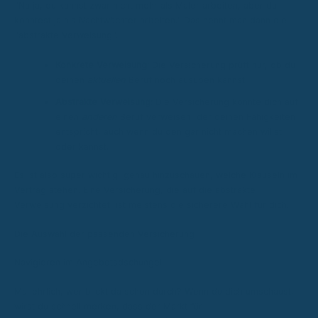
"Na ja, du kannst zwar nicht mehr als Maler arbeiten, aber du
könntest ja als Nachtwächter arbeiten." Das nennt man dann die
"abstrakte Verweisung".
Konkrete Verweisung:
Die Versicherung prüft nur, ob du
deinen
aktuellen
Beruf noch ausüben kannst.
Abstrakte Verweisung:
Die Versicherung könnte dich auf
einen
anderen
Beruf verweisen, der deinen Fähigkeiten
entspricht, auch wenn du den gar nicht machen willst
oder kannst.
Es ist also super wichtig, genau hinzuschauen, welche Klauseln im
Vertrag stehen. Eine Versicherung, die auf die abstrakte
Verweisung verzichtet, ist meistens die sicherere Wahl für dich.
Die Auswahl der passenden Versicherung
Navigieren im Angebotsdschungel
Mal ehrlich, wer blickt da schon durch? Wenn du dich umschaust,
wirst du schnell merken, dass der Markt für