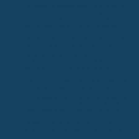
Die Höhe der versicherten Rente:
Überleg dir gut, wie
viel Geld du im Monat brauchst, um deinen
Lebensstandard halten zu können. Denk an Miete, Essen,
Versicherungen, Hobbys – alles, was du auch jetzt
brauchst. Oft wird empfohlen, so um die 80% deines
Nettoeinkommens abzusichern. Aber Achtung: Es gibt
meist eine Obergrenze, die Versicherer anbieten.
Die Laufzeit und das Endalter:
Die Versicherung sollte
mindestens bis zu deinem regulären Rentenalter laufen.
Wenn du also mit 67 in Rente gehst, sollte die
Versicherung auch bis dahin laufen. Kürzere Laufzeiten
sind zwar günstiger, aber dann stehst du im Alter ohne
Absicherung da, wenn du vorher berufsunfähig wirst.
Leistungsdauer und Verzicht auf abstrakte Verweisung:
Das ist ein ganz wichtiger Punkt. Eine gute BU zahlt die
Rente, solange du berufsunfähig bist, und nicht nur für
eine bestimmte Zeit. Der Verzicht auf die
abstrakte
Verweisung
bedeutet, dass der Versicherer dich nicht
einfach auf einen anderen Beruf verweisen kann, den du
theoretisch auch ausüben könntest, nur weil der leichter