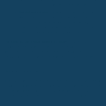
bist und das Risiko für den Versicherer geringer ist.
Gesundheitszustand:
Das ist ein ganz wichtiger Punkt.
Wenn du Vorerkrankungen hast oder bestimmte
Risikosportarten betreibst, kann das den Beitrag
ordentlich nach oben treiben oder sogar dazu führen,
dass du gar keine Versicherung bekommst.
Die Kunst ist, die richtige Balance zu finden.
Du willst ja gut
abgesichert sein, aber nicht dein Konto sprengen. Manchmal lohnt
es sich, ein bisschen zu recherchieren und Angebote zu
vergleichen. Nicht immer ist das teuerste automatisch das beste
für dich.
Was eine gute Absicherung ausmacht
Was macht denn nun eine gute BU-Versicherung aus? Das ist keine
Frage, auf die es eine pauschale Antwort gibt, denn es hängt stark
von deiner persönlichen Situation ab. Aber es gibt ein paar Punkte,
auf die du achten solltest, damit du im Ernstfall auch wirklich das
bekommst, was du brauchst.