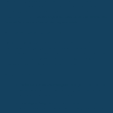
Berufsunfähigkeitsversicherungen (BU) ziemlich unübersichtlich ist.
Es gibt unzählige Anbieter und Tarife, und die Unterschiede
können ganz schön groß sein. Da kann man sich schnell
überfordert fühlen.
Das Wichtigste ist, dass du dir Zeit nimmst und
nicht einfach den erstbesten Vertrag abschließt.
Wichtige Vertragsbedingungen prüfen
Bevor du irgendetwas unterschreibst, solltest du dir die
Vertragsbedingungen ganz genau ansehen. Das ist wirklich kein
Spaß, aber es lohnt sich. Stell dir vor, du zahlst jahrelang Beiträge
und im Ernstfall zahlt die Versicherung nicht, weil du etwas
übersehen hast. Das wäre doch ärgerlich, oder?
Worauf du achten solltest:
Definition von Berufsunfähigkeit:
Wie genau definiert der
Versicherer, wann du berufsunfähig bist? Das kann von
Anbieter zu Anbieter stark variieren.
Leistungsumfang:
Was ist alles abgedeckt? Gibt es
Ausschlüsse, die für deinen Beruf relevant sein könnten?