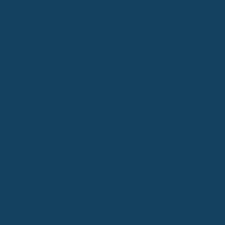
wirklich brauchst. Wenn du also nur berufsunfähig, aber nicht
erwerbsgemindert bist – was ja der häufigere Fall ist –, fehlt dir ein
riesiger Batzen Geld, wenn du die EM-Rente mit einrechnest.
Einfluss der Rentenhöhe auf deine Beiträge
Klar, je höher die Rente, die du dir auszahlen lassen möchtest,
desto tiefer musst du auch in die Tasche greifen. Das ist wie bei
allem im Leben: Qualität hat ihren Preis. Aber hier ist der Haken:
Wenn du eine sehr hohe Rente absichern willst, sagen wir mal über
2.500 Euro im Monat, verlangen manche Versicherer eine
zusätzliche, ziemlich umfangreiche ärztliche Untersuchung. Das
kann riskant sein, denn wenn dabei alte oder neue Krankheiten ans
Licht kommen, könnte es sein, dass du die Versicherung gar nicht
mehr bekommst oder nur zu deutlich schlechteren Konditionen.
Was also tun? Eine schlaue Taktik kann sein, die BU-Rente
zunächst unter dieser Grenze abzuschließen und sie dann später,
wenn sich deine Lebensumstände ändern, per
Nachversicherungsgarantie zu erhöhen. So umgehst du die
ärztliche Prüfung. Aber denk dran: Eine Rente unter 1.000 Euro im
Monat ist meistens nicht wirklich sinnvoll, vor allem, wenn du dann