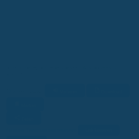
BU Versicherung Leistungen Übersicht – Was bekommst du
wirklich?
Vorlesen
Download
20 Min. Lesezeit
Merken
Teilen
Link kopieren
Facebook
Twitter
LinkedIn
WhatsApp