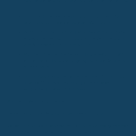
solange die Berufsunfähigkeit andauert oder der Vertrag
läuft.
Die Höhe deiner Rente legst du am Anfang fest. Das
beeinflusst auch, wie viel du jeden Monat zahlst.
Wenn du nicht berufsunfähig wirst, bekommst du deine
eingezahlten Beiträge nicht zurück. Die Versicherung ist
zum Absichern da, nicht zum Sparen.
Manche Tarife bieten eine Beitragsrückgewähr. Da wird
ein Teil deiner Zahlungen angelegt, aber die Rendite ist
oft nicht so toll.
Es gibt Zusatzleistungen wie kostenlosen Rechtsschutz
oder die Möglichkeit, nachhaltig zu investieren.
Vergleiche gut, was für dich passt.
Was die BU Versicherung leistet
Die Kernleistung der Berufsunfähigkeitsversicherung
Die Berufsunfähigkeitsversicherung (BU) ist im Grunde genommen
dein finanzielles Sicherheitsnetz, falls du deinen Job nicht mehr