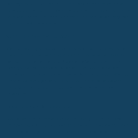
reibungslos läuft. Stell dir vor, du bist wirklich nicht mehr in der
Lage zu arbeiten, und die Versicherung stellt sich quer. Dann ist es
Gold wert, wenn du da nicht auch noch juristisch gegen vorgehen
musst, ohne weitere Kosten.
Nachhaltiges Investment auf Wunsch
Wenn dir wichtig ist, wo dein Geld investiert wird, gibt es Tarife,
die auf nachhaltige Geldanlagen setzen. Das bedeutet, dass die
Beiträge in Unternehmen und Projekte fließen, die bestimmte
ökologische oder soziale Kriterien erfüllen. Das ist eine feine
Sache, wenn du neben deiner eigenen Absicherung auch Wert auf
ethische Geldanlagen legst. Es ist quasi ein doppelter Gewinn: Du
bist abgesichert und unterstützt gleichzeitig eine positive
Entwicklung.
Flexibilität bei der Beitragszahlung
Das Leben ist nicht immer planbar, und das gilt auch für deine
Finanzen. Gute BU-Tarife bieten dir daher verschiedene Optionen,
um deine Beiträge anzupassen, wenn sich deine Lebenssituation