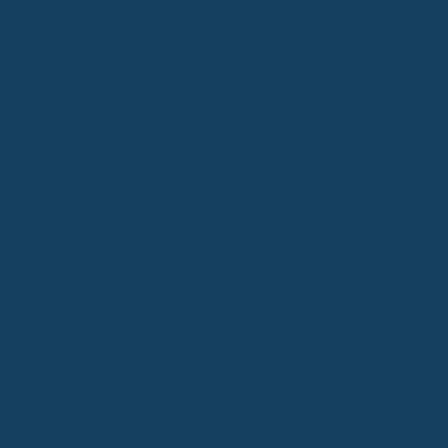
Wie hoch ist der Anteil der Beiträge, der tatsächlich
investiert wird?
Welche Renditeerwartung hat der Versicherer für diesen
Teil?
Wie hoch ist die garantierte Rückzahlung am Ende, falls
du nicht berufsunfähig wirst?
Vergleiche das immer mit den Kosten. Manchmal ist ein einfacher
BU-Tarif ohne Beitragsrückgewähr günstiger und bietet trotzdem
den gleichen Schutz. Es kommt eben auf deine persönlichen
Prioritäten an.
Zusätzliche Leistungen und Optionen
Rechtsschutz ohne Zusatzkosten
Manche BU-Tarife haben eine Rechtsschutzkomponente integriert,
ohne dass du dafür extra zahlen musst. Das ist super praktisch,
falls es mal zu Streitigkeiten mit dem Versicherer kommt, zum
Beispiel wenn die Anerkennung deiner Berufsunfähigkeit nicht