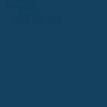
Lesehilfe
Ein/Aus
Kontrast
A-
A
A+
Schrift
KI
KI-generiert
Dieser Beitrag wurde ganz oder teilweise mithilfe
künstlicher Intelligenz erstellt (Kennzeichnung gemäß EU-KI-
Verordnung, Art. 50).
Du fragst dich, was genau eine BU Versicherung eigentlich leistet
und was du davon hast? Das ist eine super wichtige Frage, denn
die Berufsunfähigkeitsversicherung ist kein kleines Thema. Man
hört ja immer wieder, dass sie wichtig ist, aber was bedeutet das
konkret für dich? Wir schauen uns das mal genauer an, damit du
verstehst, was du wirklich bekommst, wenn du dich dafür
entscheidest. Stell dir vor, du kannst deinen Job nicht mehr
machen – was dann? Genau darum geht es hier.
Schlüsselinfos zur BU Versicherung Leistungen Übersicht
Die BU Versicherung zahlt dir eine Rente, wenn du
deinen Beruf nicht mehr ausüben kannst. Das Geld gibt’s,