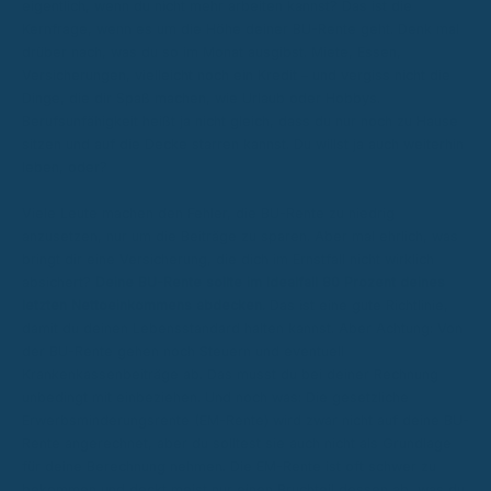
eigentlich, wenn du nicht mehr arbeiten kannst? Das ist die
Kernfrage, wenn es um die Höhe deiner BU-Rente geht. Denk mal
drüber nach, was du so im Monat ausgibst. Miete, Essen,
Versicherungen, vielleicht noch ein Kredit – und vergiss nicht die
Dinge, die dir Spaß machen, wie Urlaub oder Hobbys.
Berufsunfähigkeit heißt ja nicht gleich, dass du nur noch zu Hause
sitzen und auf die Decke starren kannst. Du willst ja auch weiterhin
leben, oder?
Viele Leute machen den Fehler, die BU-Rente zu niedrig
anzusetzen, nur um die Beiträge zu sparen. Aber mal ehrlich, was
bringt dir eine Versicherung, die dich im Ernstfall nicht wirklich
absichert?
Deine BU-Rente sollte im Idealfall 80 Prozent deines
letzten Nettoeinkommens abdecken.
Das ist eine gute Richtlinie,
damit du deinen Lebensstandard halten kannst. Aber Achtung: Von
der BU-Rente gehen noch Steuern und eventuell
Krankenkassenbeiträge ab. Das musst du bei deiner Rechnung
unbedingt mit einbeziehen. Und noch was: Die gesetzliche
Erwerbsminderungsrente (EM-Rente) wird zwar nicht auf deine BU-
Rente angerechnet, aber du solltest sie auch nicht als Grundlage
für deine Berechnung nehmen. Die EM-Rente ist oft schwer zu
bekommen und deckt meist nur einen Bruchteil dessen ab, was du