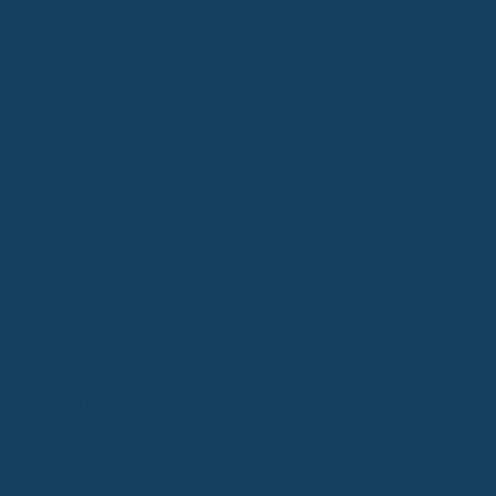
die du bei einer Kündigung mitnehmen könntest. Das
Geld ist quasi
Besonderheiten bei BU-Tarifen mit Beitragsrückgewähr
Aufbau eines Vorsorgevermögens
Manche BU-Tarife haben eine Besonderheit: die
Beitragsrückgewähr. Das klingt erstmal super, oder? Im Grunde
bedeutet das, dass ein Teil deiner Beiträge nicht nur für den
reinen Versicherungsschutz draufgeht, sondern auch zum Aufbau
eines kleinen Vermögens genutzt wird. Wenn du also am Ende der
Vertragslaufzeit nicht berufsunfähig geworden bist, bekommst du
diesen angesparten Betrag zurück.
Das ist aber kein
Freifahrtschein für eine Rendite, die mit anderen Geldanlagen
mithalten kann.
Eingeschränkte Rendite bei Beitragsrückgewähr
Die Sache mit der Beitragsrückgewähr ist ein bisschen wie mit