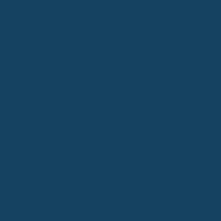
Multi-Risk-Versicherungen und ihre Grenzen
Manche Versicherungen versuchen, mehrere Risiken abzudecken.
Das klingt erstmal praktisch, aber oft sind die Leistungen dann
nicht so passgenau wie bei spezialisierten Policen. Eine Multi-Risk-
Versicherung könnte zum Beispiel eine Unfallversicherung mit
einer kleinen BU-Komponente kombinieren. Das Problem dabei:
Die BU-Leistung ist oft gering und an strenge Bedingungen
geknüpft.
Es ist wichtig zu verstehen, dass eine BU-Versicherung
speziell darauf ausgelegt ist, deinen Einkommensverlust bei
Berufsunfähigkeit auszugleichen.
Andere Versicherungen haben
andere Schwerpunkte. Sie sind oft eher als Ergänzung zu sehen,
nicht als vollwertiger Ersatz.
Betriebliche Altersvorsorge als BU-Alternative
Die betriebliche Altersvorsorge (bAV) ist super, um fürs Alter
vorzusorgen, und oft gibt es da auch eine Komponente, die dich
absichert, wenn du nicht mehr arbeiten kannst. Das kann eine
Erwerbsminderungsrente sein oder manchmal sogar eine Art BU-
Schutz. Aber Achtung: Die Absicherung bei Erwerbsminderung ist