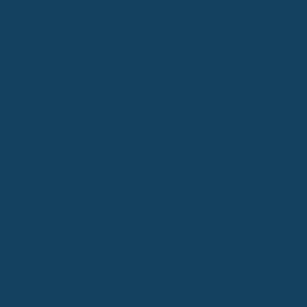
ändert. Das kann zum Beispiel eine Stundung der Beiträge sein,
wenn du gerade knapp bei Kasse bist, oder eine Anpassung der
Rentenhöhe, wenn sich dein Einkommen verändert. Diese
Flexibilität ist wichtig, damit deine Absicherung auch in schwierigen
Zeiten bestehen bleibt und du nicht gezwungen bist, den Vertrag
zu kündigen.
Abgrenzung zu anderen Versicherungsformen
Dread-Disease-Versicherungen im Vergleich
Stell dir vor, du bekommst eine schwere Krankheit wie Krebs oder
einen Herzinfarkt diagnostiziert. Eine Dread-Disease-Versicherung
zahlt dir dann eine vereinbarte Summe aus. Das Geld kannst du
verwenden, wie du möchtest – sei es zur Deckung von
Behandlungskosten, zur Anpassung deiner Wohnung oder einfach,
um dir eine Auszeit zu nehmen. Der große Unterschied zur BU ist:
Die Dread-Disease zahlt nur einmalig und nur, wenn eine der
definierten Krankheiten eintritt. Sie prüft nicht, ob du noch arbeiten
kannst oder nicht. Das ist eine wichtige Unterscheidung, denn die
BU leistet, wenn du deinen Beruf nicht mehr ausüben kannst,
neutral von der Ursache.