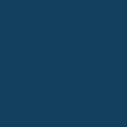
sind. Das kann manchmal ein bisschen dauern, also sei geduldig.
Die Dauer der Rentenzahlung
Die Dauer, für die du die BU-Rente erhältst, ist im Vertrag
festgelegt. Das ist deine sogenannte Leistungsdauer. Oftmals wird
die BU bis zum Erreichen deines regulären Renteneintrittsalters
abgesichert, also meist bis 67 Jahre. Das ist sinnvoll, denn so bist
du über dein gesamtes Erwerbsleben hinweg geschützt. Wenn du
also mit 30 Jahren eine BU abschließt und mit 45 berufsunfähig
wirst, bekommst du die Rente bis 67 ausgezahlt. Es gibt aber auch
Verträge mit kürzeren Laufzeiten. Achte darauf, dass die Laufzeit
zu deinen persönlichen Plänen passt. Wenn du zum Beispiel
vorhast, früher in Rente zu gehen, musst du das bei der Wahl der
Laufzeit berücksichtigen.
Die Höhe deiner BU-Rente
Individuelle Rentenhöhe bei Vertragsabschluss
Okay, lass uns mal Klartext reden: Wie viel Geld brauchst du