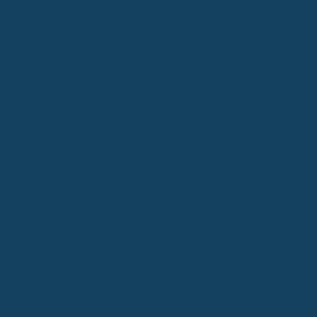
du die Beiträge auch nicht erstattet.
Warum Beiträge nicht zurückgezahlt werden
Das Ganze hat einen einfachen Grund: Die Beiträge, die du zahlst,
decken nicht nur das Risiko ab, dass du berufsunfähig wirst. Sie
finanzieren auch die Verwaltungskosten der Versicherung, die
Kosten für die Gesundheitsprüfung bei Vertragsabschluss und
eben auch die Auszahlungen für diejenigen, die tatsächlich
berufsunfähig werden. Stell dir vor, alle Beiträge würden
zurückgezahlt, wenn niemand berufsunfähig wird – die
Versicherungen könnten das gar nicht stemmen. Sie müssten die
Beiträge massiv erhöhen, um überhaupt zahlungsfähig zu bleiben.
Deshalb ist es wichtig, die BU als eine Art Absicherung zu sehen,
bei der du im besten Fall nie eine Leistung in Anspruch nehmen
musst. Das ist zwar erstmal paradox, aber im Grunde ein gutes
Zeichen für deine Gesundheit und deine berufliche Zukunft.
Folgen einer Kündigung der BU-Versicherung
Wenn du deine BU-Versicherung kündigst, verlierst du natürlich