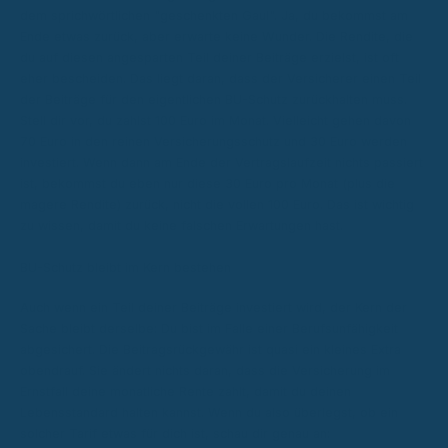
dem sprichwörtlichen "geschenkten Gaul". Ja, du bekommst am
Ende etwas zurück, aber erwarte keine Wunder. Die Rendite, die
du auf diesen angesparten Teil deiner Beiträge erzielst, ist oft
eher bescheiden. Das liegt daran, dass der Versicherer einen Teil
der Beiträge für den eigentlichen BU-Schutz zurückhalten muss.
Stell dir vor, du zahlst 100 Euro im Monat. Vielleicht gehen davon
70 Euro in den reinen Versicherungsschutz und 30 Euro werden
investiert. Wenn dann am Ende der Vertragslaufzeit nichts passiert
ist, bekommst du eben nur diese 30 Euro pro Monat (plus die
magere Rendite) zurück, nicht die vollen 100 Euro. Das ist wichtig
zu wissen, damit du keine falschen Erwartungen hast.
BU-Schutz bleibt im Kern bestehen
Auch wenn ein Teil deiner Beiträge investiert wird, der Kern der
Sache bleibt derselbe: Du bist im Falle einer Berufsunfähigkeit
abgesichert. Die Beitragsrückgewähr ist quasi ein kleines Extra
obendrauf. Sie ändert nichts daran, dass die Versicherung im
Ernstfall deine monatliche Rente zahlt, damit du deinen
Lebensstandard halten kannst. Wenn du also überlegst, ob ein
solcher Tarif etwas für dich ist, schau dir genau an: