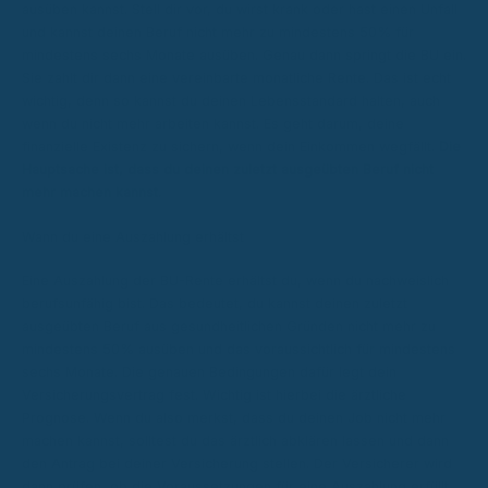
ausüben kannst. Stell dir vor, du wirst krank oder hast einen Unfall
und kannst deinen Beruf nicht mehr zu mindestens 50% für
mindestens sechs Monate ausüben. Genau dann springt die BU ein.
Sie zahlt dir dann eine vereinbarte monatliche Rente. Das ist echt
wichtig, denn so kannst du deinen Lebensstandard halten, auch
wenn du nicht mehr arbeiten kannst. Es geht darum, deine
finanzielle Existenz zu sichern, wenn dein Einkommen wegfällt.
Die
Hauptsache ist, dass du deinen zuletzt ausgeübten Beruf nicht
mehr machen kannst.
Wann du eine Auszahlung erhältst
Eine Auszahlung der BU-Rente erhältst du, wenn du nachweislich
berufsunfähig bist. Das bedeutet, du kannst deinen zuletzt
ausgeübten Beruf aus gesundheitlichen Gründen nicht mehr zu
mindestens 50% ausüben und das voraussichtlich für mindestens
sechs Monate. Die genauen Bedingungen dafür legt dein
Versicherungsvertrag fest. Wichtig ist hierbei die ärztliche
Prognose. Wenn du also merkst, dass du deinen Job nicht mehr
machen kannst, solltest du das ärztlich abklären lassen und dann
den Antrag bei deiner Versicherung stellen. Der Versicherer wird
dann prüfen, ob die Voraussetzungen für eine Auszahlung erfüllt