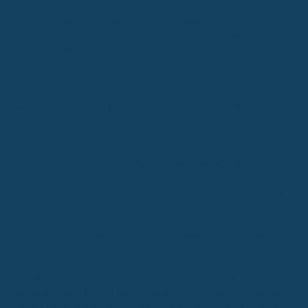
noch auf staatliche Unterstützung angewiesen wärst, die dann mit
deiner BU-Rente verrechnet wird. Also, überleg dir gut, was du
brauchst und was du dir leisten kannst – aber spare nicht am
falschen Ende!
Was passiert, wenn du nicht berufsunfähig wirst
Keine Auszahlung eingezahlter Beiträge
Stell dir vor, du zahlst jahrelang brav deine Beiträge für die
Berufsunfähigkeitsversicherung, aber du wirst nie wirklich
berufsunfähig. Was passiert dann mit dem ganzen Geld? Tja, hier
ist die ernüchternde Wahrheit: Die eingezahlten Beiträge
bekommst du in der Regel nicht zurück. Das ist ein wichtiger Punkt,
den du verstehen musst, bevor du abschließt. Die Versicherung
sieht das Ganze als eine Art Schutzgebühr. Du hast dich eben
gegen ein bestimmtes Risiko versichert, und wenn dieses Risiko
nicht eintritt, ist das eben so. Die Versicherung hat dir die
Sicherheit geboten, und das kostet eben. Es ist ein bisschen wie
bei der Hausratversicherung: Wenn nie eingebrochen wird, kriegst