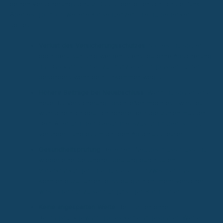
deinen Versicherungsschutz. Das ist der offensichtlichste Punkt.
Aber es gibt noch weitere Konsequenzen, die du bedenken
solltest:
Verlust des Versicherungsschutzes:
Solltest du später
doch berufsunfähig werden, stehst du ohne Absicherung
da. Das kann schnell zu finanziellen Engpässen führen,
besonders wenn dein Einkommen wegfällt.
Höhere Beiträge bei Neuabschluss:
Wenn du später eine
neue BU-Versicherung abschließen möchtest, wirst du
wahrscheinlich deutlich höhere Beiträge zahlen müssen.
Dein Alter und dein Gesundheitszustand haben sich ja
verändert, und das macht den Abschluss teurer.
Gesundheitsprüfung:
Bei einem Neuabschluss musst du
wieder eine Gesundheitsprüfung durchlaufen.
Vorerkrankungen, die du vielleicht inzwischen hast,
könnten dazu führen, dass du gar nicht mehr versichert
wirst oder nur zu sehr ungünstigen Konditionen.
Keine angesparten Werte:
Bei Tarifen ohne
Beitragsrückgewähr gibt es keine angesparten Werte,