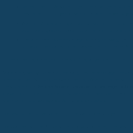
Betriebliche BU-Versicherungen, die Arbeitgeber anbiete
Gesundheitsprüfungen oft sehr kurz, aber die Verträge si
Wenn du Vorerkrankungen hast, ist das nicht immer ein K
oder Leistungsausschlüssen, oder man kann eine anonym
Eine anonyme Risikovoranfrage ist ein guter Weg, um he
BU bekommen kannst, ohne dass es gleich in deiner Akte
BU versicherung ohne gesundheitsprüfung angebote: Ein Überbli
Mal ehrlich, wer will schon stundenlang Gesundheitsfragen beant
Idee einer Berufsunfähigkeitsversicherung
ohne
Gesundheitsprüfung
meist anders aus.
Seriöse Anbieter verzichten in der Regel nicht 
diese Infos, um dein Risiko einschätzen zu können. Stell dir vor, 
krank er ist – die Beiträge würden für alle explodieren.
Die Realität der BU-Versicherung ohne Gesundheitsfragen
Die Wahrheit ist: Eine BU-Versicherung ganz ohne jegliche Gesundh