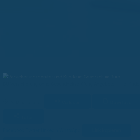
BU Versicherung ohne Gesundheitsprüfung Angebote – Hier findes
Vorlesen
Download
24 Min. Lesezeit
Teilen
Link kopieren
Facebook
Twitter
LinkedIn
WhatsApp