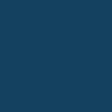
künstlicher Intelligenz erstellt (Kennzeichnung gemäß
 nicht gleich einen ganzen Fragebogen zu deiner
undheitsfragen können manchmal ganz schön
 Versicherungen, die im Ernstfall wirklich zahlen
-Versicherung kommst, die deine Gesundheit nicht
so möglich ist.
Gesundheitsfragen gibt es praktisch nicht. Seriöse
chätzen und faire Preise zu machen.
ders für bestimmte Berufe wie Ärzte oder für junge