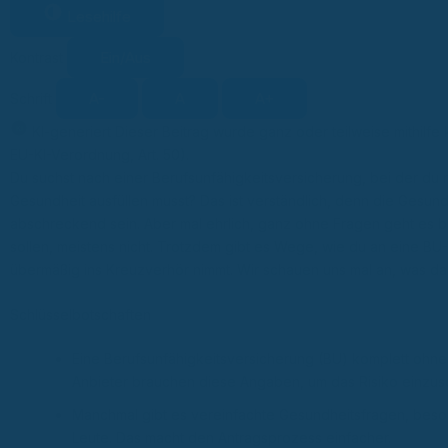
Lesehilfe
Ein/Aus
Kontrast
A-
A
A+
Schrift
KI-generiert
Dieser Beitrag wurde ganz oder teilweise mithilfe 
KI
EU-KI-Verordnung, Art. 50).
Du suchst nach einer Berufsunfähigkeitsversicherung, bei der du
Gesundheit ausfüllen musst? Das ist verständlich, denn die Ges
abschreckend sein. Aber mal ehrlich, ganz ohne Fragen geht es bei
sollen, meistens nicht. Trotzdem gibt es Wege, wie du an eine BU
übermäßig ins Kreuzverhör nimmt. Wir schauen uns mal an, was da 
Schlüsselbotschaften
Eine Berufsunfähigkeitsversicherung (BU) komplett ohne 
Anbieter brauchen diese Angaben, um das Risiko einzus
Manchmal gibt es vereinfachte Gesundheitsfragen, beson
Leute. Das macht den Antragsprozess einfacher.