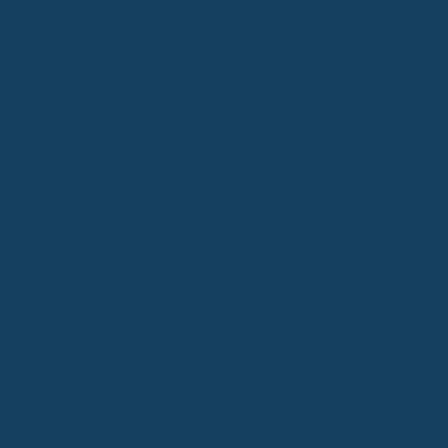
n, können eine Option sein. Hier sind die
nd manchmal nicht so flexibel.
O-Kriterium. Manchmal gibt es Tarife mit Zuschlägen
e Risikovoranfrage stellen.
rauszufinden, ob und zu welchen Konditionen du eine
 steht.
ck
worten, wenn es um die BU-Versicherung geht? Die
 klingt da erstmal super. Aber die Realität sieht
komplett auf Gesundheitsfragen
, denn sie brauchen
jeder könnte einfach eine BU abschließen, egal wie
eitsfragen gibt es praktisch nicht. Versicherer