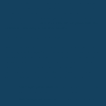
gleich Arglist. Wenn du zum Beispiel vor Jahren mal kurz wegen
Prüfungsangst beim Psychologen warst und das dann nicht mehr
auf dem Schirm hast, kann das zum Problem werden. Es kommt
immer darauf an, ob du bewusst getäuscht hast, um dir einen
Vorteil zu verschaffen.
Die Grenze zwischen Vergesslichkeit und
bewusster Täuschung ist hier entscheidend.
Die Rolle der vorvertraglichen Anzeigepflicht
Bevor du den Vertrag unterschreibst, hast du eine sogenannte
vorvertragliche Anzeigepflicht
. Das bedeutet, du musst alle Fragen
des Versicherers wahrheitsgemäß und vollständig beantworten.
Der Versicherer fragt ja nicht aus Jux und Tollerei nach deinem
Gesundheitszustand, deinem Beruf oder deinen Hobbys. Er muss
dein Risiko einschätzen können. Wenn du diese Pflicht verletzt,
kann das, wie gesagt, ernste Konsequenzen haben. Denk dran:
Alle Fragen genau lesen:
Was wird gefragt? Nur das, was
explizit abgefragt wird, musst du angeben.
Wahrheitsgemäß antworten:
Auch wenn es unangenehm
ist, gib alles an, was relevant sein könnte.