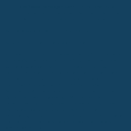
Im Zweifel nachfragen:
Wenn du dir bei einer Frage
unsicher bist, frag lieber beim Versicherer oder deinem
Berater nach, statt etwas Falsches anzukreuzen.
Wann eine Wartezeit dennoch relevant sein kann
Spezifische Krankheitsbilder und Wartefristen
Auch wenn die Berufsunfähigkeitsversicherung (BU) in der Regel
auf eine Wartezeit verzichtet, gibt es Situationen, in denen sie
doch eine Rolle spielt. Das betrifft oft spezielle Tarife oder
bestimmte Krankheitsbilder, die der Versicherer als besonders
risikoreich einstuft. Stell dir vor, du hast kürzlich einen
Bandscheibenvorfall erlitten und beantragst nun eine BU-
Versicherung. Manche Anbieter könnten in so einem Fall eine
Wartezeit von beispielsweise zwölf Monaten festlegen. Das
bedeutet, wenn du innerhalb dieser Frist wegen genau dieses
Bandscheibenvorfalls berufsunfähig wirst, greift der
Versicherungsschutz noch nicht. Das ist natürlich ärgerlich, aber es
dient dem Schutz des Versicherers vor bekanntem, bereits
eingetretenem Risiko.