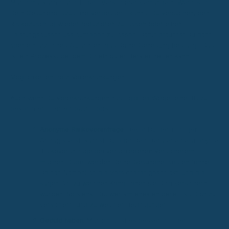
Manchmal kann man mit dem Versicherer verhandeln. Wenn sich
Dein Gesundheitszustand verbessert, kannst Du versuchen, den
Risikozuschlag wieder reduzieren zu lassen oder einen
Leistungsausschluss aufheben zu lassen. Dafür brauchst Du dann
aber ein ärztliches Gutachten, das Deine Genesung bestätigt. Das
ist ein Prozess, bei dem Dir ein guter Berater helfen kann.
Möglichkeiten trotz Vorerkrankungen
Auch wenn Du Vorerkrankungen hast, gibt es Wege, eine BU zu
bekommen. Hier ein paar Tipps:
Anonyme Risikovoranfrage:
Bevor Du den richtigen
Antrag stellst, kannst Du oder Dein Berater eine anonyme
Risikovoranfrage bei verschiedenen Versicherern
machen. Dabei werden Deine Gesundheitsdaten (ohne
Deinen Namen) an die Versicherer geschickt, und die
sagen Dir, zu welchen Konditionen sie Dich versichern
würden. So siehst Du, wer am ehesten bereit ist, Dich zu
versichern, und zu welchen Bedingungen.
Geduld haben:
Manchmal ist es besser, mit dem