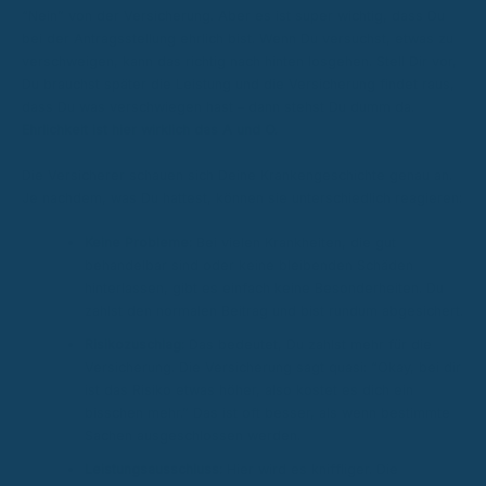
“Nein” von der Versicherung. Aber es ist super wichtig, dass Du
bei der Antragsstellung ehrlich bist. Wenn Du versuchst, etwas zu
verschweigen, kann das richtig nach hinten losgehen. Stell Dir vor,
Du brauchst später die Leistung und die Versicherung findet raus,
dass Du was verschwiegen hast – dann stehst Du dumm da.
Ehrlichkeit ist hier wirklich das A und O.
Die Versicherer schauen sich Deine Krankengeschichte genau an.
Je nachdem, was Du hattest, können sie unterschiedlich reagieren:
Keine Probleme:
Bei vielen Krankheiten, die gut
behandelbar sind oder keine bleibenden Schäden
hinterlassen, gibt es einfach keine Besonderheiten. Du
zahlst den normalen Beitrag und bist rundum abgesichert.
Risikozuschlag:
Das bedeutet, Du zahlst mehr für die
Versicherung. Die Versicherung sagt quasi: “Okay, bei dir
ist das Risiko etwas höher, also kostet es dich ein
bisschen mehr.” Das ist oft besser, als wenn bestimmte
Sachen ausgeschlossen werden.
Leistungsausschluss:
Hier wird es kniffliger. Die