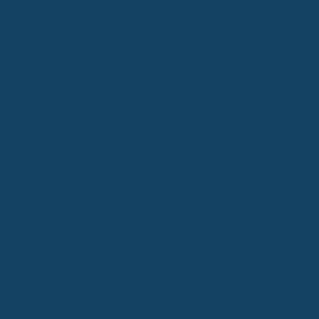
Das kann zum Beispiel bei speziellen Sonderaktionen der
Versicherer der Fall sein. Früher gab es da mal Angebote mit stark
vereinfachten Gesundheitsfragen, die dafür aber eine Wartezeit
von mehreren Jahren hatten. Diese Aktionen sind aber meist
Geschichte, also eher was für die Geschichtsbücher.
Auch bei der Nachversicherung, also wenn du deine BU-
Absicherung später erhöhen möchtest, kann es sein, dass eine
Wartezeit ins Spiel kommt. Das ist zwar nicht die Regel, aber
manche Anbieter bauen das in ihre Bedingungen ein. Stell dir vor,
du hast deine BU-Summe erhöht und wirst dann kurz danach
berufsunfähig – je nach Vertrag kann es dann sein, dass du für
diese Erhöhung noch keine Leistung bekommst, weil die Wartezeit
noch nicht abgelaufen ist. Bei der LV 1871 zum Beispiel gibt es da
eine dreijährige Wartezeit, die aber entfällt, wenn die
Berufsunfähigkeit durch einen
Unfall
ausgelöst wird.
Ein weiterer Bereich, wo du auf eine Wartezeit stoßen könntest,
sind Beitragsbefreiungen im Rahmen deiner Altersvorsorge. Wenn
du berufsunfähig wirst, möchtest du ja oft, dass deine
Altersvorsorge weiterläuft, ohne dass du selbst noch Beiträge
zahlen musst. Manche Versicherer bieten das an, aber auch hier