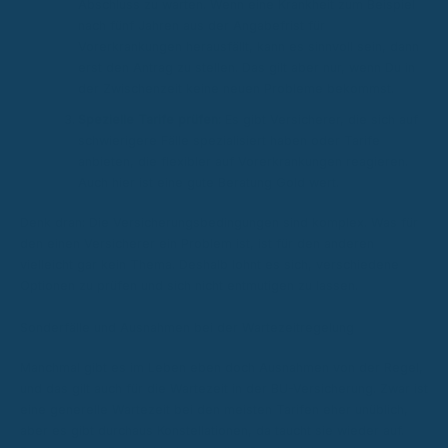
Abschluss zu warten. Wenn eine Krankheit zum Beispiel
nach fünf Jahren aus der Angabefrist für
Vorerkrankungen herausfällt, kann es sinnvoll sein, dann
erst den Antrag zu stellen. Das gilt aber nur, wenn Du in
der Zwischenzeit keine neuen Probleme bekommst.
Spezielle Tarife prüfen:
Es gibt Versicherer, die sich auf
schwierigere Fälle spezialisiert haben oder Tarife
anbieten, die flexibler auf Vorerkrankungen reagieren.
Auch hier ist eine gute Beratung Gold wert.
Denk dran: Die Versicherungsbedingungen sind komplex. Was für
den einen Versicherer ein Problem ist, ist für den anderen
vielleicht gar kein Thema. Deshalb lohnt es sich, verschiedene
Optionen zu prüfen und sich nicht entmutigen zu lassen.
Sonderfälle und Ausnahmen bei der Wartezeitregelung
Manchmal gibt es im Leben eben doch Ausnahmen von der Regel,
und das gilt auch für die Wartezeit in der BU-Versicherung. Zwar ist
eine generelle Wartezeit bei den meisten Tarifen eher unüblich,
aber es gibt durchaus Konstellationen, da taucht sie wieder auf.