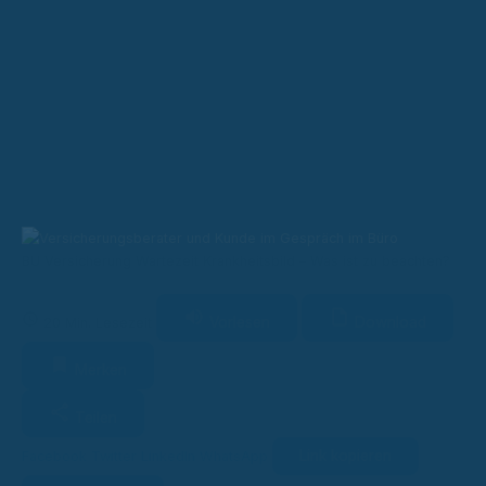
BU Versicherung Wartezeit Krankheitsbild – Was ist zu beachten?
Vorlesen
Download
20 Min. Lesezeit
Merken
Teilen
Link kopieren
Facebook
Twitter
LinkedIn
WhatsApp