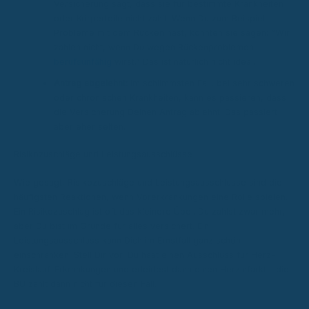
Versicherung sagt, dass sie für bestimmte Krankheiten
oder Körperteile nicht zahlt. Wenn Du zum Beispiel
Probleme mit dem Rücken hast, könnten sie sagen: “Wir
zahlen nicht, wenn Du wegen Rückenproblemen
berufsunfähig
wirst.” Das ist natürlich nicht ideal.
Antrag abgelehnt:
Im schlimmsten Fall, bei sehr schweren
oder chronischen Krankheiten, kann es passieren, dass
die Versicherung Deinen Antrag ablehnt. Das passiert
aber eher selten.
Risikozuschläge und Leistungsausschlüsse
Wie gesagt, Risikozuschläge und Leistungsausschlüsse sind die
häufigsten Reaktionen, wenn Vorerkrankungen eine Rolle spielen.
Ein Risikozuschlag ist oft das kleinere Übel. Du zahlst zwar mehr,
aber Du bist im Grunde für alles versichert. Ein
Leistungsausschluss kann Dich im Ernstfall ganz schön
einschränken. Stell Dir vor, Du hast einen Ausschluss für Herz-
Kreislauf-Erkrankungen und erleidest dann einen Herzinfarkt – die
BU zahlt dann nicht für diesen Fall.