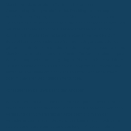
Manche Versicherer bieten Tarife an, bei denen die
Gesundheitsprüfung vereinfacht ist. Das klingt erstmal super,
oder? Weniger Fragen, schnellerer Abschluss. Das kann zum
Beispiel für Leute interessant sein, die sich nicht mehr so detailliert
mit ihrer Krankengeschichte auseinandersetzen wollen oder
können. Oft ist das aber mit Einschränkungen verbunden. Zum
Beispiel kann die versicherbare Summe niedriger sein, oder es
gibt bestimmte Krankheiten, die trotzdem ausgeschlossen werden.
Manchmal wird bei diesen vereinfachten Tarifen auch eine längere
Wartezeit angesetzt, um das geringere Risiko durch die verkürzte
Prüfung auszugleichen. Es ist also ein Kompromiss: Schneller und
einfacher, aber vielleicht nicht ganz so umfassend abgesichert
oder mit anderen Bedingungen verbunden.
Konsequenzen bei unvollständigen Angaben
Wenn du bei den Gesundheitsfragen nicht ganz ehrlich bist oder
etwas vergisst, kann das böse Folgen haben. Das nennt man dann
Verletzung der vorvertraglichen Anzeigepflicht. Wenn der
Versicherer das herausfindet – und das kann er auch noch Jahre
später, besonders wenn du eine Leistung in Anspruch nehmen