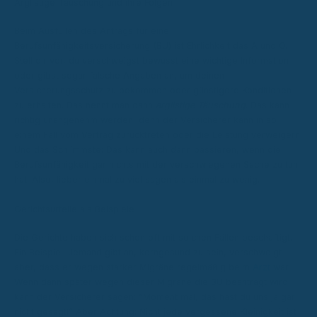
Arglistige Täuschung und ihre Folgen
Beim Ausfüllen des Antrags für eine
Berufsunfähigkeitsversicherung (BU) ist Ehrlichkeit das A und O.
Stell dir vor, du verschweigst bewusst eine wichtige Information
oder gibst sogar falsche Angaben an, um deinen
Versicherungsschutz zu bekommen oder günstigere Konditionen
zu erhalten. Das nennt man dann
arglistige Täuschung
. Das kann
richtig unangenehm werden, denn der Versicherer kann in so
einem Fall vom Vertrag zurücktreten oder die Leistung verweigern.
Und das Schlimmste: Das kann auch dann passieren, wenn die
Berufsunfähigkeit gar nichts mit der verschwiegenen Sache zu tun
hat. Also, lieber einmal zu viel sagen als einmal zu wenig.
Gerichtsurteile als Beispiele
Die Gerichte haben sich schon oft mit solchen Fällen beschäftigt.
Ein Beispiel: Jemand gibt an, kerngesund zu sein, verschweigt
aber, dass er wegen starker Migräne regelmäßig beim
Arzt
war.
Wenn dann später wegen dieser Migräne die BU beantragt wird,
kann der Versicherer sagen: “Moment mal, das hast du uns ja gar
nicht gesagt!” Aber Achtung: Nicht jede vergessene Kleinigkeit ist