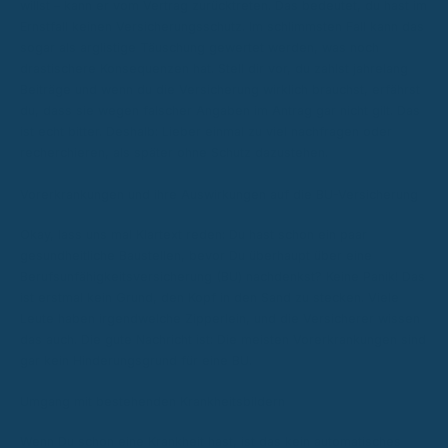
willst – kann er vom Vertrag zurücktreten. Das bedeutet, du hast im
Ernstfall keinen Versicherungsschutz. Im schlimmsten Fall kann das
sogar als arglistige Täuschung gewertet werden, was noch
drastischere Konsequenzen hat. Stell dir vor, du zahlst jahrelang
Beiträge und wenn du die Versicherung wirklich brauchst, erfährst
du, dass sie wegen falscher Angaben im Antrag gar nicht gilt. Das
ist echt bitter. Deshalb: Lieber einmal zu viel nachfragen oder
recherchieren, als später ohne Schutz dazustehen.
Vorerkrankungen und ihre Auswirkungen auf die BU-Versicherung
Okay, lass uns mal Klartext reden: Du hast schon ein paar
gesundheitliche Baustellen, bevor Du überhaupt über eine
Berufsunfähigkeitsversicherung (BU) nachdenkst? Keine Panik! Das
ist erstmal kein Grund, den Kopf in den Sand zu stecken. Viele
Leute haben irgendwelche Zipperlein, und die Versicherer wissen
das auch. Die gute Nachricht ist: Die meisten Vorerkrankungen sind
gar kein Hinderungsgrund für eine BU.
Umgang mit bestehenden Krankheitsbildern
Wenn Du schon eine Krankheit hast, ist das kein automatisches