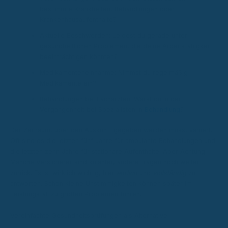
bestimmte Krankheiten, Behandlungen oder
Krankenhausaufenthalte?
Aktuelle Beschwerden: Leidest du gerade unter
gesundheitlichen Problemen, die deine Arbeitsfähigkeit
beeinträchtigen könnten?
Medikamenteneinnahme: Nimmst du regelmäßig
Medikamente ein?
Behandlungen bei Fachärzten: Warst du in der
Vergangenheit bei Spezialisten in
Behandlung
?
Der Zeitraum, über den Auskunft gegeben werden muss, variiert.
Oft sind es die letzten fünf Jahre für ambulante Behandlungen und
die letzten zehn Jahre für stationäre Aufenthalte. Aber Achtung:
Manche Versicherer sind kulanter, andere fragen noch weiter
zurück. Es ist wirklich wichtig, hier
ehrlich
und
vollständig
zu
antworten. Schon kleine Unstimmigkeiten können später im
Leistungsfall zu großen Problemen führen.
Vereinfachte Gesundheitsprüfungen als Alternative