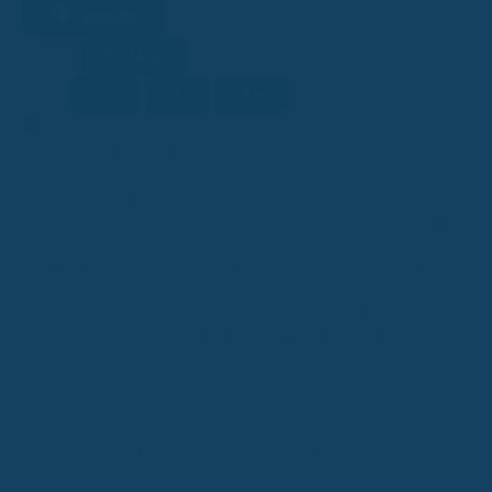
Lesehilfe
Ein/Aus
Kontrast
A-
A
A+
Schrift
KI
KI-generiert
Dieser Beitrag wurde ganz oder teilweise mithilfe
künstlicher Intelligenz erstellt (Kennzeichnung gemäß EU-KI-
Verordnung, Art. 50).
Du denkst über eine Berufsunfähigkeitsversicherung nach und
fragst dich, welche Rolle die Wartezeit spielt, besonders wenn es
um dein Krankheitsbild geht? Das ist eine super wichtige Frage,
denn die BU-Versicherung kann echt knifflig sein. Viele Leute
denken, dass es immer eine Wartezeit gibt, aber das stimmt so
nicht ganz. Lass uns mal schauen, was es damit auf sich hat und
worauf du achten solltest, damit du im Ernstfall auch wirklich
abgesichert bist.
Das Wichtigste auf einen Blick
Bei der privaten BU-Versicherung gibt es in der Regel
keine Wartezeit. Der Schutz beginnt meist sofort nach