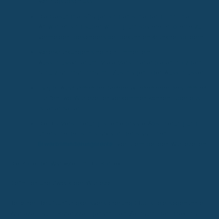
Vertragsabschluss.
Die Gesundheitsfragen sind entscheidend. Ehrliche
Antworten sind super wichtig, um spätere Probleme zu
vermeiden, besonders bei bekannten Krankheitsbildern.
Vorerkrankungen sind nicht immer ein
Ausschlusskriterium. Viele Versicherer bieten trotzdem
Schutz an, manchmal mit Zuschlägen oder Ausschlüssen.
Es gibt Ausnahmen bei Sonderaktionen oder bestimmten
Tarifen, wo Wartezeiten vorkommen können, aber das
ist eher selten.
Die BU-Versicherung ist eine private Absicherung und
unterscheidet sich stark von der staatlichen
Erwerbsminderungsrente
, vor allem bei den Wartezeiten.
Die Rolle der Wartezeit im BU-Kontext
Definition und Zweck der Wartezeit
Bei einer Berufsunfähigkeitsversicherung (BU) ist die sogenannte
Wartezeit, auch Karenzzeit genannt, ein Zeitraum, der direkt nach