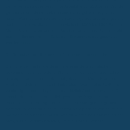
du dir vielleicht ein paar Ausgaben, die du sonst hättest (z.B. für
den Arbeitsweg oder bestimmte Arbeitskleidung). Aber im Grunde
geht es darum, deinen Lebensstandard so gut wie möglich zu
halten. Wenn du zum Beispiel als Student gerade erst anfängst und
noch nicht viel verdienst, reichen vielleicht 1.000 bis 1.500 Euro im
Monat. Bist du schon länger im Berufsleben und hast Familie, sieht
das natürlich anders aus.
Es ist dein Einkommen, das geschützt
werden muss.
Die Bedeutung der Rentenhöhe für deinen Lebensstandard
Die Höhe der Rente, die du im Falle einer Berufsunfähigkeit
bekommst, ist entscheidend. Stell dir vor, du hast dir über Jahre
hinweg ein bestimmtes Leben aufgebaut – mit Miete, Krediten,
Hobbys und vielleicht auch Urlaubsreisen. Wenn deine BU-Rente
zu niedrig angesetzt ist, musst du plötzlich Abstriche machen. Das
kann bedeuten, dass du dir liebgewonnene Dinge nicht mehr
leisten kannst oder sogar in finanzielle Schwierigkeiten gerätst. Es
geht darum, dass du auch im Ernstfall nicht plötzlich von heute auf
morgen alles aufgeben musst, was dir wichtig ist. Denk mal drüber
nach, was du wirklich brauchst, um gut leben zu können.