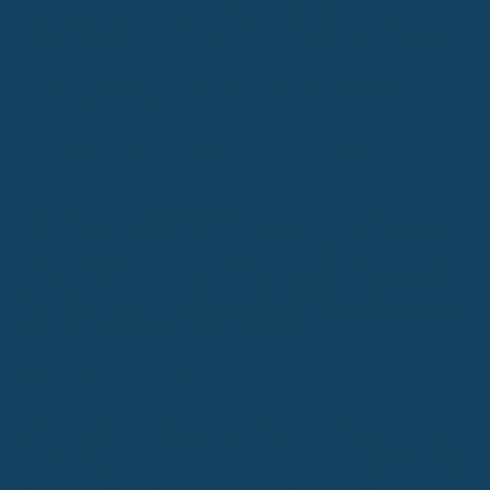
Beruf
dauerhaft
nicht mehr ausüben kannst. Die BU greift, wenn
die Arbeitsunfähigkeit voraussichtlich länger als sechs Monate
andauert und du weniger als die Hälfte deiner Arbeitszeit leisten
kannst. Sie ist also die Absicherung für den echten Ernstfall, nicht
für kurzfristige Ausfälle.
Finanzielle Sicherheit bei vorzeitigem Ausscheiden aus dem
Berufsleben
Stell dir vor, du kannst deinen Job nicht mehr machen. Egal ob
durch Krankheit oder einen Unfall – plötzlich ist dein Einkommen
weg. Das kann jedem passieren, und die staatliche Absicherung
reicht da oft hinten und vorne nicht.
Deshalb ist es super wichtig,
dass du dir überlegst, wie du dich finanziell absichern kannst, falls
du deinen Beruf nicht mehr ausüben kannst.
Wie hoch sollte die Absicherung sein?
Das ist eine der Kernfragen. Generell sagt man, dass du etwa 75
bis 80 Prozent deines Nettoeinkommens absichern solltest. Warum
nicht 100 Prozent? Nun, wenn du nicht mehr arbeiten kannst, sparst