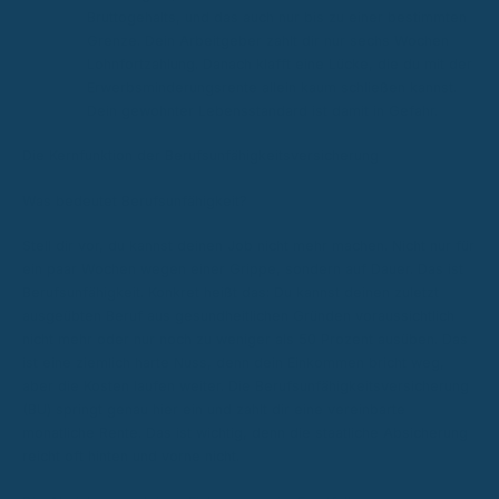
Bruttogehalts, und das auch nur bis zu einer bestimmten
Grenze. Dein Arbeitgeber zahlt dir nur sechs Wochen
Lohnfortzahlung. Danach klafft eine Lücke, die du mit der
Erwerbsminderungsrente allein kaum schließen kannst.
Dein gewohnter Lebensstandard ist damit in Gefahr.
Die Kernfunktion der Berufsunfähigkeitsversicherung
Was bedeutet Berufsunfähigkeit?
Stell dir vor, du kannst deinen Job nicht mehr machen. Nicht nur für
ein paar Wochen wegen einer Grippe, sondern auf Dauer. Das ist
Berufsunfähigkeit. Konkret heißt das: Du kannst deinen zuletzt
ausgeübten Beruf aus gesundheitlichen Gründen voraussichtlich
nicht mehr oder nur noch zu weniger als 50 Prozent ausüben. Das
ist eine ziemlich harte Nuss, denn dein Einkommen bricht weg,
aber die Kosten laufen weiter. Die Berufsunfähigkeitsversicherung
(BU) springt genau hier ein und zahlt dir eine vereinbarte
monatliche Rente. Das ist wichtig, denn die staatliche Absicherung
reicht oft hinten und vorne nicht.