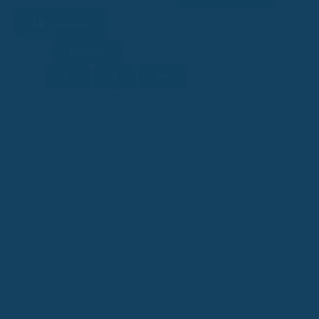
Lesehilfe
Ein/Aus
Kontrast
A-
A
A+
Schrift
KI
KI-generiert
Dieser Beitrag wurde ganz oder teilweise mithilfe
künstlicher Intelligenz erstellt (Kennzeichnung gemäß EU-KI-
Verordnung, Art. 50).
Hey du! Mal ehrlich, hast du dir schon mal Gedanken gemacht, was
passiert, wenn du deinen Job wegen einer Krankheit oder einem
Unfall nicht mehr machen kannst? Die meisten denken, dass ihnen
die staatliche Absicherung schon reicht, aber oft ist das ein
Trugschluss. Die Lücke zwischen dem, was du brauchst, um gut zu
leben, und dem, was der Staat zahlt, kann riesig sein. Genau da
kommen die Vorteile einer Berufsunfähigkeitsversicherung ins
Spiel – sie ist quasi dein finanzieller Rettungsanker, wenn es dich
mal erwischt. Lass uns mal schauen, warum das Ding so wichtig ist
und warum du dich damit beschäftigen solltest.
Key Takeaways