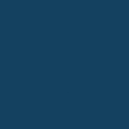
versicherte Rente zu erhöhen, ohne dass du erneut eine
Gesundheitsprüfung durchlaufen musst. Das ist super praktisch,
denn so vermeidest du, dass sich dein Gesundheitszustand
negativ auf deine Möglichkeit auswirkt, deine Absicherung zu
verbessern. Informiere dich genau, welche Ereignisse (wie Heirat,
Geburt eines Kindes oder Gehaltserhöhung) eine solche
Nachversicherung auslösen können und welche Fristen gelten.
Anpassungsmöglichkeiten bei Lebensereignissen
Neben der Nachversicherungsgarantie gibt es oft weitere
Klauseln, die deinen Vertrag flexibel halten. Manche Verträge
erlauben dir zum Beispiel, die Laufzeit anzupassen, wenn sich
deine Pläne ändern. Oder du kannst die versicherte Summe unter
bestimmten Umständen reduzieren, falls sich deine finanzielle
Situation entspannt. Es lohnt sich, diese Optionen im Auge zu
behalten, denn sie geben dir Spielraum, falls sich deine
Lebensumstände unerwartet wandeln. Denk daran, dass eine BU-
Versicherung eine langfristige Angelegenheit ist, und Flexibilität ist
hier Gold wert.
Dynamik zur Inflationssicherung