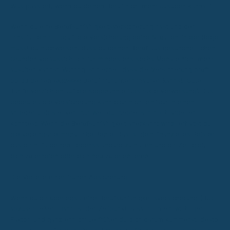
Was passiert, wenn du deinen Beruf nicht mehr ausüben kannst?
Wenn du eine Berufsunfähigkeitsversicherung hast und der
Ernstfall eintritt, prüft die Versicherung deine Situation. In der Regel
musst du nachweisen, dass du deinen Beruf aus gesundheitlichen
Gründen voraussichtlich für mindestens sechs Monate nicht mehr
ausüben kannst. Wichtig ist hierbei, dass die Versicherung prüft,
ob du deinen
aktuellen
Beruf nicht mehr machen kannst. Gute
Tarife verzichten auf die sogenannte ‘abstrakte Verweisung’. Das
bedeutet, die Versicherung kann dich nicht einfach in einen
anderen Job stecken, nur weil du theoretisch noch arbeiten
könntest. Wenn die Berufsunfähigkeit anerkannt wird, erhältst du
die vereinbarte monatliche Rente. Das ist dein finanzielles Polster,
das dir hilft, deinen Lebensstandard zu halten und dir Zeit gibt,
dich zu erholen oder dich neu zu orientieren.
Die Vorteile einer frühen Absicherung
Wenn du dir überlegst, eine Berufsunfähigkeitsversicherung (BU)
abzuschließen, dann ist der Zeitpunkt tatsächlich ein wichtiger
Faktor. Und ganz ehrlich: Je früher du dich darum kümmerst, desto