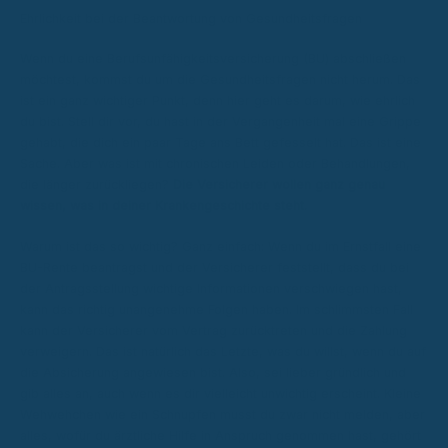
Ehrlichkeit bei der Beantwortung von Gesundheitsfragen
Wenn du eine Berufsunfähigkeitsversicherung (BU) abschließen
möchtest, kommst du um die Gesundheitsfragen nicht herum. Das
ist ein ganz wichtiger Punkt, denn hier geht es darum, wie ehrlich
du bist. Stell dir vor, du hast in der Vergangenheit mal eine Grippe
gehabt, die dich ein paar Tage ans Bett gefesselt hat. Das ist eine
Sache. Aber was ist mit chronischen Leiden oder Behandlungen,
die länger zurückliegen?
Die Versicherer wollen ganz genau
wissen, was in deiner Krankengeschichte steht.
Warum ist das so wichtig? Ganz einfach: Wenn du im Ernstfall eine
BU-Rente beantragst und der Versicherer feststellt, dass du bei
der Antragsstellung wichtige Informationen verschwiegen hast,
kann das richtig unangenehme Folgen haben. Im schlimmsten Fall
kann der Versicherer vom Vertrag zurücktreten und die Zahlung
verweigern. Das ist natürlich das Letzte, was du willst, wenn du auf
die Absicherung angewiesen bist. Also, sei lieber gründlich und
gib alles an, auch wenn es dir vielleicht unwichtig erscheint. Kleine
Wehwehchen wie ein Schnupfen musst du zwar nicht melden, aber
alles, wofür du ärztliche Hilfe in Anspruch genommen hast, gehört