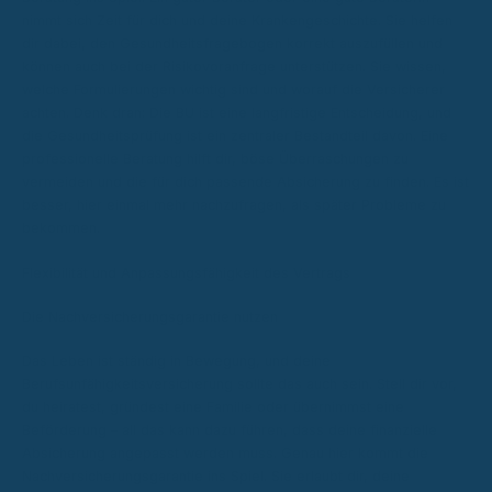
nimmt sich Zeit für dich und deine Krankengeschichte. Sie helfen
dir dabei, den Gesundheitsfragebogen korrekt auszufüllen und
können auch bei der Risikovoranfrage unterstützen. Sie wissen,
welche Formulierungen wichtig sind und worauf die Versicherer
achten. Denk dran: Die BU ist eine langfristige Entscheidung, und
die Gesundheitsprüfung ist ein zentraler Bestandteil davon. Eine
professionelle Beratung hilft dir, böse Überraschungen zu
vermeiden und die für dich passende Absicherung zu finden. Es ist
besser, hier einmal mehr nachzufragen, als später Probleme zu
bekommen.
Flexibilität und Anpassungsfähigkeit des Vertrags
Die Nachversicherungsgarantie nutzen
Das Leben ist ständig in Bewegung, und deine
Berufsunfähigkeitsversicherung sollte das auch sein. Stell dir vor,
du heiratest, gründest eine Familie oder übernimmst eine
Beförderung – all das kann dazu führen, dass deine finanzielle
Absicherung angepasst werden muss. Genau hier kommt die
Nachversicherungsgarantie ins Spiel. Sie erlaubt dir, deine