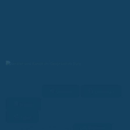
Vorteile Berufsunfähigkeitsversicherung – Warum du sie haben
solltest!
Vorlesen
Download
20 Min. Lesezeit
Merken
Teilen
Link kopieren
Facebook
Twitter
LinkedIn
WhatsApp