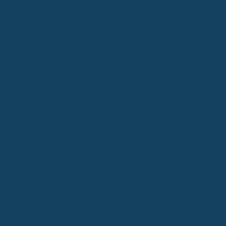
Die staatliche Absicherung reicht oft nicht aus, um deinen
gewohnten Lebensstandard zu halten, da die
Erwerbsminderungsrente meist zu niedrig ist und nicht
jeder Anspruch darauf hat.
Eine Berufsunfähigkeitsversicherung (BU) zahlt dir eine
monatliche Rente, wenn du deinen Beruf aus
gesundheitlichen Gründen nicht mehr ausüben kannst,
und sichert so dein Einkommen ab.
Je früher du eine BU abschließt, desto günstiger sind die
Beiträge, da du jünger bist und wahrscheinlich weniger
Vorerkrankungen hast.
Die richtige Rentenhöhe und Versicherungsdauer sind
entscheidend – orientiere dich an deinem
Nettoeinkommen und wähle eine Laufzeit bis zum
Renteneintritt.
Ehrlichkeit bei Gesundheitsfragen und eine individuelle
Beratung sind super wichtig, um sicherzustellen, dass du
den passenden Schutz bekommst und im Ernstfall auch
wirklich abgesichert bist.