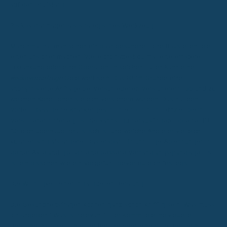
auf den Prüfstand.
Risikovoranfragen als strategisches Werkzeug
Manchmal hat man schon ein paar gesundheitliche Baustellen, die
einen unsicher machen. Vielleicht hattest du mal eine ernstere
Erkrankung oder eine Operation. In solchen Fällen kann eine
Risikovoranfrage
Gold wert sein. Das ist im Grunde eine
anonymisierte Anfrage bei verschiedenen Versicherern, ob und zu
welchen Konditionen sie dich versichern würden. Das hat den
Vorteil, dass deine Krankengeschichte noch nicht offiziell beim
Versicherer hinterlegt ist. So kannst du herausfinden, ob eine BU
für dich überhaupt realistisch ist und welche Anbieter vielleicht
kulanter sind als andere. Das erspart dir unnötige Ablehnungen in
deiner Akte und gibt dir eine bessere Verhandlungsgrundlage. Es
ist ein bisschen wie ein Vorgefühl, bevor du dich festlegst.
Die Wichtigkeit einer individuellen Beratung
Die Gesundheitsfragen können ganz schön knifflig sein. Was muss
ich angeben? Was ist relevant? Hier kommt die individuelle
Beratung ins Spiel. Ein guter Berater oder eine gute Beraterin