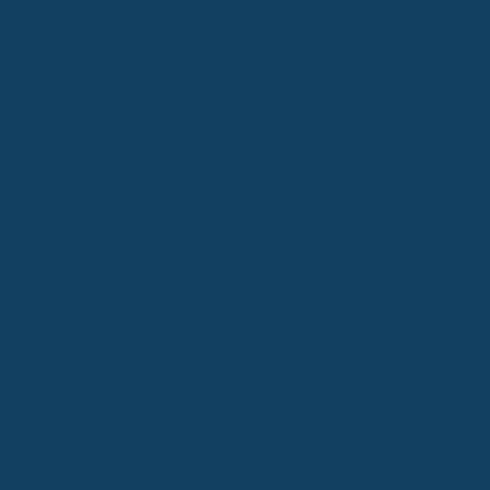
macht die Gesundheitsprüfung für den Versicherer einfacher und
deine Chancen auf einen reibungslosen Abschluss ohne teure
Zuschläge oder gar Ausschlüsse viel besser. Denk dran: Wenn du
schon Vorerkrankungen hast, kann es sein, dass der Versicherer
dich gar nicht oder nur zu deutlich schlechteren Konditionen
versichern will. Das kann dir später echt Kopfzerbrechen bereiten.
Langfristige finanzielle Planungssicherheit
Eine BU ist eine Absicherung für deine Arbeitskraft, und die ist
dein wichtigstes Kapital. Wenn du frühzeitig vorsorgst, schaffst du
dir eine solide Basis für die Zukunft. Du weißt, dass im Ernstfall,
wenn du deinen Beruf nicht mehr ausüben kannst, deine finanzielle
Existenz gesichert ist. Das gibt dir nicht nur ein beruhigendes
Gefühl, sondern ermöglicht dir auch, deine langfristigen
finanziellen Ziele weiter zu verfolgen, ohne ständig Angst vor
einem plötzlichen finanziellen Absturz haben zu müssen. Es ist ein
bisschen wie ein Schutzschild, das du dir frühzeitig zulegst, damit
dich unerwartete Ereignisse nicht komplett aus der Bahn werfen.
Die Rolle von Vorerkrankungen und Gesundheitsfragen