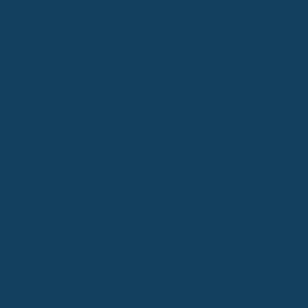
Die Absicherung deines Einkommens im Ernstfall
Die BU ist im Grunde dein persönlicher Schutzschirm für deine
Arbeitskraft. Sie sorgt dafür, dass du auch dann noch finanziell
über die Runden kommst, wenn du krankheits- oder unfallbedingt
deinen Beruf nicht mehr ausüben kannst. Die Höhe der Rente legst
du im Vertrag fest. Viele Experten empfehlen, mindestens 80
Prozent deines Nettoeinkommens abzusichern. So kannst du
deinen Lebensstandard halten und musst dir keine Sorgen
machen, ob die Miete bezahlt werden kann oder ob du dir noch
das Nötigste leisten kannst.
Die BU sichert also dein wichtigstes
Kapital ab: deine Fähigkeit, Geld zu verdienen.
Abgrenzung zur Arbeitsunfähigkeit
Das ist ein Punkt, der oft für Verwirrung sorgt. Arbeitsunfähigkeit
ist nicht gleich Berufsunfähigkeit. Wenn du krankgeschrieben bist,
weil du dir den Arm gebrochen hast oder eine starke Erkältung
hast, bist du arbeitsunfähig. Deine Krankenkasse zahlt dir dann für
eine bestimmte Zeit Krankengeld. Das ist aber meist deutlich
weniger als dein normales Gehalt und die Zahlung ist zeitlich
begrenzt. Berufsunfähigkeit hingegen bedeutet, dass du deinen