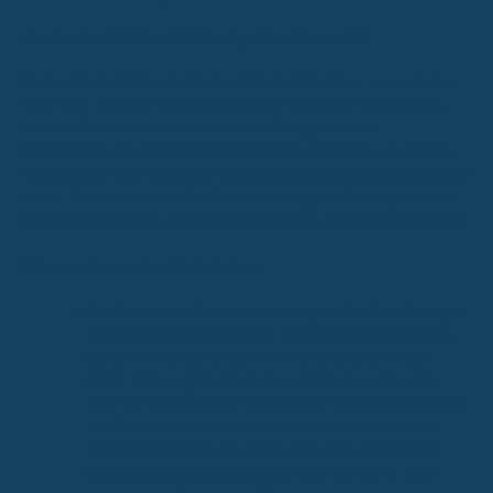
Warum die staatliche Absicherung oft nicht ausreicht
Du denkst vielleicht, der Staat kümmert sich schon, wenn du mal
nicht mehr arbeiten kannst. Das ist auch irgendwie verständlich,
aber die Realität sieht oft anders aus. Die gesetzliche
Absicherung, vor allem die Erwerbsminderungsrente, ist nämlich
nicht wirklich dafür gemacht, deinen bisherigen Lebensstandard zu
halten. Sie ist eher eine Art Grundsicherung, ein Auffangnetz, das
dich vor dem totalen Absturz bewahren soll, aber eben nicht mehr.
Schauen wir uns das mal genauer an:
Die Tücken der Erwerbsminderungsrente:
Das Wichtigste
zuerst: Wenn du nach dem 1. Januar 1961 geboren bist,
gibt es vom Staat bei Berufsunfähigkeit erstmal gar
nichts. Was es gibt, ist die Erwerbsminderungsrente.
Aber die ist an strenge Bedingungen geknüpft. Du musst
zum Beispiel nachweisen, dass du in den letzten fünf
Jahren mindestens drei Jahre lang in die gesetzliche
Rentenversicherung eingezahlt hast. Das ist für viele