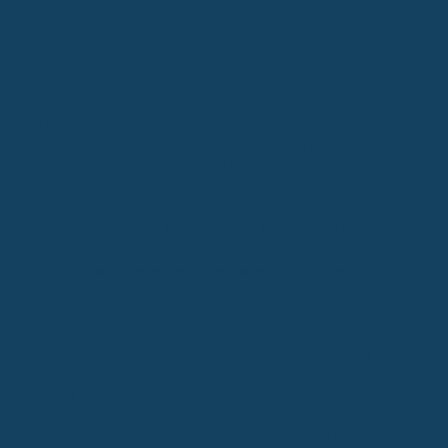
besser ist es für dich. Das hat mehrere Gründe, die sich wirklich
auszahlen können.
Geringere Beiträge durch frühes Handeln
Das ist wohl der offensichtlichste Vorteil. Stell dir vor, du bist jung
und gesund – die Versicherer sehen dich als geringeres Risiko.
Das bedeutet, dass die Beiträge, die du zahlen musst, deutlich
niedriger ausfallen. Warte nicht zu lange, denn mit jedem Jahr, das
vergeht, steigt nicht nur dein Alter, sondern potenziell auch das
Risiko für den Versicherer. Und höhere Risiken bedeuten meist
höhere Kosten für dich. Es ist wie beim Autokauf: Ein Neuwagen ist
günstiger als ein Gebrauchter mit vielen Kilometern auf dem
Tacho.
Früh abschließen heißt also bares Geld sparen.
Weniger Vorerkrankungen im jungen Alter
Das ist eng mit dem ersten Punkt verknüpft. Wenn du jung bist, ist
die Wahrscheinlichkeit, dass du bereits größere gesundheitliche
Probleme mit dir herumschleppst, meist geringer. Klar, Unfälle
passieren immer, aber chronische Krankheiten oder langwierige
Behandlungen sind in jungen Jahren oft noch kein Thema. Das