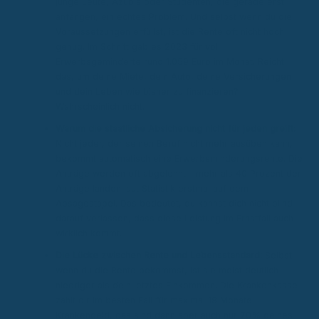
junge Leute, Azubis oder Studenten, die gerade erst
anfangen, ein echtes Problem. Und selbst wenn du die
Voraussetzungen erfüllst, ist die Rente oft nicht hoch
genug. Im Schnitt gab es 2023 für voll
Erwerbsgeminderte rund 1.059 Euro im Monat. Reicht
das, um deine Miete, dein Auto, deine Versicherungen
und dein Leben wie bisher zu finanzieren?
Wahrscheinlich nicht.
Warum die staatliche Absicherung nicht für jeden greift:
Nicht jeder, der seinen Beruf nicht mehr ausüben kann,
bekommt automatisch eine Erwerbsminderungsrente. Die
Anträge werden oft abgelehnt – mehr als 40 Prozent der
Anträge landen laut Statistik erstmal auf dem
Absagestapel. Das bedeutet, du kannst dich nicht blind
darauf verlassen, dass diese Leistung im Ernstfall auch
wirklich kommt.
Die Lücke zwischen Rente und Lebensstandard:
Selbst
wenn du die Rente bekommst, ist sie meist deutlich
niedriger als dein letztes Einkommen. Die Krankenkasse
zahlt dir im besten Fall für maximal 18 Monate
Krankengeld, das sind dann aber auch nur 70% deines