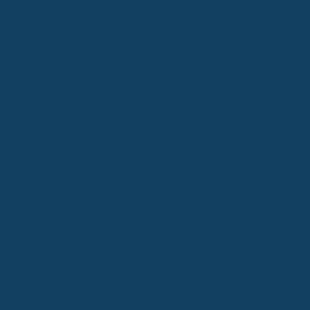
Schauen wir uns das mal genauer an:
Erstattung von Zahnersatz als Kernleistung:
Das ist oft der Punkt,
wo die Kosten richtig hoch werden können. Denk an Kronen,
Brücken oder Implantate. Eine gute Versicherung sollte hier einen
ordentlichen Teil der Kosten übernehmen. Manchmal wird das als
Prozentsatz angegeben, zum Beispiel 80% oder 90% der
Rechnung. Aber Achtung: Das ist oft der Betrag
nachdem
deine
gesetzliche Krankenkasse ihren Anteil geleistet hat. Prüfe also
genau, wie viel am Ende bei dir hängen bleibt.
Deckung von Kosten für hochwertigere Materialien und Inlays:
Die
gesetzliche Krankenkasse zahlt oft nur für Standardmaterialien.
Wenn du aber zum Beispiel eine zahnfarbene Füllung (Inlay) aus
Keramik oder eine hochwertigere Krone möchtest, kann das schne
ins Geld gehen. Eine starke Zahnzusatzversicherung sollte auch
solche Extras mit abdecken. Das kann sich richtig lohnen, denn di
Unterschiede in Haltbarkeit und Optik sind oft groß.
Bedeutung der prozentualen Erstattung im Verhältnis zum Beitrag:
Klar, je mehr die Versicherung zahlt, desto besser. Aber das hat
natürlich auch seinen Preis. Ein Tarif, der 100% der Kosten