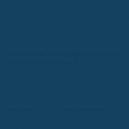
übernimmt, ist meistens deutlich teurer als einer, der 70% zahlt.
Hier musst du abwägen: Was ist dir die zusätzliche Sicherheit wer
Manchmal ist es klüger, einen etwas geringeren Erstattungssatz z
wählen und dafür weniger im Monat zu zahlen. Den Restbetrag
kannst du dann vielleicht aus den Ersparnissen bei den Beiträgen
stemmen. Es geht darum, ein gutes Gleichgewicht zwischen dem,
was du bekommst, und dem, was du dafür ausgibst, zu finden.
Kostenstruktur und Beitragsentwicklung von
Zahnzusatzversicherungen
Wenn du über eine Zahnzusatzversicherung nachdenkst, ist es wichti
zu verstehen, wie sich die Kosten zusammensetzen und wie sie sich
im Laufe der Zeit entwickeln können. Das ist kein Hexenwerk, aber e
gibt ein paar Dinge zu beachten.
Einfluss des Alters auf die Versicherungsbeiträge
Dein Alter bei Versicherungsbeginn ist ein entscheidender Faktor für
die Beitragshöhe. Ganz einfach gesagt: Jüngere Menschen haben