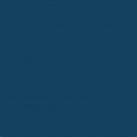
Bedeutung der Erstattung von Zahnersatz
Gerade beim Zahnersatz können die Kosten schnell in die Höhe
schnellen. Ein einzelnes Zahnimplantat kann leicht mehrere tausend
Euro kosten. Deshalb ist es so wichtig, dass deine
Zahnzusatzversicherung hier eine hohe Erstattung bietet. Achte darau
ob es Begrenzungen gibt, zum Beispiel wie viele Implantate, Kronen
oder Brücken pro Jahr übernommen werden.
Im Idealfall gibt es kei
solchen Begrenzungen, damit du auch bei größeren Behandlungen g
abgesichert bist.
Wenn du dir unsicher bist, welche Behandlungen au
dich zukommen könnten, ist es ratsam, einen Tarif zu wählen, der
möglichst breit aufgestellt ist und hohe Erstattungen für alle Arten vo
Zahnersatz bietet.
Die Bedeutung von Ehrlichkeit bei
Gesundheitsfragen
Wenn du eine Zahnzusatzversicherung abschließt, wirst du früher od
später mit Gesundheitsfragen konfrontiert. Diese Fragen sind dazu d
dem Versicherer ein Bild von deinem aktuellen und vergangenen