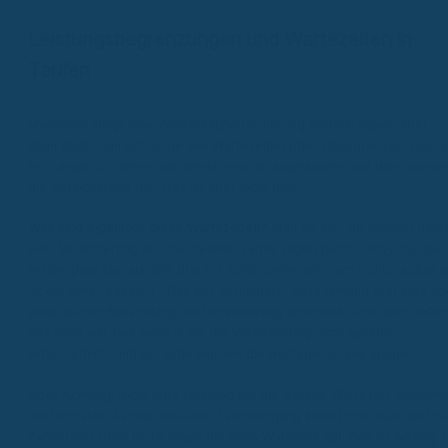
Leistungsbegrenzungen und Wartezeiten in
Tarifen
Manchmal klingt eine Zahnzusatzversicherung erstmal super, aber
dann stößt man auf Dinge wie Wartezeiten oder Obergrenzen. Das is
echt ärgerlich, wenn man denkt, man ist abgesichert und dann komm
die Versicherung mit "Das ist aber nicht drin".
Was sind eigentlich diese Wartezeiten?
Stell dir vor, du schließt heut
eine Versicherung ab. Die meisten Tarife sagen dann: "Okay, für die
ersten paar Monate (oft drei bis acht) zahlen wir noch nichts, außer 
ist ein Unfall passiert." Das soll verhindern, dass jemand erst kurz vo
einer teuren Behandlung die Versicherung abschließt und dann sofor
das Geld will. Das wäre ja für die Versicherung nicht gerade
wirtschaftlich, und am Ende würden die Beiträge für alle steigen.
Aber Achtung: Nicht jede Leistung hat die gleiche Wartezeit. Manchm
sind einfache Sachen wie eine Zahnreinigung sofort drin, während fü
Zahnersatz oder teure Inlays die volle Wartezeit gilt. Das ist wichtig 