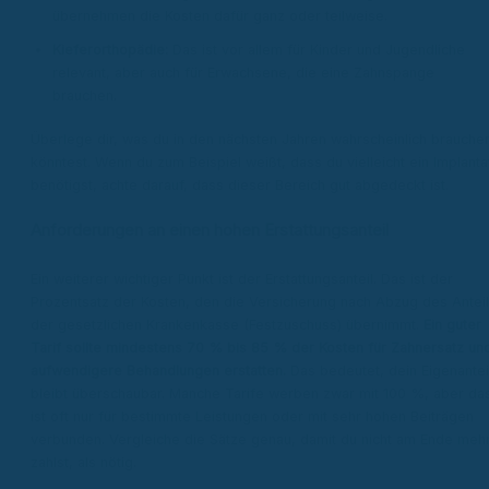
übernehmen die Kosten dafür ganz oder teilweise.
Kieferorthopädie:
Das ist vor allem für Kinder und Jugendliche
relevant, aber auch für Erwachsene, die eine Zahnspange
brauchen.
Überlege dir, was du in den nächsten Jahren wahrscheinlich brauche
könntest. Wenn du zum Beispiel weißt, dass du vielleicht ein Implanta
benötigst, achte darauf, dass dieser Bereich gut abgedeckt ist.
Anforderungen an einen hohen Erstattungsanteil
Ein weiterer wichtiger Punkt ist der Erstattungsanteil. Das ist der
Prozentsatz der Kosten, den die Versicherung nach Abzug des Antei
der gesetzlichen Krankenkasse (Festzuschuss) übernimmt.
Ein guter
Tarif sollte mindestens 70 % bis 85 % der Kosten für Zahnersatz un
aufwendigere Behandlungen erstatten.
Das bedeutet, dein Eigenantei
bleibt überschaubar. Manche Tarife werben zwar mit 100 %, aber da
ist oft nur für bestimmte Leistungen oder mit sehr hohen Beiträgen
verbunden. Vergleiche die Sätze genau, damit du nicht am Ende meh
zahlst, als nötig.