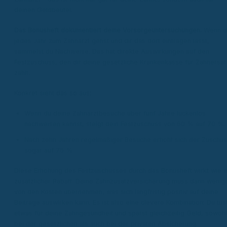
deinen Geldbeutel.
Das Bonusheft dokumentiert deine Vorsorgeuntersuchungen.
Wenn d
jedes Jahr zum Zahnarzt gehst und dir das dort eintragen lässt,
sammelst du Nachweise. Das hat direkte Auswirkungen auf den
Festzuschuss, den dir deine gesetzliche Krankenkasse für Zahnersat
zahlt.
Konkret sieht das so aus:
Wenn du deine Zahnarztbesuche über fünf Jahre lückenlos
nachweisen kannst, steigt dein Festzuschuss von 60 % auf 70 %.
Nach zehn Jahren regelmäßiger Besuche erhöht sich der Zuschu
sogar auf 75 %.
Diese Erhöhung des Festzuschusses durch das Bonusheft wirkt wie e
zusätzlicher Rabatt. Deine Zahnzusatzversicherung muss dann wenig
von den Kosten übernehmen, was sich langfristig positiv auf deine
Beiträge auswirken kann. Es ist also eine clevere Kombination: Du tus
etwas für deine Zahngesundheit und sparst gleichzeitig Geld, sowohl
bei der gesetzlichen als auch bei der privaten Absicherung.