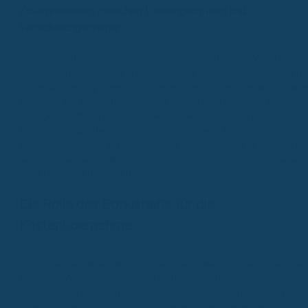
Zusammenhang zwischen Leistungsumfang und
Versicherungsprämie
Das ist eine ganz klare Sache: Je mehr Leistungen eine Versicherung
abdeckt und je höher die Erstattungssätze sind, desto teurer wird de
monatliche Beitrag. Wenn du also einen Tarif suchst, der wirklich alle
abdeckt – von der einfachen Zahnreinigung über hochwertige
Füllungen bis hin zu teurem Zahnersatz wie Implantaten mit
Knochenaufbau – dann musst du damit rechnen, dass die Prämie
entsprechend höher ausfällt. Überlege dir gut, welche Leistungen dir
persönlich am wichtigsten sind, um nicht unnötig für Dinge zu zahlen,
die du vielleicht gar nicht benötigst.
Die Rolle des Bonushefts für die
Kostenübernahme
Dein Bonusheft ist ein wichtiges Werkzeug, wenn es darum geht, die
Kosten für Zahnbehandlungen im Griff zu behalten, auch wenn du ein
Zahnzusatzversicherung hast. Stell dir vor, du gehst regelmäßig zum
Zahnarzt – das ist nicht nur gut für deine Zähne, sondern auch für