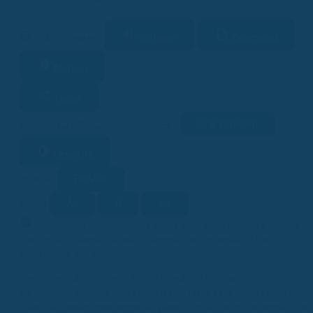
Vorlesen
Download
16 Min. Lesezeit
Merken
Teilen
Link kopieren
Facebook
Twitter
LinkedIn
WhatsApp
Lesehilfe
Ein/Aus
Kontrast
A-
A
A+
Schrift
KI
KI-generiert
Dieser Beitrag wurde ganz oder teilweise mithilfe
künstlicher Intelligenz erstellt (Kennzeichnung gemäß EU-KI-
Verordnung, Art. 50).
Stell dir vor, du sitzt beim Zahnarzt und plötzlich heißt es: Eine Krone,
ein Implantat oder vielleicht ein Inlay ist fällig. Zack – und schon könn
mehrere hundert oder sogar tausende Euro auf dich zukommen. Die