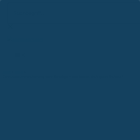
Suchbegriff...
Zum
Inhalt
springen
Start
Blog
Zahnzusatzversicherung faire Beiträge – was kostet dich guter Schutz?
Versicherungsblog
Zahnzusatzversicherung faire
Beiträge – was kostet dich