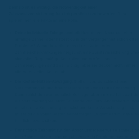
Deshalb ist es wichtig, die Notwendigkeit einer
Zahnzusatzversicherung für dich persönlich zu bewerten.
Dabei
spielen mehrere Faktoren eine Rolle:
Deine individuelle Zahngesundheit:
Hast du von Natur aus eher
anfällige Zähne, oder hattest du in der Vergangenheit schon öfter
Probleme? Wenn du weißt, dass du zu Karies oder
Zahnfleischerkrankungen neigst, ist eine Zusatzversicherung ums
sinnvoller. Regelmäßige Kontrollen und professionelle
Zahnreinigungen sind zwar wichtig, aber sie decken nicht immer
alle potenziellen Kosten ab.
Die Kosten-Nutzen-Abwägung:
Stell dir vor, du schließt eine
Versicherung ab und brauchst jahrelang keine teure Behandlung.
Dann zahlst du zwar monatlich Beiträge, aber im Ernstfall spart dir
die Versicherung vielleicht Tausende von Euro. Andersherum: We
du jetzt eine Behandlung brauchst und keine Versicherung hast,
musst du die vollen Kosten selbst tragen. Es geht darum, das Risi
für dich abzuschätzen.
Der richtige Zeitpunkt für den Abschluss:
Idealerweise schließt du
eine Zahnzusatzversicherung ab,
bevor
du Probleme hast oder