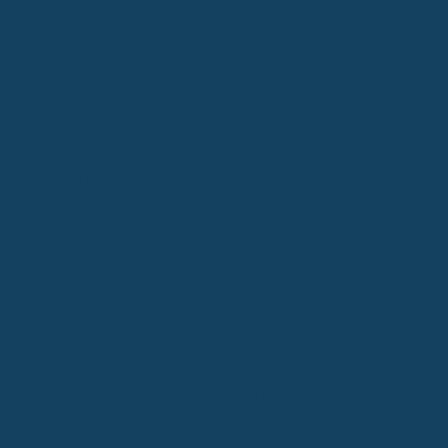
künstlicher Intelligenz erstellt (Kennzeichnung gemäß
as, wenn Zähne repariert werden müssen oder eine
 nur einen Teil. Eine Zahnzusatzversicherung für
am besten abschneiden, wenn es um den Schutz deines
 die gesetzliche Krankenkasse oft nur einen Teil der
satz übernimmt.
ahme für viele Behandlungen und haben keine
ine Zahnfehlstellung vermutet wird, um spätere