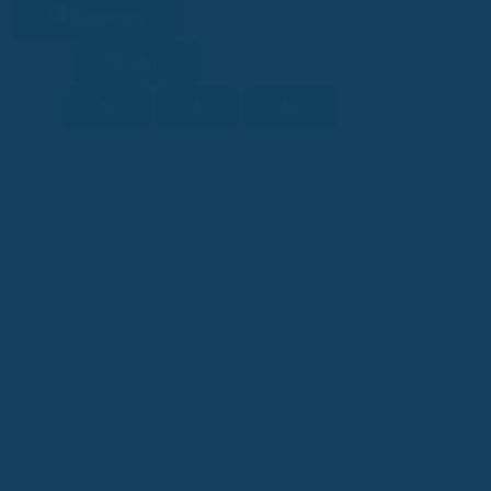
Lesehilfe
Ein/Aus
Kontrast
A-
A
A+
Schrift
KI-generiert
Dieser Beitrag wurde ganz oder teilweise mithilfe 
KI
EU-KI-Verordnung, Art. 50).
Wenn dein Kind ein strahlendes Lächeln hat, ist das toll. Aber w
Zahnspange fällig wird? Die gesetzliche Krankenkasse zahlt da oft
Kinder kann da echt helfen. Wir schauen uns an, welche Tarife 
Nachwuchses geht.
Schlüsselerkenntnisse
Eine Zahnzusatzversicherung für Kinder ist wichtig, weil
Kosten für Behandlungen wie Zahnspangen oder Zahner
Testsieger-Tarife bieten oft eine 100%ige Kostenübern
Wartezeiten, was sofortigen Schutz bedeutet.
Der frühe Abschluss ist entscheidend, besonders wenn e