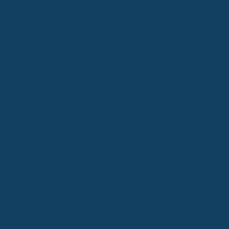
 Abschluss; achte auf Tarife, die hier hohe Summen
Sorglos, erfordern, dass auch ein Erwachsener
nd überhaupt wichtig ist, lass es mich dir erklären.
Seltenheit, statistisch gesehen braucht jedes zweite
nnen richtig ins Geld gehen, manchmal bis zu 7.000
ur bei stärkeren Fehlstellungen, den sogenannten
en Fällen, KIG 1 oder 2, bleibst du auf den Kosten
d übernimmt auch die Kosten für die
cht abdeckt. Dazu gehören zum Beispiel spezielle
dlungen kann es teuer werden: