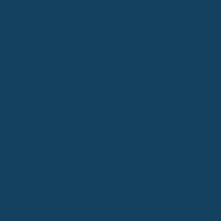
Leistungsausschlüsse zu vermeiden.
Kosten für Kieferorthopädie sind ein Hauptgrund für den
abdecken, auch bei leichten Fehlstellungen.
Manche Top-Tarife, wie der Testsieger Concordia Zahn 
mitversichert wird, wenn das Kind unter 15 ist.
Bedeutung einer Zahnzusatzversicherung für Kinder
Wenn du dich fragst, warum eine Zahnzusatzversicherung für dein Ki
Stell dir vor, dein Kind braucht eine Zahnspange. Das ist ja keine 
Kind in Deutschland irgendwann eine. Und diese Behandlungen kö
Euro. Die gesetzliche Krankenkasse springt zwar ein, aber eben n
kieferorthopädischen Indikationsgruppen (KIG) 3 bis 5. Bei leichter
sitzen. Eine gute Zahnzusatzversicherung schließt diese Lücke un
"Regelversorgung" oder zusätzliche Leistungen, die die Kasse ni
Brackets, unsichtbare Schienen oder auch die Nachsorge.
Aber es geht nicht nur um Zahnspangen. Auch bei anderen Behan