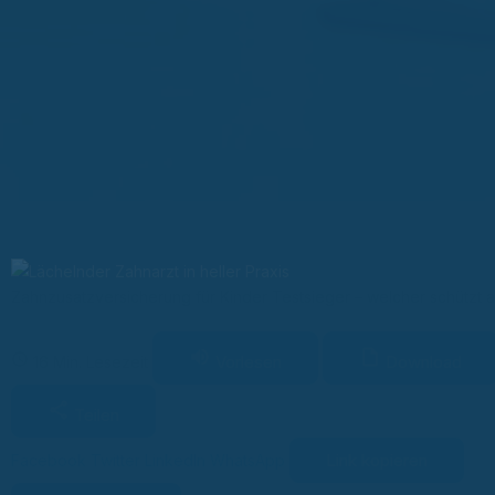
Zahnzusatzversicherung für Kinder Testsieger – welcher schützt 
Vorlesen
Download
16 Min. Lesezeit
Teilen
Link kopieren
Facebook
Twitter
LinkedIn
WhatsApp