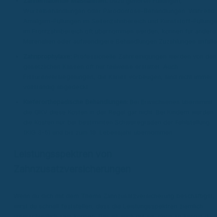
Zahnerhaltende Maßnahmen:
Dazu gehören Füllungen,
Wurzelbehandlungen oder Parodontose-Behandlungen. Während
Amalgam-Füllungen im Seitenzahnbereich und Kunststoff-Füllung
im Frontzahnbereich oft übernommen werden, können für andere
Materialien oder aufwendigere Behandlungen Zuzahlungen anfalle
Zahnprophylaxe:
Professionelle Zahnreinigungen werden von den
gesetzlichen Kassen oft nur teilweise erstattet. Auch
Fissurenversiegelungen, die Karies vorbeugen, sind nicht immer
vollständig abgedeckt.
Kieferorthopädische Behandlungen:
Bei Erwachsenen übernimmt
die GKV diese Kosten in der Regel gar nicht. Bei Kindern werden
die Kosten nur bei bestimmten Schweregraden der Fehlstellung
(KIG 3-5) und bis zum 18. Lebensjahr übernommen.
Leistungsspektren von
Zahnzusatzversicherungen
Wenn du dich mit dem Thema Zahnzusatzversicherung beschäftigst,
wirst du schnell feststellen, dass die Leistungsspektren ziemlich
unterschiedlich sein können. Das ist auch gut so, denn so kannst du d