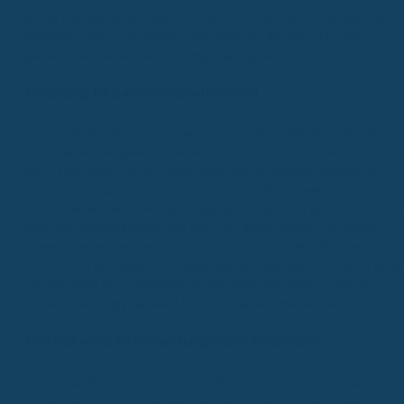
genau das aussuchen, was du brauchst. Grundsätzlich decken diese
Versicherungen verschiedene Bereiche ab, die über die reine
gesetzliche Krankenversicherung hinausgehen.
Erstattung für Zahnersatzmaßnahmen
Das ist oft der Hauptgrund, warum Leute eine Zahnzusatzversicheru
abschließen. Die gesetzliche Kasse zahlt ja nur einen Festzuschuss f
den Zahnersatz, und der deckt meist nur die Basisversorgung ab.
Alles, was darüber hinausgeht – zum Beispiel hochwertigere
Materialien wie Keramik oder Implantate – musst du selbst zahlen. Ei
gute Zahnzusatzversicherung kann hier einen großen Teil deiner
Kosten übernehmen. Je nach Tarif sind das dann 80, 90 oder sogar
100 Prozent der Kosten, abzüglich dessen, was die GKV schon gezah
hat. Das kann bei aufwendigeren Behandlungen schnell mehrere
hundert oder sogar tausend Euro ausmachen, die du sparst.
Umfang von Zahnbehandlungen und Prophylaxe
Aber es geht nicht nur um Zahnersatz. Viele Tarife decken auch Kost
für normale Zahnbehandlungen ab. Dazu gehören zum Beispiel: