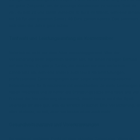
ein guter Zeitpunkt, um dir günstige Konditionen zu sichern. Stell dir
vor, du bist 20 und zahlst vielleicht 15 Euro im Monat, während jeman
mit 50 für den gleichen Schutz 40 Euro zahlen könnte. Das summiert
sich über die Jahre ganz schön.
Tarifwahl und Leistungsumfang als Kostentreiber
Natürlich ist nicht nur dein Alter ausschlaggebend. Was die
Versicherung denn eigentlich leisten soll, hat einen riesigen Einfluss
auf den Preis. Es gibt ja Tarife, die decken nur den einfachen
Zahnersatz ab, während andere auch teure Keramikfüllungen,
professionelle Zahnreinigungen oder sogar kieferorthopädische
Behandlungen für Erwachsene mit einschließen. Je mehr Leistungen 
haben möchtest und je höher die Erstattungssätze sind (also wie viel
Prozent die Versicherung übernimmt), desto teurer wird der Spaß.
Überlege dir also gut, was du wirklich brauchst. Eine Versicherung, d
alles abdeckt, ist toll, aber sie kostet eben auch mehr.
Gesundheitszustand und Vorerkrankungen
Ein weiterer wichtiger Punkt ist dein aktueller Zahnstatus. Wenn du