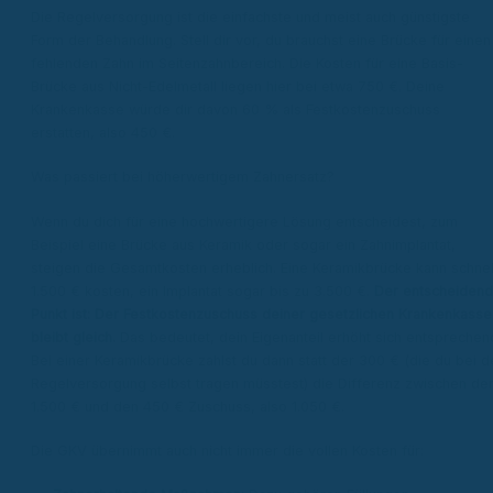
Die Regelversorgung ist die einfachste und meist auch günstigste
Form der Behandlung. Stell dir vor, du brauchst eine Brücke für einen
fehlenden Zahn im Seitenzahnbereich. Die Kosten für eine Basis-
Brücke aus Nicht-Edelmetall liegen hier bei etwa 750 €. Deine
Krankenkasse würde dir davon 60 % als Festkostenzuschuss
erstatten, also 450 €.
Was passiert bei höherwertigem Zahnersatz?
Wenn du dich für eine hochwertigere Lösung entscheidest, zum
Beispiel eine Brücke aus Keramik oder sogar ein Zahnimplantat,
steigen die Gesamtkosten erheblich. Eine Keramikbrücke kann schnel
1.500 € kosten, ein Implantat sogar bis zu 3.500 €.
Der entscheiden
Punkt ist: Der Festkostenzuschuss deiner gesetzlichen Krankenkasse
bleibt gleich.
Das bedeutet, dein Eigenanteil erhöht sich entsprechen
Bei einer Keramikbrücke zahlst du dann statt der 300 € (die du bei d
Regelversorgung selbst tragen müsstest) die Differenz zwischen de
1.500 € und den 450 € Zuschuss, also 1.050 €.
Die GKV übernimmt auch nicht immer die vollen Kosten für: