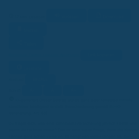
Vorlesen
Download
17 Min. Lesezeit
Merken
Teilen
Link kopieren
Facebook
Twitter
LinkedIn
WhatsApp
Lesehilfe
Ein/Aus
Kontrast
A-
A
A+
Schrift
KI
KI-generiert
Dieser Beitrag wurde ganz oder teilweise mithilfe
künstlicher Intelligenz erstellt (Kennzeichnung gemäß EU-KI-
Verordnung, Art. 50).
Du fragst dich, was eine Zahnzusatzversicherung jährlich kostet und
womit du rechnen musst? Das ist eine super Frage, denn die Kosten
können ganz schön variieren. Es hängt von vielen Dingen ab, zum