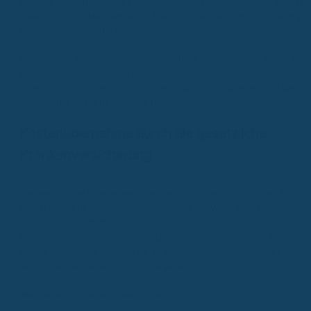
sich die GKV oft nur begrenzt. Mit einer Zusatzversicherung kannst d
diese wichtigen Maßnahmen in Anspruch nehmen, ohne dir ständig
Sorgen um die Kosten machen zu müssen.
Kurz gesagt: Eine Zahnzusatzversicherung ist sinnvoll, um deine Zäh
gesund zu halten und dich vor unerwarteten, hohen Ausgaben beim
Zahnarzt zu schützen. Sie gibt dir einfach mehr Sicherheit und die
Freiheit, die beste Behandlung für deine Zähne zu wählen.
Kostenübernahme durch die gesetzliche
Krankenversicherung
Die gesetzliche Krankenversicherung (GKV) deckt die Kosten für
zahnärztliche Behandlungen nur teilweise ab. Wenn du Zahnersatz
benötigst, erhältst du von deiner Krankenkasse einen sogenannten
Festkostenzuschuss. Dieser Zuschuss richtet sich nach der Pflege
deines Bonushefts und beträgt in der Regel 60 %, 70 % oder 75 %
der Kosten für die sogenannte Regelversorgung.
Was genau ist die Regelversorgung?