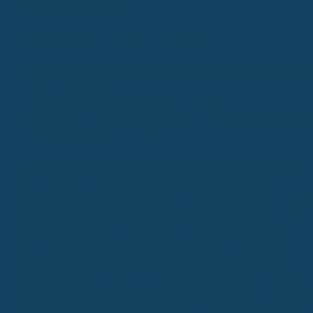
die volle Leistung erwartet.
Diese Staffeln sind meistens so aufgebaut:
Im ersten Versicherungsjahr gibt es eine bestimmte Obergrenze
für die Erstattung.
Im zweiten Jahr steigt diese Grenze dann an.
Das geht so weiter, bis die volle Leistung ohne Begrenzung greift
oft nach drei oder vier Jahren.
Wichtig ist, dass diese Staffelung in der Regel nicht für Unfälle gilt.
Wenn du dir also beim Sport die Zähne abbrichst, greift die
Zahnstaffel meistens nicht. Auch für reine Zahnbehandlungen, wie z
Beispiel eine professionelle Zahnreinigung, kann es sein, dass die
Staffelung nicht zutrifft, das hängt aber vom jeweiligen Tarif ab.
Wenn du über einen Wechsel deiner Zahnzusatzversicherung
nachdenkst, gibt es oft eine Erleichterung: Für Wechsler kann die
Zahnstaffel verkürzt sein. Das bedeutet, die Begrenzungen in den
ersten Jahren entfallen, wenn du nachweisen kannst, dass du vorher
mindestens drei Jahre lang eine ähnliche Versicherung hattest. Das is