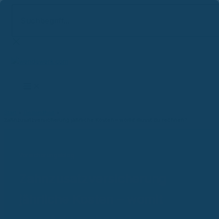
Suchbegriff...
Zum
Inhalt
springen
Start
Gesundheit
Zahnzusatzversicherung jährliche Kosten – womit musst du rechnen?
Versicherungsblog
Zahnzusatzversicherung
jährliche Kosten – womit