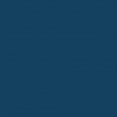
dass Versicherer davon ausgehen, dass jüngere Leute seltener kran
sind und weniger Behandlungen brauchen. Aber keine Sorge, es gibt
auch für ältere Semester noch gute Optionen.
Die Beiträge werden oft in verschiedenen Altersgruppen gestaffelt.
Das heißt, wenn du zum Beispiel zwischen 21 und 25 bist, zahlst du
einen bestimmten Betrag. Bist du dann zwischen 26 und 30, kann sic
der Beitrag ändern. Das ist eine gängige Praxis, um das Risiko besse
zu verteilen.
Es gibt auch Unterschiede, je nachdem, welchen Tarif du wählst. Ein
einfacher Tarif, der vielleicht nur das Nötigste abdeckt, ist günstiger
als ein Premium-Tarif, der dir mehr Leistungen bietet, zum Beispiel f
hochwertigen Zahnersatz oder kieferorthopädische Behandlungen. D
musst also abwägen, was dir wichtig ist und wie viel du bereit bist,
dafür auszugeben.
Hier mal ein paar Beispiele, wie sich die Beiträge je nach Alter und
Tarif unterscheiden können:
Junge Leute (z.B. 21-25 Jahre):
Hier sind die Beiträge oft am
niedrigsten, vielleicht um die 18-20 Euro im Monat, je nach