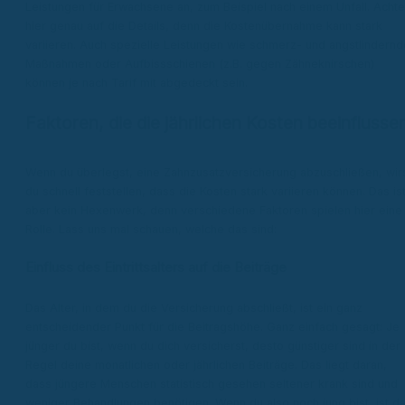
Leistungen für Erwachsene an, zum Beispiel nach einem Unfall. Achte
hier genau auf die Details, denn die Kostenübernahme kann stark
variieren. Auch spezielle Leistungen wie schmerz- und angstlindernd
Maßnahmen oder Aufbissschienen (z.B. gegen Zähneknirschen)
können je nach Tarif mit abgedeckt sein.
Faktoren, die die jährlichen Kosten beeinflusse
Wenn du überlegst, eine Zahnzusatzversicherung abzuschließen, wir
du schnell feststellen, dass die Kosten stark variieren können. Das is
aber kein Hexenwerk, denn verschiedene Faktoren spielen hier eine
Rolle. Lass uns mal schauen, welche das sind:
Einfluss des Eintrittsalters auf die Beiträge
Das Alter, in dem du die Versicherung abschließt, ist ein ganz
entscheidender Punkt für die Beitragshöhe. Ganz einfach gesagt: Je
jünger du bist, wenn du dich versicherst, desto günstiger sind in der
Regel deine monatlichen oder jährlichen Beiträge. Das liegt daran,
dass jüngere Menschen statistisch gesehen seltener krank sind und
weniger Behandlungen benötigen. Wenn du also noch jung bist, ist d