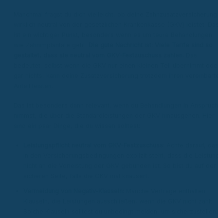
Manchmal fragst du dich vielleicht, ob deine Zahnzusatzversicherung
wirklich neutral von der gesetzlichen Krankenkasse (GKV) leistet. Da
ist ein wichtiger Punkt, besonders wenn es um teure Behandlungen
wie Zahnimplantate geht.
Die gute Nachricht ist: Viele Tarife sind so
gestaltet, dass sie neutral vom GKV-Festzuschuss zahlen.
Das
bedeutet, selbst wenn die GKV nur einen kleinen Teil übernimmt ode
gar nichts, kann deine Zusatzversicherung trotzdem ihren vereinbart
Anteil leisten.
Das ist besonders dann relevant, wenn du Behandlungen in Anspruch
nimmst, die über die Standardleistungen der GKV hinausgehen. Hier
sind ein paar Dinge, die du wissen solltest:
Leistungspflicht neutral vom GKV-Festzuschuss:
Achte darauf, da
in den Versicherungsbedingungen explizit steht, dass die Leistun
nicht an die Vorleistung der GKV gebunden ist. So bist du auf der
sicheren Seite, falls die GKV mal knausert.
Vermeidung von Negativ-Klauseln:
Manche Verträge enthalten
Klauseln, die Leistungen ausschließen, wenn die GKV nicht zahlt.
Solche Klauseln solltest du unbedingt meiden, um sicherzustellen,