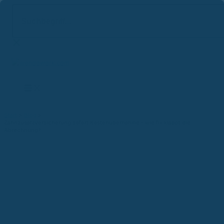
Suchbegriff...
Zum
Inhalt
springen
Start
Blog
Zahnzusatzversicherung sofort Kostenübernahme – wie fix klappt die
Abrechnung?
Versicherungsblog
Zahnzusatzversicherung
sofort Kostenübernahme – wie