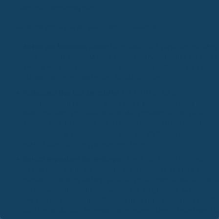
medizinisch notwendig wird.
Allerdings gibt es da ein paar Dinge zu beachten:
Anzahl der fehlenden Zähne:
Nicht jeder Tarif versichert beliebig
viele fehlende Zähne. Manche Gesellschaften erlauben bis zu drei
andere vielleicht vier oder fünf. Wenn dir mehr fehlen, wird es
schwieriger, einen passenden Schutz zu finden.
Risikozuschläge und Zahnstaffel:
Oft zahlst du für die
Mitversicherung fehlender Zähne einen kleinen Aufschlag.
Manchmal kann sich dadurch auch die sogenannte Zahnstaffel
ändern, also die Summe, die du in den ersten Jahren erstattet
bekommst. Das kann bedeuten, dass die Staffelung niedriger
ausfällt oder sich die Wartezeit verlängert.
Bereits angeratene Behandlungen:
Wenn der Zahnarzt dir schon
gesagt hat, dass du ein Implantat brauchst, oder es sogar schon
geplant ist, wird es knifflig. Viele Versicherungen schließen solch
bereits angeratenen Behandlungen aus. Es gibt aber Ausnahmen,
wie zum Beispiel bei der ERGO mit dem Tarif "Zahnersatz Sofort"
Dort kannst du auch fehlende Zähne mitversichern, selbst wenn d