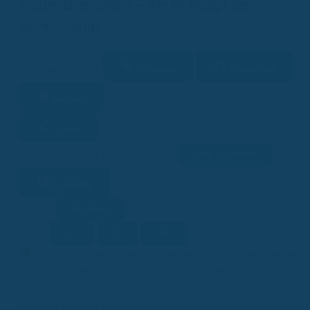
Kostenübernahme – wie fix klappt die
Abrechnung?
Vorlesen
Download
15 Min. Lesezeit
Merken
Teilen
Link kopieren
Facebook
Twitter
LinkedIn
WhatsApp
Lesehilfe
Ein/Aus
Kontrast
A-
A
A+
Schrift
KI
KI-generiert
Dieser Beitrag wurde ganz oder teilweise mithilfe
künstlicher Intelligenz erstellt (Kennzeichnung gemäß EU-KI-
Verordnung, Art. 50).
Du fragst dich, wie schnell du mit einer Zahnzusatzversicherung Kost