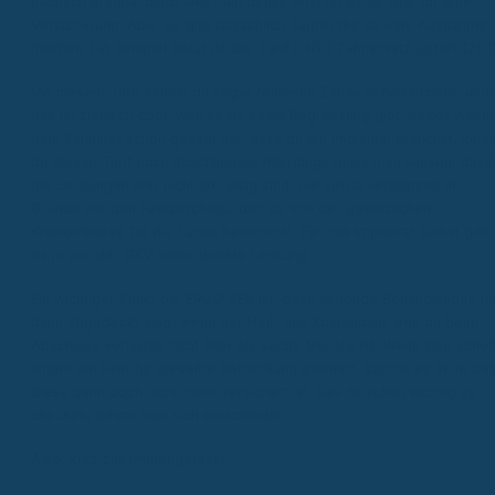
natürlich erstmal blöd, weil man denkt, jetzt ist es zu spät für eine
Versicherung. Aber es gibt tatsächlich Tarife, die da eine Ausnahme
machen. Ein Beispiel dafür ist der Tarif ERGO Zahnersatz Sofort (ZEK)
Mit diesem Tarif kannst du sogar fehlende Zähne mitversichern, und
das ist ziemlich cool, weil es da keine Begrenzung gibt. Selbst wenn
dein Zahnarzt schon gesagt hat, dass du ein Implantat brauchst, kann
du diesen Tarif noch abschließen. Allerdings muss man wissen, dass
die Leistungen hier nicht so riesig sind. Die ERGO verdoppelt im
Grunde nur den Festzuschuss, den du von der gesetzlichen
Krankenkasse für die Lücke bekommst. Für das Implantat selbst gibt
es ja von der GKV keine direkte Leistung.
Ein wichtiger Punkt bei ERGO ZEK ist, dass laufende Behandlungen nu
dann abgedeckt sind, wenn der Heil- und Kostenplan, den du beim
Abschluss vorlegst, nicht älter als sechs Monate ist. Wenn also scho
länger ein Plan für dieselbe Behandlung existiert, könnte es sein, da
diese dann doch nicht mehr versichert ist. Das ist schon wichtig zu
checken, bevor man sich entscheidet.
Also, kurz zusammengefasst: