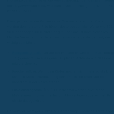
Implantate zahlt. Schau dir die Vertragsbedingungen genau an. Stehe
dort
Implantate
und alles, was damit zusammenhängt, explizit drin? D
ist das A und O.
Dann geht es um die Prozentsätze. Wie viel Prozent der Kosten
werden denn erstattet? Je höher, desto besser, klar. Werte wie 80%
90% oder sogar 100% sind hier gut. Aber das ist noch nicht alles.
Manche Versicherungen listen auch zusätzliche Leistungen auf, die
wichtig sein können:
Röntgendiagnostik
:
Gerade bei Implantaten wird oft ein 3D-Röntg
(CT) gemacht, um alles genau zu planen. Achte darauf, dass das
mitversichert ist.
Knochenaufbau:
Wenn dein Kieferknochen nicht mehr so stark ist,
kann ein Knochenaufbau nötig sein. Das ist oft teuer und sollte
unbedingt in der Police stehen.
Funktionsdiagnostik (FAL/FT):
Manchmal werden auch diese
Maßnahmen im Zusammenhang mit Implantaten abgerechnet. Prüf
ob sie dazugehören.
Ein weiterer wichtiger Punkt sind Begrenzungen. Manche Tarife sage