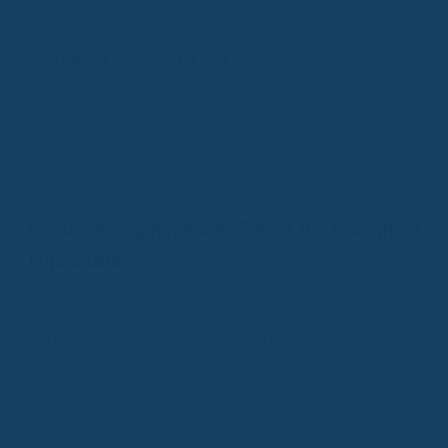
dass deine Versicherung auch dann greift, wenn die gesetzliche
Absicherung fehlt.
Erstattung für Implantate ohne GKV-Vorleistung:
Das ist der
Kernpunkt. Wenn du ein Implantat brauchst und die GKV nur einen
geringen Festzuschuss gewährt, sollte deine Zusatzversicherung
trotzdem den vereinbarten Prozentsatz der Gesamtkosten
übernehmen. Das ist der eigentliche Vorteil einer guten
Zusatzversicherung – sie schließt die Lücke, die die GKV
hinterlässt.
Versicherung fehlender Zähne für zukünftige
Implantate
Manchmal ist es ja so, dass man schon weiß, dass einem Zähne fehl
und man plant, diese irgendwann durch Implantate ersetzen zu lassen
Die Frage ist dann: Kann man das überhaupt versichern? Ja, das geht
tatsächlich. Es gibt Tarife, die erlauben es dir, fehlende Zähne
mitzuversichern, auch wenn du schon weißt, dass du sie ersetzen
lassen möchtest. Das ist super praktisch, denn so bist du auf der
sicheren Seite, falls du dich doch früher entscheidest oder es