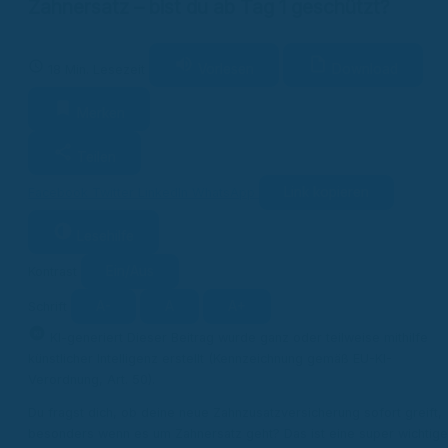
Zahnersatz – bist du ab Tag 1 geschützt?
Vorlesen
Download
18 Min. Lesezeit
Merken
Teilen
Link kopieren
Facebook
Twitter
LinkedIn
WhatsApp
Lesehilfe
Ein/Aus
Kontrast
A-
A
A+
Schrift
KI
KI-generiert
Dieser Beitrag wurde ganz oder teilweise mithilfe
künstlicher Intelligenz erstellt (Kennzeichnung gemäß EU-KI-
Verordnung, Art. 50).
Du fragst dich, ob deine neue Zahnzusatzversicherung sofort greift,
besonders wenn es um Zahnersatz geht? Das ist eine super wichtige