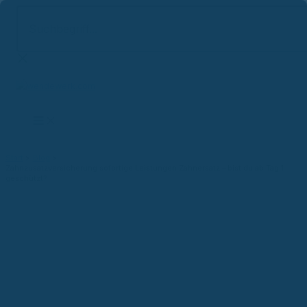
Suchbegriff...
Zum
Inhalt
springen
Start
Blog
Zahnzusatzversicherung sofortige Leistungen Zahnersatz – bist du ab Tag 1
geschützt?
Versicherungsblog
Zahnzusatzversicherung
sofortige Leistungen