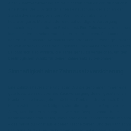
einer Zusatzversicherung am deutlichsten. Stell dir vor, du brauchst
eine Krone. Die GKV gibt dir einen Festzuschuss, der sich an der
Standardversorgung orientiert. Wenn du dich aber für ein
hochwertigeres Material oder eine aufwendigere Versorgung
entscheidest, zahlst du den Rest selbst. Eine Zahnzusatzversicherun
kann hier den entscheidenden Unterschied machen. Sie kann die
Kosten für Implantate, Keramikkronen oder auch aufwendige Brücken
so weit abdecken, dass dein Eigenanteil minimal ist oder ganz wegfäll
Es lohnt sich also wirklich, die Tarife genau zu vergleichen, um den
bestmöglichen Schutz für deinen Zahnersatz zu bekommen.
Sinnhaftigkeit einer Zahnzusatzversicherung
Eine Zahnzusatzversicherung ist im Grunde genommen immer eine
gute Idee, wenn du über die Basisversorgung deiner gesetzlichen
Krankenkasse hinausgehen möchtest. Denk mal drüber nach: Die
Kasse zahlt ja nur das Nötigste, also die sogenannte Regelversorgun
Alles, was darüber hinausgeht – wie zum Beispiel zahnfarbene
Keramikkronen statt Metall, Inlays oder eben Zahnersatz wie Implanta
– das musst du sonst aus eigener Tasche zahlen. Und das kann schne
richtig ins Geld gehen, da kommen schnell mal ein paar tausend Euro