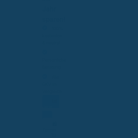
Jahr
sparen!
100%
kostenlos
& neutral
Persönliche
Beratung
Alle
GKV im
Vergleich
Jetzt
vergleichen
Termin
planen