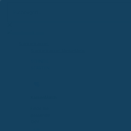
Suchbegriff...
Zum
Inhalt
springen
Krankenkassen
Krankenkassen Mega-Menü
SCHNELL
STARTEN
KassenMatch
Finde die
passende
GKV