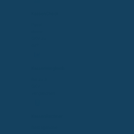
KassenCheck
Passt
deine
GKV zu
dir?
KassenVergleich
Bis zu 3
GKV
vergleichen
KassenRechner
Beitragshöhe