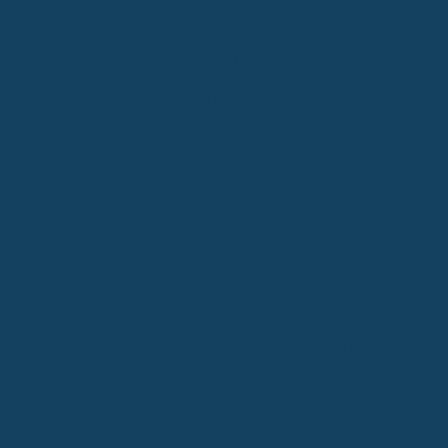
Zahnprophylaxe:
Wie wird die professionelle
Zahnreinigung gehandhabt?
Wartezeiten und Leistungsgrenzen:
Gibt es eine
Wartezeit, bis die Versicherung zahlt, und gibt es
Obergrenzen für die Leistungen in den ersten Jahren?
Indem du diese Punkte vergleichst, kannst du einen Tarif finden,
der gut zu deinen Bedürfnissen passt und ein gutes Preis-
Leistungs-Verhältnis bietet. Es geht darum, den Schutz zu finden,
der dich am besten absichert, ohne dass du zu viel zahlst.
Empfehlenswerte Tarife im Test: Spitzenreiter und Preistipps
Wenn du auf der Suche nach einer guten Zahnzusatzversicherung
bist, dann schaust du dir am besten mal die Tarife an, die in Tests
gut abgeschnitten haben. Wir haben uns da mal umgesehen und
ein paar Favoriten herausgefiltert, die sowohl bei den Leistungen
als auch beim Preis überzeugen.
Die Spitzenreiter im Test: