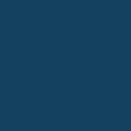
einem Unfall oder einer Krankheit notwendig ist. Hier gibt
es eine Obergrenze von 5.000 Euro pro Fall.
Schmerzausschaltung:
Kosten für Lachgas, Vollnarkose
oder Hypnose werden zu 90 Prozent übernommen,
wenn sie im Zusammenhang mit einer versicherten
Behandlung anfallen.
Ein Punkt, den du wissen solltest, ist die sogenannte Zahnstaffel.
Das bedeutet, dass in den ersten Jahren Erstattungsgrenzen
gelten, damit der Versicherer das Risiko besser einschätzen kann.
Bei BavariaDirekt sieht das so aus:
Bis zu 1.000 Euro im ersten Versicherungsjahr.
Bis zu 3.000 Euro innerhalb der ersten zwei Jahre.
Bis zu 6.000 Euro innerhalb der ersten drei Jahre.
Nach diesen ersten drei Jahren gibt es dann keine solchen
Grenzen mehr. Ein kleiner Nachteil könnte sein, dass die
Einreichung von Rechnungen nicht online möglich ist, sondern nur
per Post oder Telefon erfolgen kann. Aber insgesamt ist der