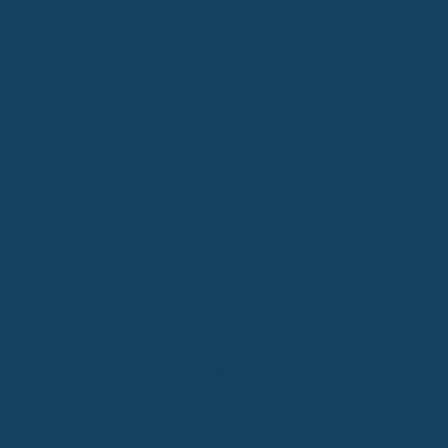
Behandlung gilt.
Vergleich von Tarifen: Kriterien für eine fundierte Entscheidung
Wenn du dich für eine Zahnzusatzversicherung entscheidest, ist es
wichtig, die verschiedenen Tarife genau unter die Lupe zu
nehmen. Es gibt ja nicht nur einen Anbieter, sondern eine ganze
Menge, und die Leistungen können sich ganz schön unterscheiden.
Um eine fundierte Entscheidung zu treffen, solltest du dir ein paar
Dinge genau anschauen.
Zuerst einmal ist da die Frage, wie viel die Versicherung für
Zahnersatz zahlt. Das ist oft der größte Posten, wenn mal was
Größeres am Zahn gemacht werden muss. Denk an Kronen,
Brücken oder auch Implantate. Manche Tarife zahlen da 90
Prozent, andere 100 Prozent, und wieder andere haben vielleicht
Obergrenzen für die ersten Jahre.
Es lohnt sich, genau zu prüfen,
wie hoch die Erstattung für hochwertigen Zahnersatz ist, der ja oft
teurer ist als die Standardversorgung.
Dann sind da noch die kleineren, aber nicht unwichtigen Dinge. Wie