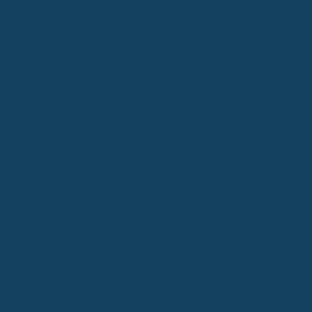
Direkt haben starke Angebote.
Die Bedeutung einer Zahnzusatzversicherung für die
Zahngesundheit
Wenn Du Dich um Deine Zähne sorgst, ist eine
Zahnzusatzversicherung eine gute Idee. Die gesetzliche
Krankenkasse zahlt nämlich nicht mehr alles, wenn es um
Zahnersatz geht. Das kann schnell teuer werden, gerade wenn Du
Wert auf hochwertigere Materialien legst oder eine Zahnreinigung
machen lässt.
Eine Zahnzusatzversicherung hilft Dir, diese
zusätzlichen Kosten abzudecken und schützt Dich vor hohen
Eigenanteilen.
Was genau bringt Dir so eine Versicherung?
Umfassender Schutz:
Sie geht über die reine
Regelversorgung der Krankenkasse hinaus. Das
bedeutet, auch teurere Behandlungen oder Materialien
werden bezuschusst.
Kostenabdeckung:
Egal ob es um Kronen, Brücken,