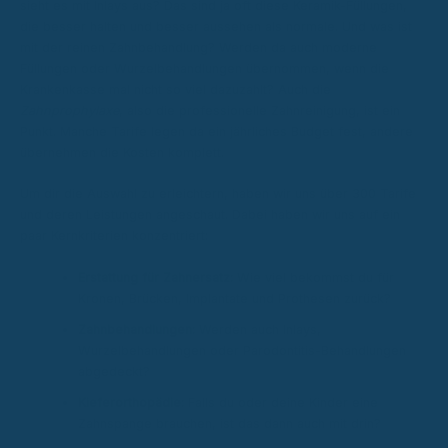
sieht es mit Inlays aus? Das sind ja oft diese Keramik-Füllungen,
die besser halten und besser aussehen als normale. Und was ist
mit der reinen Zahnbehandlung? Werden da auch moderne
Füllungen oder Wurzelbehandlungen übernommen, wenn die
Krankenkasse mal nicht so viel dazuzahlt? Auch die
Zahnprophylaxe
, also die professionelle Zahnreinigung, ist ein
Punkt. Manche Tarife legen da ein jährliches Budget fest, andere
übernehmen die Kosten komplett.
Um dir die Auswahl zu erleichtern, haben wir uns über 300 Tarife
und deren Leistungen angeschaut. Dabei haben wir uns auf ein
paar Kernkriterien konzentriert:
Erstattung für Zahnersatz:
Wie viel bekommst du für
Kronen, Brücken, Implantate und Prothesen zurück?
Zahnbehandlungen:
Werden auch Inlays,
Wurzelbehandlungen oder Parodontitis-Behandlungen
abgedeckt?
Kieferorthopädie:
Falls du oder deine Kinder eine
Zahnspange brauchen, ist das dann auch mit drin?