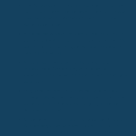
Eine Zahnzusatzversicherung ist super wichtig, um die
Lücken zu schließen, die die gesetzliche Krankenkasse
lässt, besonders bei Zahnersatz. Sie hilft dir, hohe
Kosten zu vermeiden.
Achte bei der Auswahl vor allem auf die Erstattung für
Zahnersatz wie Kronen und Implantate. Tarife, die 90%
übernehmen, sind oft ein guter Kompromiss zwischen
Leistung und Beitrag.
Schau dir auch Leistungen für Zahnbehandlungen,
professionelle Zahnreinigungen und eventuell
kieferorthopädische Behandlungen an, je nachdem, was
du brauchst.
Vergleiche unbedingt verschiedene Tarife. Achte auf
Dinge wie Wartezeiten, Leistungsgrenzen in den ersten
Jahren und ob es Altersrückstellungen gibt, die die
Beiträge stabil halten.
Spitzenreiter in Tests sind oft Tarife von der Allianz und
Württembergischen, während Huk-Coburg/Huk24 oft als
Preis-Tipp genannt wird. Aber auch BavariaDirekt und DA