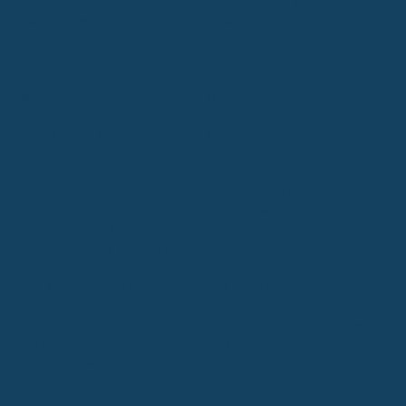
"ZahnPRIVAT 90" eine echt starke Wahl, wenn du ein gutes
Gleichgewicht zwischen Kosten und Leistung suchst.
Umfassender Schutz: DA Direkt Zahnschutz Premium Plus
Wenn du nach einem Tarif suchst, der wirklich alles abdeckt, dann
schau dir mal den DA Direkt Zahnschutz Premium Plus an. Das ist
so eine Art Rundum-sorglos-Paket für deine Zähne. Stell dir vor,
du bekommst 100 Prozent der Kosten für Zahnersatz erstattet. Das
gilt auch für Sachen wie Implantate, Inlays oder sogar
Knochenaufbau, falls das mal nötig sein sollte. Selbst aufwendige
chirurgische Eingriffe sind da mit drin.
Was auch super ist: Die professionelle Zahnreinigung (PZR) wird
bis zu 200 Euro im Jahr übernommen. Das sind dann quasi zwei
Sitzungen, die du gratis bekommst. Wenn du das Partnernetzwerk
von DA Direkt nutzt, kannst du die PZR sogar so oft machen
lassen, wie dein Zahnarzt es empfiehlt – ohne eine Obergrenze.
Und wenn es mal um Zahnspangen geht, also Kieferorthopädie,