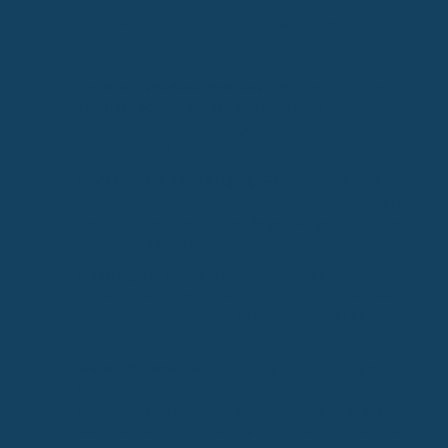
Was den "ZahnPRIVAT 90" besonders attraktiv macht, sind die
zusätzlichen Leistungen:
Implantate und Knochenaufbau:
Hier übernimmt der Tarif
ebenfalls 90 Prozent der Kosten. Das ist super, wenn du
eine stabilere und langlebigere Lösung für fehlende
Zähne brauchst.
Professionelle Zahnreinigung (PZR):
Auch hier bekommst
du 90 Prozent der Kosten erstattet, und das ohne eine
feste jährliche Obergrenze. Regelmäßige PZR ist ja echt
wichtig für die Vorbeugung.
Bleaching:
Für kosmetische Aufhellungen deiner Zähne
gibt es einen Zuschuss von bis zu 180 Euro alle zwei
Jahre, vorausgesetzt, die Behandlung findet beim
Zahnarzt statt.
Kieferorthopädie:
Bei Kindern werden 90 Prozent der
Kosten übernommen, egal wie stark die Zahnfehlstellung
ist. Bei Erwachsenen sind es auch 90 Prozent, aber nur,
wenn die Behandlung aus medizinischen Gründen nach