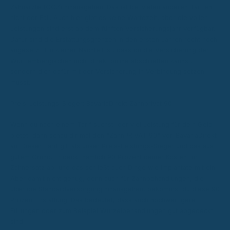
Zahnärzte (GOZ) hinausgehen. Das ist bei vielen anderen Tarifen
nicht der Fall. Auch hier gibt es keine Wartezeit, aber die vollen
Leistungen sind erst ab dem fünften Versicherungsjahr verfügbar.
Dafür sind die Erstattungsgrenzen in den ersten Jahren recht hoch
angesetzt. Ein kleiner Nachteil ist, dass du die Versicherung der
Württembergischen nicht direkt online abschließen kannst,
sondern dich dafür mit der Versicherung in Verbindung setzen
musst.
Preis-Leistungs-Sieger: BavariaDirekt Zahnprivat 90
Wenn du nach einem Tarif suchst, der viel Leistung für dein Geld
bietet, dann schau dir mal den "ZahnPRIVAT 90" von BavariaDirekt
an. Dieser Tarif gilt als unser Preis-Leistungs-Sieger und das aus
gutem Grund. Er deckt nämlich 90 Prozent deiner Kosten für
Zahnersatz ab, und das schließt auch Dinge wie Implantate mit ein.
Aber damit nicht genug, denn auch für Zahnbehandlungen, die
über die Standardversorgung hinausgehen, bekommst du diese 90
Prozent Erstattung. Das bedeutet, dass auch hochwertigere
Füllungen oder zum Beispiel Wurzelbehandlungen gut abgedeckt
sind.