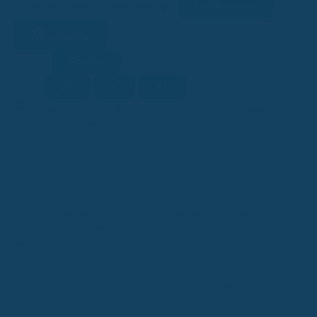
Link kopieren
Facebook
Twitter
LinkedIn
WhatsApp
Lesehilfe
Ein/Aus
Kontrast
A-
A
A+
Schrift
KI
KI-generiert
Dieser Beitrag wurde ganz oder teilweise mithilfe
künstlicher Intelligenz erstellt (Kennzeichnung gemäß EU-KI-
Verordnung, Art. 50).
Hey! Wenn du dich fragst, welche Zahnzusatzversicherung am
besten zu dir passt, bist du hier genau richtig. Es gibt ja echt viele
Tarife da draußen, und die Auswahl kann einen ganz schön
überfordern. Aber keine Sorge, wir schauen uns das mal genauer
an und finden heraus, worauf es wirklich ankommt, damit du gut
geschützt bist und nicht zu viel zahlst. Also, lass uns mal schauen,
welche Zahnzusatzversicherung dein Zahnarzt-Besuch einfacher
macht!
Zahnzusatzversicherung Zahnarzt Empfehlung – die wichtigsten
Punkte