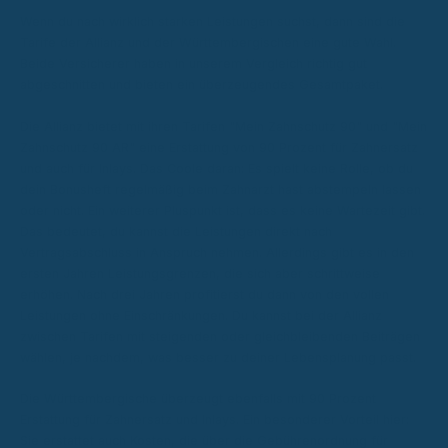
Wenn du nach wirklich starken Leistungen suchst, dann sind die
Tarife der Allianz und der Württembergischen eine gute Wahl.
Beide Versicherer haben in unserem Vergleich richtig gut
abgeschnitten und bieten ein überzeugendes Gesamtpaket.
Die Allianz bietet mit ihren Tarifen "Mein Zahnschutz 90" und "Mein
Zahnschutz 90 AR" eine Erstattung von 90 Prozent für Zahnersatz
und auch für Inlays. Das Coole daran: Es spielt keine Rolle, ob du
dein Bonusheft regelmäßig beim Zahnarzt hast abstempeln lassen
oder nicht. Ein weiterer Pluspunkt ist, dass es keine Wartezeit gibt.
Das bedeutet, du kannst die Leistungen direkt nach
Vertragsabschluss in Anspruch nehmen. Allerdings gibt es in den
ersten Jahren Leistungsgrenzen, die sich aber schrittweise
erhöhen. Nach drei Jahren profitierst du dann von den vollen
Leistungen ohne Einschränkungen. Du kannst bei der Allianz
zwischen Tarifen mit steigenden oder gleichbleibenden Beiträgen
wählen, je nachdem, was besser zu deiner Lebensplanung passt.
Die Württembergische überzeugt ebenfalls mit 90 Prozent
Erstattung für Zahnersatz und Inlays. Ein besonderer Vorteil hier:
Sie erstattet auch Kosten, die über die Gebührenordnung für