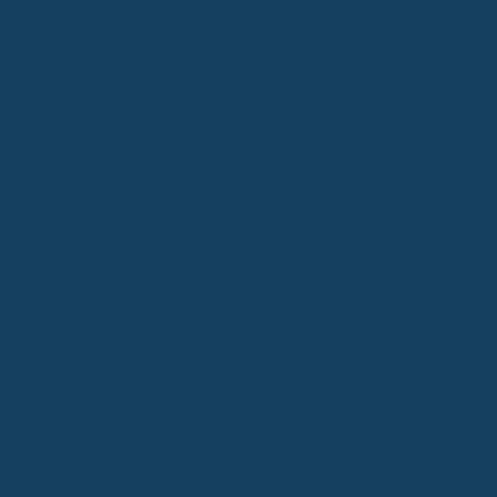
Versicherung da nicht richtig mitzieht.
Worauf du also achten solltest:
Hohe Erstattung für Zahnersatz:
Das ist oft der größte
Kostenpunkt. Schau nach Tarifen, die mindestens 90
Prozent, besser noch 100 Prozent, für Kronen, Brücken,
Prothesen und eben auch Implantate übernehmen.
Manche Tarife haben da aber Klauseln, die das
einschränken, also lies das Kleingedruckte.
Inlays und hochwertige Füllungen:
Nicht jede
Versicherung zahlt für moderne Füllmaterialien oder
Inlays. Wenn dir das wichtig ist, weil du auf Amalgam
verzichten möchtest, achte darauf, dass diese
Leistungen explizit mitversichert sind.
Zahnprophylaxe und Zahnreinigung:
Viele Tarife
bezuschussen die professionelle Zahnreinigung (PZR)
oder andere Vorsorgemaßnahmen. Das ist super, um
deine Zähne gesund zu halten und teure Behandlungen
gar nicht erst nötig zu machen. Achte darauf, wie hoch
der Zuschuss ist und ob er pro Jahr oder pro