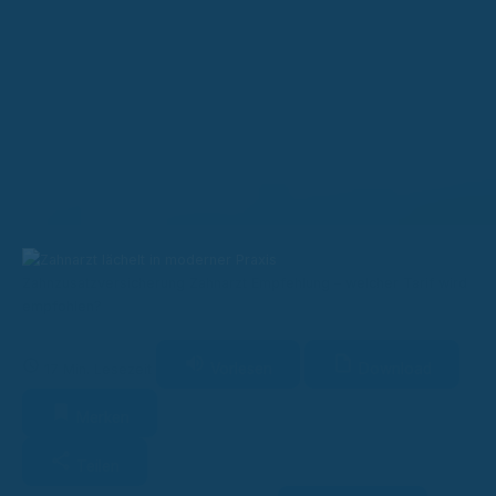
Zahnzusatzversicherung Zahnarzt Empfehlung – welcher Tarif wird
empfohlen?
Vorlesen
Download
17 Min. Lesezeit
Merken
Teilen