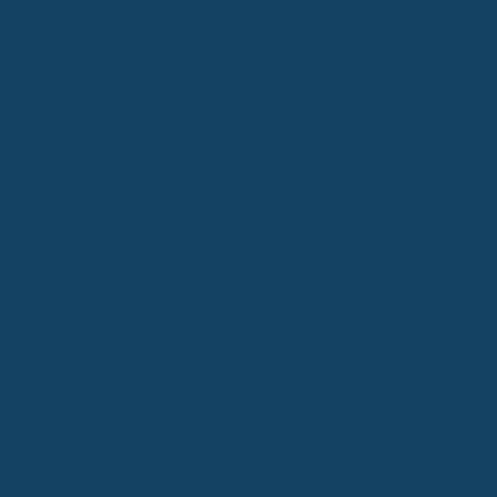
dann leistet der Tarif auch ordentlich. Wenn die Krankenkasse nur
einen Teil zahlt, übernimmt DA Direkt den Rest. Müssen
Behandlungen komplett selbst bezahlt werden, zum Beispiel bei
Erwachsenen, sind bis zu 2.000 Euro pro Fall drin.
Als Extra gibt es noch Sachen wie Vollnarkose, Lachgas oder
Hypnose, falls du Angst vor dem Zahnarzt hast oder starke
Schmerzen hast. Das ist bei diesem Tarif auch zu 100 Prozent
versichert.
Ein paar Dinge musst du aber wissen:
Leistungsgrenzen in den ersten Jahren: Wie bei vielen
Versicherungen gibt es auch hier eine gestaffelte
Leistung. Das heißt, in den ersten Jahren kannst du nicht
sofort die volle Summe bekommen:
1.500 Euro im 1. Jahr
3.000 Euro in 2 Jahren
4.500 Euro in 3 Jahren
6.000 Euro in 4 Jahren