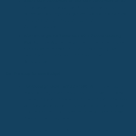
Allianz Mein Zahnschutz 90 und Mein Zahnschutz 90 AR:
Diese beiden Tarife von der Allianz werden oft als
besonders leistungsstark genannt. Sie bieten eine hohe
Erstattung für Zahnersatz und auch für
Zahnbehandlungen.
Württembergische Zahnersatz 90 + Zahnbehandlung
Plus:
Auch die Württembergische hat hier einen starken
Kandidaten im Rennen. Der Tarif punktet mit guten
Leistungen für Zahnersatz und zusätzlichen
Behandlungen.
Der Preistipp für dein Budget:
Huk-Coburg/Huk24 Tarif ZZ Pro90:
Wenn du ein gutes
Preis-Leistungs-Verhältnis suchst, ist dieser Tarif eine
Überlegung wert. Er bietet solide Leistungen, ohne dass
dein Geldbeutel zu sehr strapaziert wird. Die Tarife der
Huk-Coburg und Huk24 sind im Grunde gleich, nur der
Preis kann leicht variieren.
Leistungsstarke Tarife im Detail: Allianz und Württembergische