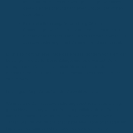
Implantate oder auch hochwertige Füllungen wie Inlays
geht – die Versicherung kann einen Großteil der Kosten
übernehmen.
Finanzielle Entlastung:
Gerade bei größeren
Behandlungen wie Zahnersatz können schnell mehrere
hundert oder sogar tausend Euro zusammenkommen. Die
Zusatzversicherung nimmt Dir einen Teil dieser Last ab.
Es ist also nicht nur eine Frage des Preises, sondern vor allem der
Leistungen, die Du für Deine Zahngesundheit erwartest. Denk
daran, dass die Versicherung nicht für bereits laufende
Behandlungen greift. Deshalb ist es wichtig, sich rechtzeitig darum
zu kümmern.
Leistungsumfang: Worauf bei der Auswahl zu achten ist
Wenn du eine Zahnzusatzversicherung abschließt, ist es wichtig,
genau hinzuschauen, was die Police eigentlich abdeckt. Es gibt da
nämlich ziemlich große Unterschiede zwischen den einzelnen
Tarifen. Stell dir vor, du brauchst später eine Krone oder sogar ein
Implantat – da kann es schnell teuer werden, wenn deine