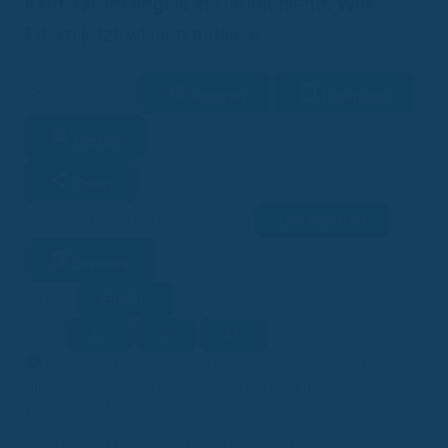
Kinderkrankengeld in Deutschland: Was
Eltern jetzt wissen müssen
Vorlesen
Download
3 Min. Lesezeit
Merken
Teilen
Link kopieren
Facebook
Twitter
LinkedIn
WhatsApp
Lesehilfe
Ein/Aus
Kontrast
A-
A
A+
Schrift
KI
KI-generiert
Dieser Beitrag wurde ganz oder teilweise mithilfe
künstlicher Intelligenz erstellt (Kennzeichnung gemäß EU-KI-
Verordnung, Art. 50).
Wenn ein Kind krank wird, stehen Eltern oft vor der schwierigen