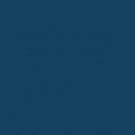
Minijob:
Geringfügig Beschäftigte haben zwar Anspruch auf
Freistellung, erhalten aber in der Regel kein
Kinderkrankengeld von der Krankenkasse. Alternativen sollten
mit dem Arbeitgeber geprüft werden.
§ 616 Bürgerliches Gesetzbuch (bezahlte Freistellung):
Manche Arbeits- oder Tarifverträge regeln eine bezahlte
Freistellung für kurze Zeit oder schließen sie aus. Ist § 616
BGB ausgeschlossen, greift die Krankenkasse mit
Kinderkrankengeld ein. Eine Prüfung des Vertrags und der
Betriebsvereinbarung ist hier wichtig.
Steuerliche Folgen:
Aufgrund des Progressionsvorbehalts
kann es trotz steuerfreier Leistung zu Steuernachzahlungen
kommen. Leistungsnachweise der Krankenkasse sollten
aufbewahrt und die Beträge in der Steuererklärung
angegeben werden.
Ausblick für 2027
Die aktuell erhöhten Kinderkrankentage sind bis Ende 2026
befristet. Ob diese Regelung darüber hinaus Bestand haben wird,