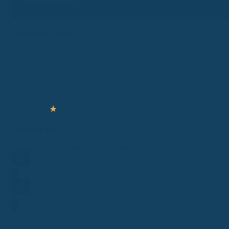
Bonusreminder
Wendewerk Support
★
★
★
★
★
Schreibe uns!
Bei Fragen kontaktiere unseren kostenlosen Support.
Frage stellen
Hotline