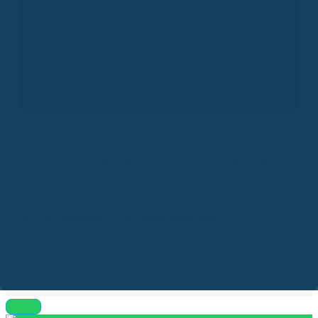
Krankenkassen
Arbeitgeber
Pools & Vertriebe
Erstinformation
Kontakt
Genderhinweis
Datenschutz
Impres
© 2026 Wendewerk. Alle Rechte vorbehalten.