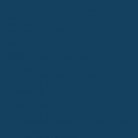
Entscheidung zwischen Arbeit und Pflege. Das Kinderkrankengeld
bietet hier eine wichtige finanzielle und rechtliche Entlastung,
damit Eltern sich um die Genesung ihres Kindes kümmern
können, ohne sofort um ihren Arbeitsplatz oder Lohn fürchten zu
müssen. Die Regelungen und Ansprüche rund um das
Kinderkrankengeld sind jedoch komplex und erfordern genaue
Kenntnis.
Wichtige Eckpunkte zum Kinderkrankengeld
Anspruchsberechtigung:
Gesetzlich versicherte Elternteile,
deren Kind ebenfalls gesetzlich versichert ist und ärztliche
Betreuung benötigt.
Anzahl der Tage:
Für 2024 und 2025 sind es 15 Tage pro Kind
und Elternteil (30 Tage für Alleinerziehende). Es gibt
Jahresobergrenzen von 35 bzw. 70 Tagen.
Höhe der Leistung:
In der Regel 90 % des
Nettoarbeitsentgelts, gedeckelt auf einen Tageshöchstbetrag.
Antragstellung:
Erfordert eine ärztliche Bescheinigung und
Einreichung bei der Krankenkasse.