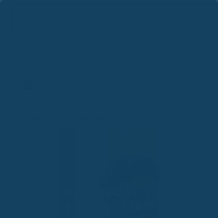
Suchbegriff...
Zum
Inhalt
springen
Start
News & Aktuelle Themen
Kinderkrankengeld in Deutschland: Was Eltern jetzt wissen müssen
News & Aktuelles
Kinderkrankengeld in
Deutschland: Was Eltern jetzt