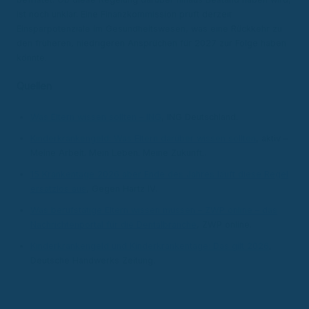
ist noch unklar. Eine Finanzkommission prüft derzeit
Einsparpotenziale im Gesundheitswesen, was eine Rückkehr zu
den früheren, niedrigeren Ansprüchen für 2027 zur Folge haben
könnte.
Quellen
Was Eltern wissen sollten – ING
, ING Deutschland.
Kinderkrankengeld: Was Eltern darüber wissen sollten
, aktiv –
Meine Arbeit. Mein Leben. Meine Zukunft..
15 Krankentage 2026 aber Ende des Jahres läuft diese Regel
ersatzlos aus
, Gegen Hartz IV.
Was berufstätige Eltern wissen müssen – ZWP online – das
Nachrichtenportal für die Dentalbranche
, ZWP online.
Kinderkrankengeld und Kinderkrankentage: Das gilt 2026
,
Deutsche Handwerks Zeitung.