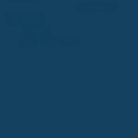
Link kopieren
Facebook
Twitter
LinkedIn
WhatsApp
Lesehilfe
Ein/Aus
Kontrast
A-
A
A+
Schrift
KI
KI-generiert
Dieser Beitrag wurde ganz oder teilweise mithilfe
künstlicher Intelligenz erstellt (Kennzeichnung gemäß EU-KI-
Verordnung, Art. 50).
Die zahnärztliche Versorgung in Deutschland steht vor erheblichen
Umwälzungen. Geplante Kürzungen bei den Zuschüssen der
gesetzlichen Krankenversicherung (GKV) könnten zu höheren
Eigenanteilen für Patienten führen. Dies wirft Fragen zur
Finanzierbarkeit von Zahnersatz und Behandlungen auf und stärkt
die Bedeutung von Zahnzusatzversicherungen. Gleichzeitig gibt es
Debatten über eine mögliche Auslagerung zahnärztlicher Leistungen
aus dem GKV-Katalog, was soziale Ungleichheiten verschärfen
könnte.
Wichtige Erkenntnisse