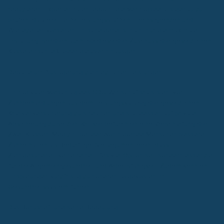
reduzieren. Experten raten jedoch, die Vertragsdetails genau zu
prüfen, da viele Tarife Leistungsstaffeln, Höchstgrenzen und
Wartezeiten vorsehen. Entscheidend ist nicht nur die maximale
Erstattung, sondern auch, ob diese den Zuschuss der gesetzlichen
Kasse einschließt oder darüber hinausgeht.
Debatte um Auslagerung zahnärztlicher Leistungen
Ein radikaler Vorschlag des CDU-Wirtschaftsrats sieht vor,
Zahnbehandlungen aus dem Leistungskatalog der gesetzlichen
Krankenversicherung zu streichen und stattdessen auf private
Absicherung zu setzen. Kritiker befürchten eine Verschärfung der
Zwei-Klassen-Medizin, bei der wohlhabende Menschen bessere
Zähne hätten als Bedürftige. Sie argumentieren, dass
Zahngesundheit keine reine Lifestyle-Option sei, sondern essenziell
für die Allgemeingesundheit und Arbeitsfähigkeit. Zudem könnten
Einsparungen kurzfristig zu höheren Folgekosten im
Gesundheitssystem führen.
Das Bonusheft und seine Bedeutung