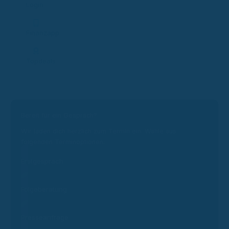
Login
Finanzapp
Topdeals
Bereit für ein Gespräch?
Wir laden dich herzlich zum Termin ein. Wähle aus
folgenden Terminoptionen:
Erstgespräch
Folgeberatung
Presseanfrage