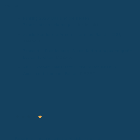
Quellen
Ranking 2026: Das sind die besten
Zahnzusatzversicherungen
, Handelsblatt.
Zahnlücken für die Armen – der neue Plan der CDU
,
Telepolis.
Zahnarzt in Brandenburg: Warum Kieferorthopäden große
Lücken fürchten
, MOZ.de.
Ab 1. Oktober: Zahnersatz: Lücke im Bonusheft in
Ausnahmefällen ohne Folgen
, DIE ZEIT.
Autor & Experte
★
★
★
★
★
Ronny Knorr
Zertifizierter Sachverständiger
Experte für gesundheitliche Absicherung und