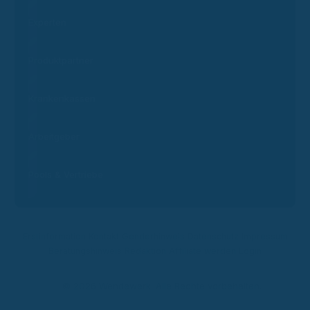
Experten
Produktpartner
Krankenkassen
Arbeitgeber
Pools & Vertriebe
Erstinformation
Kontakt
Genderhinweis
Datenschutz
Impressum
Beratungshinweis
Redaktion
Affiliate werden
Login
© 2026 Wendewerk. Alle Rechte vorbehalten.