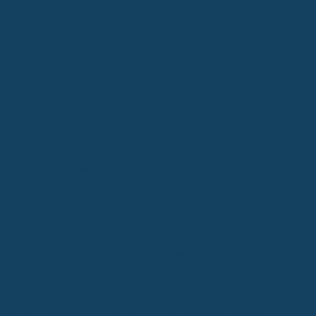
Die gesetzliche Krankenversicherung plant, die Zuschüsse
für Zahnersatz zu reduzieren.
Zahnzusatzversicherungen gewinnen an Bedeutung, um
die steigenden Eigenanteile abzudecken.
Es gibt Vorschläge, zahnärztliche Behandlungen komplett
aus dem GKV-Leistungskatalog zu streichen.
Das Bonusheft bleibt ein wichtiger Faktor für höhere
Kassenzuschüsse, auch wenn Ausnahmen möglich sind.
Regionale Unterschiede und spezifische Behandlungen
wie Kieferorthopädie sind ebenfalls betroffen.
Die Rolle von Zahnzusatzversicherungen
Angesichts möglicher Leistungskürzungen durch die gesetzlichen
Krankenkassen gewinnen Zahnzusatzversicherungen zunehmend an
Bedeutung. Ein Ranking der Ratingagentur Franke und Bornberg
zeigt, dass sechs Tarife die Höchstnote "exzellent" und neun
weitere die Note "sehr gut" erhalten. Diese Policen können die oft
hohen Eigenanteile für Zahnersatz, wie Implantate, deutlich