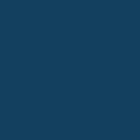
Das Bonusheft spielt weiterhin eine Rolle bei der Finanzierung von
Zahnersatz. Ab dem 1. Oktober 2020 können Patienten in
Ausnahmefällen auch bei einer Lücke im Bonusheft den höchsten
Zuschuss erhalten, sofern sie die Gründe für das Versäumnis
schlüssig begründen können. Dies liegt im Ermessen der jeweiligen
Krankenkasse. Generell erhöht ein lückenlos geführtes Bonusheft
die Festzuschüsse: Nach fünf Jahren steigt der Zuschuss von 60 auf
70 Prozent, nach zehn Jahren von 65 auf 75 Prozent. Auch für
Patienten ohne lückenlose Nachweise steigen die Festzuschüsse
von 50 auf 60 Prozent.
Regionale Herausforderungen und spezielle Behandlungen
Auch spezifische Bereiche der Zahnmedizin sind von
Veränderungen betroffen. In Brandenburg beispielsweise fürchten
Kieferorthopäden, dass ihre Leistungen bald nicht mehr von den
gesetzlichen Krankenkassen erstattet werden könnten, was jährlich
Tausende Kinder und Jugendliche betreffen würde. Dies
unterstreicht die Notwendigkeit einer umfassenden und
zugänglichen zahnärztlichen Versorgung für alle
Bevölkerungsgruppen.