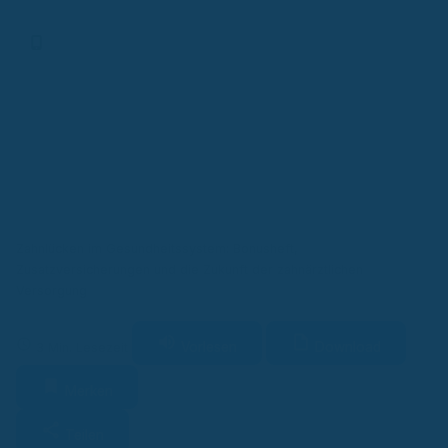
Aktionen
Finanz-App
Zahnlücken im Gesundheitssystem: Bonusheft,
Zusatzversicherungen und die Zukunft der zahnärztlichen
Versorgung
Vorlesen
Download
3 Min. Lesezeit
Merken
Teilen