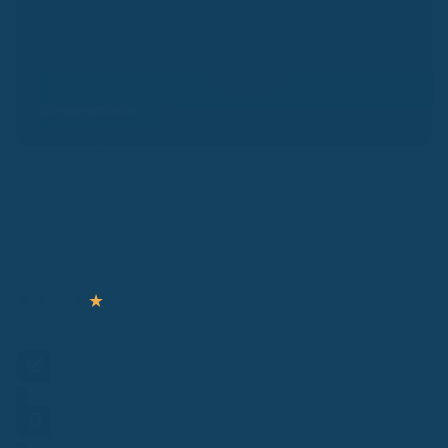
Bonusreminder
Wendewerk Support
★
★
★
★
★
Schreibe uns!
Bei Fragen kontaktiere unseren kostenlosen Support.
Frage stellen
Hotline