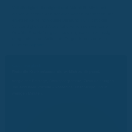
Vollständigkeit, Richtigkeit und Aktualität:
Alle Inhalte
dienen ausschließlich der allgemeinen Information und
ersetzen keine individuelle Beratung. Für Richtigkeit,
Vollständigkeit und Aktualität übernehmen wir keine
Gewähr. Eine Haftung ist – soweit gesetzlich zulässig –
ausgeschlossen. Solltest du Fragen haben, schreib
unserem
Support
.
Kassenvergleich
Finde die Krankenkasse, die wirklich zu dir passt.
Vergleiche Beiträge, Bonusprogramme, Zusatzleistungen
und exklusive Vorteile – kostenlos, unabhängig und in
wenigen Minuten.