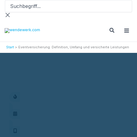
Suchbegriff...
Zum
Inhalt
springen
Start
Eventversicherung: Definition, Umfang und versicherte Leistungen
Versicherungsprodukte
Eventversicherung: Definition, Umfang und versicherte
Leistungen
Aktionen
Termin vereinbaren
Finanzapp