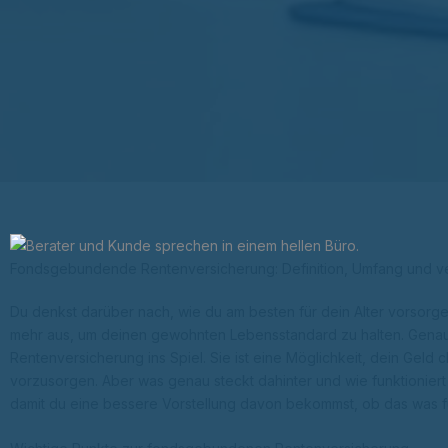
Fondsgebundende Rentenversicherung: Definition, Umfang und ve
Du denkst darüber nach, wie du am besten für dein Alter vorsorgen 
mehr aus, um deinen gewohnten Lebensstandard zu halten. Gena
Rentenversicherung ins Spiel. Sie ist eine Möglichkeit, dein Geld
vorzusorgen. Aber was genau steckt dahinter und wie funktionie
damit du eine bessere Vorstellung davon bekommst, ob das was für