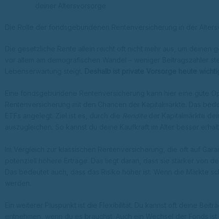
deiner Altersvorsorge.
Die Rolle der fondsgebundenen Rentenversicherung in der Alter
Die gesetzliche Rente allein reicht oft nicht mehr aus, um deinen 
vor allem am demografischen Wandel – weniger Beitragszahler s
Lebenserwartung steigt.
Deshalb ist private Vorsorge heute wichti
Eine fondsgebundene Rentenversicherung kann hier eine gute Optio
Rentenversicherung mit den Chancen der Kapitalmärkte. Das bede
ETFs angelegt. Ziel ist es, durch die
Rendite
der Kapitalmärkte dei
auszugleichen. So kannst du deine Kaufkraft im Alter besser erhal
Im Vergleich zur klassischen Rentenversicherung, die oft auf Gar
potenziell höhere Erträge. Das liegt daran, dass sie stärker von 
Das bedeutet auch, dass das Risiko höher ist. Wenn die Märkte sc
werden.
Ein weiterer Pluspunkt ist die Flexibilität. Du kannst oft deine B
entnehmen, wenn du es brauchst. Auch ein Wechsel der Fonds ist