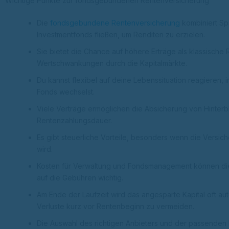
Wichtige Punkte zur fondsgebundenen Rentenversicherung
Die
fondsgebundene Rentenversicherung
kombiniert Sp
Investmentfonds fließen, um Renditen zu erzielen.
Sie bietet die Chance auf höhere Erträge als klassische
Wertschwankungen durch die Kapitalmärkte.
Du kannst flexibel auf deine Lebenssituation reagieren,
Fonds wechselst.
Viele Verträge ermöglichen die Absicherung von Hinterb
Rentenzahlungsdauer.
Es gibt steuerliche Vorteile, besonders wenn die Versi
wird.
Kosten für Verwaltung und Fondsmanagement können die R
auf die Gebühren wichtig.
Am Ende der Laufzeit wird das angesparte Kapital oft au
Verluste kurz vor Rentenbeginn zu vermeiden.
Die Auswahl des richtigen Anbieters und der passenden F