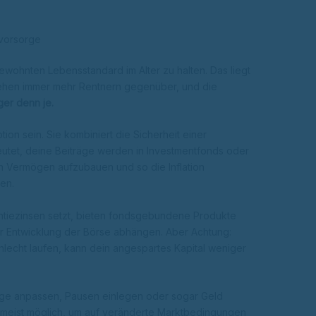
svorsorge
gewohnten Lebensstandard im Alter zu halten. Das liegt
tehen immer mehr Rentnern gegenüber, und die
ger denn je.
n sein. Sie kombiniert die Sicherheit einer
utet, deine Beiträge werden in Investmentfonds oder
n Vermögen aufzubauen und so die Inflation
ten.
antiezinsen setzt, bieten fondsgebundene Produkte
der Entwicklung der Börse abhängen. Aber Achtung:
hlecht laufen, kann dein angespartes Kapital weniger
eiträge anpassen, Pausen einlegen oder sogar Geld
 meist möglich, um auf veränderte Marktbedingungen