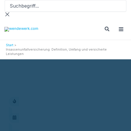
Suchbegriff...
Zum
Inhalt
springen
Start
Insassenunfallversicherung: Definition, Umfang und versicherte
Leistungen
Versicherungsprodukte
Insassenunfallversicherung: Definition, Umfang und versicherte
Leistungen
Aktionen
Termin vereinbaren