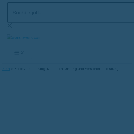
Suchbegriff...
Zum
Inhalt
springen
Start
Krebsversicherung: Definition, Umfang und versicherte Leistungen
Versicherungsprodukte
Krebsversicherung: Definition,
Umfang und versicherte
Leistungen