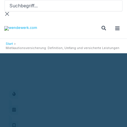
Suchbegriff...
Zum
Inhalt
springen
Start
Mietkautionsversicherung: Definition, Umfang und versicherte Leistungen
Versicherungsprodukte
Mietkautionsversicherung: Definition, Umfang und versicherte
Leistungen
Aktionen
Termin vereinbaren