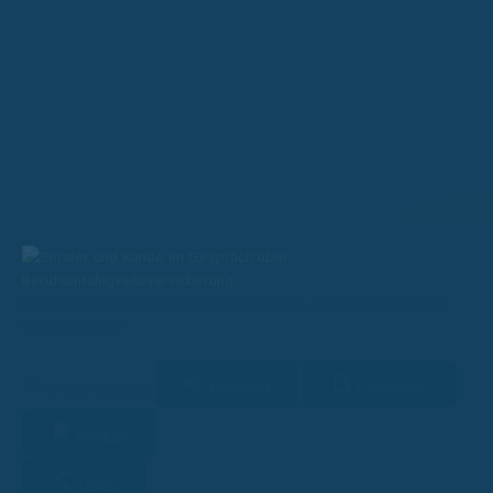
Berufsunfähigkeitsversicherung bei Unfall – Wann bekommst du
Rentenzahlung?
Vorlesen
Download
16 Min. Lesezeit
Merken
Teilen