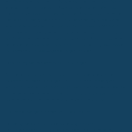
von 15 Monaten nach dem Unfall anerkannt werden muss. Das ist
eine wichtige Frist, die du im Auge behalten solltest. Wenn du
diese Frist verpasst, könntest du deinen Anspruch auf die Rente
verlieren. Bei der gesetzlichen Unfallversicherung ist die Sache
etwas anders geregelt. Hier geht es darum, dass die Minderung
der Erwerbsfähigkeit über einen längeren Zeitraum, nämlich länger
als 26 Wochen, bestehen muss, um überhaupt Anspruch auf eine
Verletztenrente zu haben. Es ist also nicht nur wichtig,
was
passiert
ist, sondern auch,
wie lange
die Folgen anhalten.
Berechnung der Rentenhöhe bei Unfallfolgen
Nach einem Unfall stellt sich natürlich die Frage: Wie viel Geld
bekommst du denn jetzt eigentlich? Das ist nicht immer ganz
einfach zu beantworten, denn es gibt verschiedene Wege, wie die
Höhe deiner Rente berechnet wird. Das hängt stark davon ab, ob
du eine gesetzliche oder eine private Versicherung hast.
Die Formel der gesetzlichen Unfallversicherung
Bei der gesetzlichen Unfallversicherung, also der
Berufsgenossenschaft, gibt es eine ziemlich klare Regelung. Man