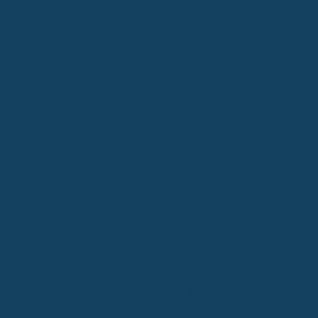
Die Rolle ärztlicher Gutachten
Ohne ein ärztliches Gutachten geht bei der privaten
Unfallversicherung gar nichts. Dieses Gutachten ist das A und O,
um deinen Invaliditätsgrad festzustellen und zu dokumentieren. Du
musst es dann bei deiner Versicherung einreichen. Stell dir das
wie ein offizielles Zeugnis deines Zustands vor. Die Ärzte, die das
Gutachten erstellen, sind oft spezialisiert und schauen sich deine
Verletzungen und deren Folgen ganz genau an. Sie bewerten, wie
stark du durch den Unfall eingeschränkt bist und wie sich das auf
deine Arbeitsfähigkeit auswirkt. Bei der gesetzlichen
Unfallversicherung spielen ärztliche Feststellungen ebenfalls eine
große Rolle, um die Minderung der Erwerbsfähigkeit zu
bestimmen.
Zeitliche Fristen für die Feststellung der Invalidität
Wie schon kurz erwähnt, gibt es bei der Feststellung des
Invaliditätsgrades oft zeitliche Grenzen. Bei privaten
Versicherungen ist es üblich, dass der Invaliditätsgrad innerhalb