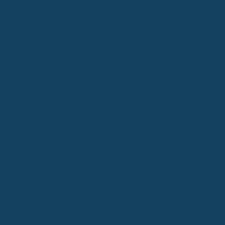
das Wichtigste, was du wissen musst. Die private
Berufsunfähigkeitsversicherung (BU) zahlt dir die Rente, solange
die Voraussetzungen erfüllt sind. Das bedeutet, solange deine
Erwerbsfähigkeit nachweislich stark eingeschränkt ist. Bei der
gesetzlichen Unfallversicherung ist das anders geregelt. Hier
bekommst du eine Verletztenrente, wenn deine Erwerbsfähigkeit
für mindestens 26 Wochen um mindestens 20 % gemindert ist. Bei
bestimmten Berufen, wie in der Landwirtschaft, liegt die Grenze
bei 30 %.
Einstellung der Zahlungen bei Besserung
Was passiert, wenn es dir wieder besser geht? Wenn sich dein
Gesundheitszustand so weit verbessert, dass deine
Erwerbsminderung unter die vereinbarte Grenze fällt – bei der
privaten BU oft unter 50 %, bei der gesetzlichen Verletztenrente
unter 20 % oder 30 % – dann endet die Rentenzahlung. Das ist ein
wichtiger Punkt: Die Versicherung prüft das regelmäßig, oft anhand
von ärztlichen Gutachten. Sobald eine Besserung festgestellt wird,
wird die Zahlung im Folgemonat eingestellt. Stell dir vor, du hast
dich super erholt und kannst wieder arbeiten – dann ist das