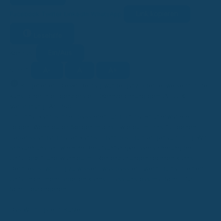
Link kopieren
Facebook
Twitter
LinkedIn
WhatsApp
Lesehilfe
Ein/Aus
Kontrast
A-
A
A+
Schrift
KI
KI-generiert
Dieser Beitrag wurde ganz oder teilweise mithilfe
künstlicher Intelligenz erstellt (Kennzeichnung gemäß EU-KI-
Verordnung, Art. 50).
Ein Unfall kann schnell passieren, und oft hat er unerwartete
Folgen. Wenn du dir Sorgen machst, wie du im Ernstfall deinen
Lebensstandard halten kannst, dann bist du hier genau richtig. Wir
schauen uns an, wie eine Berufsunfähigkeitsversicherung bei
Unfall greift und wann du mit Rentenzahlungen rechnen kannst.
Denn es ist wichtig zu wissen, was passiert, wenn du nach einem
Unfall nicht mehr arbeiten kannst. Lass uns das mal Schritt für
Schritt durchgehen.
Das Wichtigste in Kürze