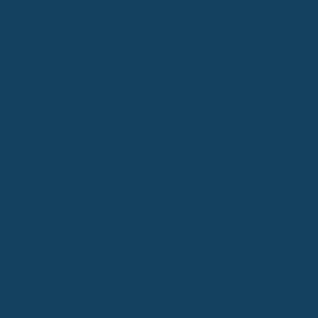
Die gesetzliche Unfallversicherung, oft über die
Berufsgenossenschaften organisiert, ist ein wichtiger Baustein, der
dich absichert. Aber Achtung: Sie greift primär dann, wenn dir auf
dem direkten Weg zur Arbeit oder während deiner Arbeitszeit
etwas zustößt. Das bedeutet, wenn du dir beim Sport am
Wochenende das Bein brichst, bist du damit in der Regel nicht
abgedeckt. Sie ist also eher auf die
berufliche
Tätigkeit
zugeschnitten und schützt dich nicht umfassend für alle
Lebenslagen.
Die Absicherung durch private Policen
Eine private Unfallversicherung geht da deutlich weiter. Sie leistet,
egal wo und wann der Unfall passiert – ob im Haushalt, beim
Wandern oder im Urlaub. Der Fokus liegt hier auf der Invalidität,
also der dauerhaften körperlichen Beeinträchtigung, die aus dem
Unfall resultiert. Anders als bei der BU, wo es um deine
Arbeitsfähigkeit geht, zahlt die private Unfallversicherung oft eine
Einmalzahlung, die du dann flexibel einsetzen kannst. Das kann
zum Beispiel für Umbauten zu Hause sein, damit du besser
zurechtkommst, oder einfach als finanzielle Stütze, wenn du eine