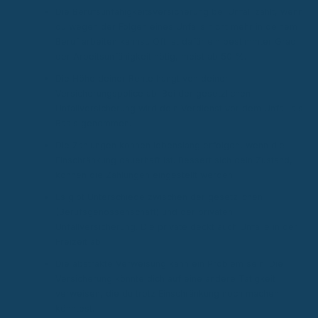
Die Berufsunfähigkeitsversicherung bei Unfall zahlt, wenn
du wegen der Folgen eines Unfalls nicht mehr in deinem
Beruf arbeiten kannst. Oft ist dafür ein bestimmter Grad
der Arbeitsunfähigkeit nötig, meist ab 50 %.
Die Höhe deiner Rente hängt von deiner
Versicherungspolice ab. Bei der gesetzlichen
Unfallversicherung wird dein Verdienst vor dem Unfall als
Basis genommen.
Die Zahlungen können lebenslang erfolgen, wenn die
Einschränkung dauerhaft ist. Bessert sich dein Zustand,
können die Zahlungen eingestellt werden.
Es gibt Unterschiede zwischen der gesetzlichen
(Berufsgenossenschaft) und der privaten
Unfallversicherung. Die private deckt auch Unfälle in der
Freizeit ab.
Die abstrakte Verweisung kann ein Problem sein: Die
Versicherung könnte dich auf eine andere Tätigkeit
verweisen, die du trotz Einschränkung noch machen
könntest.