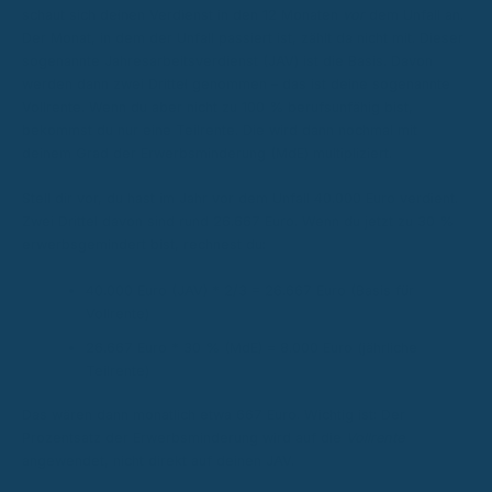
schaut sich deinen Verdienst in den 12 Monaten
vor
dem Unfall an.
Der Monat, in dem der Unfall passiert ist, zählt da nicht mit. Dieser
sogenannte Jahresarbeitsverdienst (JAV) ist die Basis. Davon
werden dann zwei Drittel genommen – das ist deine sogenannte
Vollrente. Wenn du aber nicht zu 100 % berufsunfähig bist,
bekommst du nur eine Teilrente. Die wird dann nochmal mit
deinem Grad der Erwerbsminderung (MdE) multipliziert.
Stell dir vor, du hast im Jahr vor dem Unfall 40.000 Euro verdient.
Zwei Drittel davon sind rund 26.667 Euro. Wenn du jetzt zu 30 %
erwerbsgemindert bist, rechnest du:
40.000 Euro (JAV) * 2/3 = 26.667 Euro (Basis für
Vollrente)
26.667 Euro * 30 % (MdE) = 8.000 Euro (jährliche
Teilrente)
Das wären dann monatlich etwa 667 Euro. Wichtig ist: Der
Prozentsatz der Erwerbsminderung wird auf die
Vollrente
angewendet, nicht direkt auf deinen JAV.