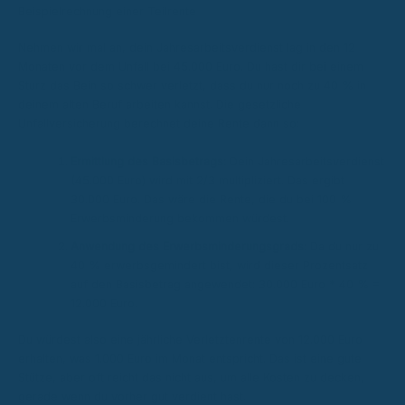
Beispielrechnung einer Teilrente
Nehmen wir mal an, dein Jahresarbeitsverdienst lag in den 12
Monaten vor dem Unfall bei 45.000 Euro. Du hast dir bei einem
Sturz das Bein so schwer verletzt, dass du nur noch zu 40 % in
deinem alten Beruf arbeiten kannst. Die gesetzliche
Unfallversicherung berechnet deine Rente dann so:
Ermittlung des Basisbetrags:
Dein Jahresarbeitsverdienst
(45.000 Euro) wird mit 2/3 multipliziert. Das ergibt
30.000 Euro. Das wäre die Rente, die du bei 100 %
Erwerbsminderung bekommen würdest.
Anwendung des Erwerbsminderungsgrads:
Da du nur zu
40 % erwerbsgemindert bist, wird dieser Prozentsatz
auf den Basisbetrag angewendet: 30.000 Euro * 40 % =
12.000 Euro.
Du würdest also eine jährliche Verletztenrente von 12.000 Euro
erhalten, was 1.000 Euro im Monat entspricht. Das ist eine gute
Stütze, aber oft reicht das nicht aus, um alle Kosten zu decken,
gerade wenn du vorher gut verdient hast.