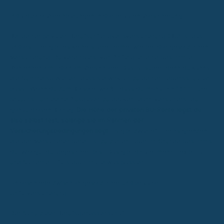
Individuelle Vereinbarungen in der privaten Versicherung
Bei deiner privaten Berufsunfähigkeitsversicherung (BU) ist das
anders. Hier gibt es keine starre Formel wie bei der gesetzlichen
Versicherung. Du vereinbarst von Anfang an eine bestimmte
Rentenhöhe mit deinem Versicherer. Das ist super, denn du kannst
die Summe so wählen, dass sie wirklich zu deiner Lebenssituation
passt. Wenn du zum Beispiel weißt, dass du monatlich 1.500 Euro
brauchst, um deine Ausgaben zu decken, dann versicherst du
genau diesen Betrag.
Die Höhe der privaten BU-Rente legst du
also selbst fest, solange sie im Rahmen der
Versicherungsbedingungen liegt.
Es gibt zwar oft Höchstgrenzen,
die der Versicherer bereit ist zu zahlen, aber im Grunde bestimmst
du, wie gut du abgesichert bist. Das gibt dir viel mehr Flexibilität
und Sicherheit, falls doch mal etwas passiert.
Unterschiede zwischen gesetzlicher und privater
Unfallversicherung
Der Schutz der Berufsgenossenschaft