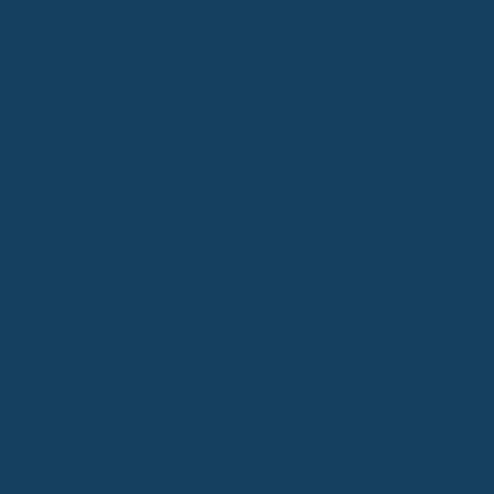
natürlich gut, aber die Rente ist dann weg.
Befristete Rentenleistungen
Manchmal sind Rentenleistungen auch von vornherein befristet.
Das kann in der privaten Versicherung vereinbart werden, um die
Beiträge zu senken. Bei der gesetzlichen Unfallversicherung ist
das seltener, aber auch möglich. Dann läuft die Zahlung einfach
aus, wenn die vereinbarte Frist abgelaufen ist, neutral davon, ob
du wieder arbeiten kannst oder nicht. Es ist also wichtig, genau zu
prüfen, was in deinem Vertrag steht.
Die Dauer der Rentenzahlung
ist ein zentraler Punkt, der den Wert deiner Versicherung
maßgeblich bestimmt.
Besonderheiten bei der Berufsunfähigkeitsversicherung bei Unfall
Wenn du durch einen Unfall berufsunfähig wirst, gibt es ein paar
Dinge, die du wissen solltest, denn die
Berufsunfähigkeitsversicherung (BU) tickt da etwas anders als eine
reine Unfallversicherung. Stell dir vor, du hast einen Unfall und
kannst deinen Job nicht mehr machen. Bei der BU ist das
entscheidende Kriterium, ob du deinen Beruf auf Dauer nicht mehr