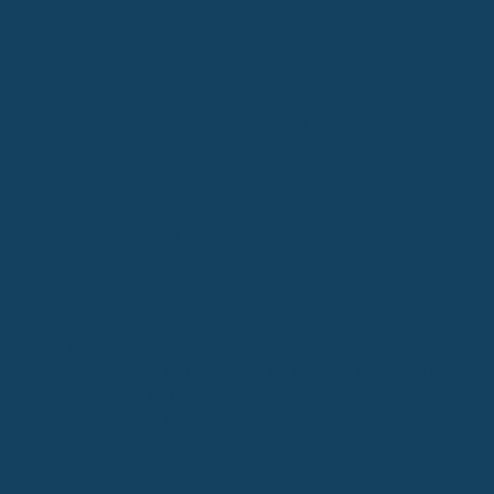
Grundlagen der Berufsunfähigkeitsversicherung bei Unfall
Wenn du dir Sorgen machst, was passiert, wenn du nach einem
Unfall deinen Job nicht mehr machen kannst, dann bist du hier
richtig. Die Berufsunfähigkeitsversicherung (BU) ist da ein
wichtiges Thema, besonders wenn es um Unfälle geht. Aber was
genau bedeutet das eigentlich, wenn du wegen eines Unfalls
berufsunfähig wirst?
Was versteht man unter Berufsunfähigkeit nach einem Unfall?
Grundsätzlich giltst du als berufsunfähig, wenn du deinen aktuellen
Beruf aus gesundheitlichen Gründen nicht mehr ausüben kannst.
Das kann eben auch durch einen Unfall passieren.
Entscheidend ist
dabei, dass du voraussichtlich mindestens 50 % deiner
beruflichen Tätigkeit für mindestens die nächsten drei Jahre nicht
mehr nachgehen kannst.
Das ist eine wichtige Hürde, die du erst
mal erreichen musst. Die genaue Feststellung trifft dann meist ein
ärztlicher Gutachter. Es geht also nicht darum, ob du
gar nichts
mehr tun kannst, sondern ob du deinen
konkreten
Beruf, für den
du ausgebildet wurdest und den du bisher ausgeübt hast, nicht