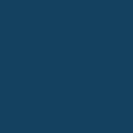
Weile ausfällst.
Kombination von Leistungen
Es ist wichtig zu verstehen, dass sich diese beiden
Versicherungsarten nicht unbedingt ausschließen, sondern
ergänzen können. Die gesetzliche Versicherung deckt den
Arbeitskontext ab, während die private Police deine Freizeit und
die Folgen eines Unfalls absichert. Viele Leute entscheiden sich für
eine private Unfallversicherung, weil sie deutlich günstiger ist als
eine BU und trotzdem eine gewisse Sicherheit bietet, gerade wenn
man viel unterwegs ist oder bestimmten Risiken ausgesetzt ist.
Manchmal kann man sogar Zusatzleistungen wie eine
Todesfallsumme oder eine kleine Unfallrente vereinbaren, was die
Absicherung noch abrundet.
Dauer der Rentenzahlungen nach einem Unfall
Lebenslange Renten bei dauerhafter Einschränkung
Wenn du nach einem Unfall dauerhaft berufsunfähig bist, kann die
Rentenzahlung theoretisch ein Leben lang dauern. Das ist natürlich