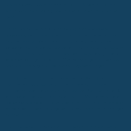
ausüben kannst. Das muss nicht mal zu 100% sein, oft reichen
schon 50% Einschränkung, aber das wird von einem Gutachter
geprüft.
Ein Knackpunkt bei der BU kann die sogenannte
abstrakte
Verweisung
sein. Das klingt erstmal kompliziert, bedeutet aber im
Grunde, dass der Versicherer dich auf eine andere Tätigkeit
verweisen könnte, die du trotz deiner Einschränkung noch ausüben
könntest. Das ist natürlich nicht ideal, wenn du jahrelang in deinem
erlernten Beruf gearbeitet hast. Manche Verträge schließen das
aber aus, also Augen auf bei den Vertragsbedingungen!
Dann gibt es noch das Thema Risikoberufe. Wenn du einen Job
hast, der von Natur aus gefährlicher ist, wie zum Beispiel
Dachdecker oder Gerüstbauer, kann das den Abschluss einer BU
erschweren oder zumindest teurer machen. Manche Versicherer
bieten hier spezielle Tarife an, aber du musst dich gut informieren,
ob dein Beruf überhaupt abgedeckt ist oder ob du mit Zuschlägen
rechnen musst.
Die Höhe deiner BU-Rente hängt übrigens nicht nur von dem ab,