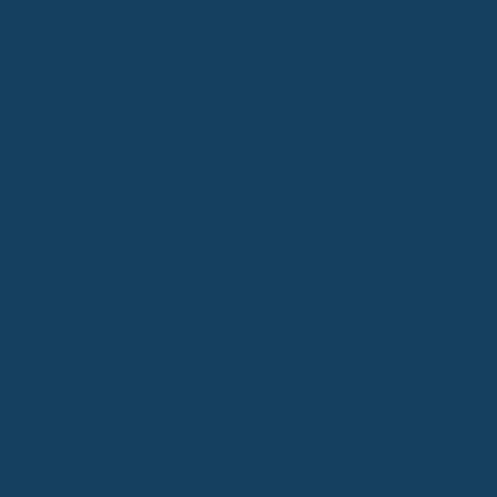
Der entscheidende Invaliditätsgrad
Damit du überhaupt eine Rente von deiner
Berufsunfähigkeitsversicherung (BU) nach einem Unfall bekommst,
muss ein bestimmter Grad der Invalidität vorliegen. Bei der
privaten BU-Versicherung ist das oft ein Invaliditätsgrad von
mindestens 50 Prozent. Das ist eine ziemlich hohe Hürde, aber die
Versicherer legen die Kriterien für die Leistungsgewährung selbst
fest. Es ist wichtig, dass dieser Invaliditätsgrad innerhalb einer
bestimmten Frist nach dem Unfall festgestellt wird, meistens
innerhalb von 15 Monaten. Bei der gesetzlichen Unfallversicherung,
also der Berufsgenossenschaft, sind die Regeln etwas anders.
Hier reicht oft schon eine Minderung der Erwerbsfähigkeit (MdE)
um mindestens 20 Prozent aus, die länger als 26 Wochen anhält.
Wenn du in der Landwirtschaft arbeitest, liegt die Schwelle sogar
bei 30 Prozent. Und Achtung: Es müssen nicht immer einzelne,
schwere Unfälle sein. Auch mehrere kleinere Unfälle können
zusammengerechnet werden, solange jeder einzelne eine MdE
von mindestens 10 Prozent verursacht hat.