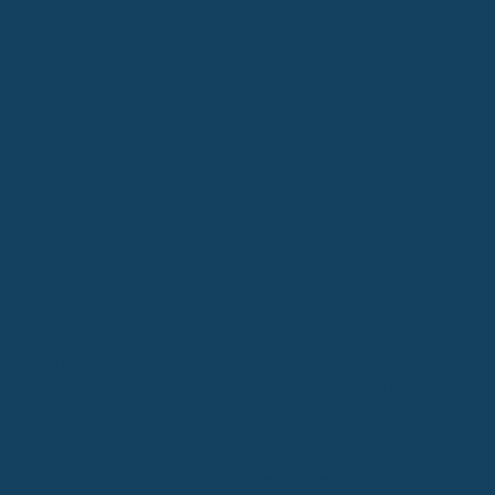
mehr ausüben kannst.
Abgrenzung zur reinen Unfallversicherung
Jetzt denkst du vielleicht: "Moment mal, gibt es da nicht auch eine
reine Unfallversicherung?" Ja, die gibt es. Und hier wird’s wichtig:
Die BU und die Unfallversicherung sind nicht dasselbe, auch wenn
beides bei einem Unfall greifen kann. Die reine Unfallversicherung
zahlt dir eine vereinbarte Summe, oft als Einmalzahlung, wenn du
durch einen Unfall eine bleibende körperliche Beeinträchtigung
hast. Das ist zum Beispiel der Fall, wenn dir ein Finger fehlt oder
du dauerhaft humpst. Die Höhe der Zahlung hängt dann von der
sogenannten Gliedertaxe ab, die festlegt, wie viel ein bestimmter
Körperteil wert ist. Die BU hingegen zahlt dir eine monatliche
Rente, wenn du deinen Beruf nicht mehr ausüben kannst. Das ist
ein großer Unterschied, denn die meisten Berufsunfähigkeiten
entstehen übrigens nicht durch Unfälle, sondern durch Krankheiten.
Die BU deckt beides ab, die Unfallversicherung fokussiert sich rein
auf die Folgen eines Unfalls.
Voraussetzungen für Rentenzahlungen nach einem Unfall