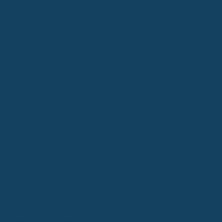
d, damit du deinen Lebensstandard halten kannst.
st in 10 oder 20 Jahren vielleicht viel zu wenig. Achte
 damit die Kaufkraft erhalten bleibt.
e gesetzliche Rentenversicherung ein. Das kann deine
BU-Rente muss also auch diesen Ausfall mit
rsicherer setzen da Obergrenzen, oft basierend auf
nicht doch zu viel versicherst, damit du nicht mehr
lick
beschäftigst, stolperst du schnell über pauschale
 80 Prozent des Nettoeinkommens als Richtwert.
nnen dich ganz schön in die Irre führen.