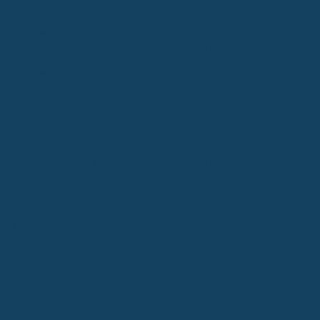
abgehen können. Was netto übrig bleibt, ist entscheiden
Inflation ist ein echter Geldvernichter. Was heute reicht, i
auf Optionen, die deine Rente im Laufe der Zeit anpassen,
Wenn du berufsunfähig wirst, zahlst du nicht mehr in di
Altersvorsorge ganz schön durcheinanderbringen. Deine 
abdecken.
Es gibt Grenzen, wie viel Rente du bekommen kannst. Ve
deinem Bruttoeinkommen. Außerdem wird geschaut, ob du 
bekommst als du vorher verdient hast.
Die pauschale formel zur ermittlung der BU-rente – ein kritischer b
Wenn du dich mit dem Thema Berufsunfähigkeitsversicherung (BU) 
Formeln zur Berechnung der Rentenhöhe. Oft liest man von 70 bis
Klingt erstmal einfach, oder? Aber Vorsicht, diese Faustformeln kö
Warum pauschale empfehlungen oft daneben liegen