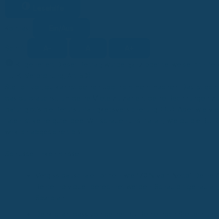
Lesehilfe
Ein/Aus
Kontrast
A-
A
A+
Schrift
KI-generiert
Dieser Beitrag wurde ganz oder teilweise mithilfe 
KI
EU-KI-Verordnung, Art. 50).
Stell dir vor, du kannst deinen Job nicht mehr machen. Das ist echt
das du brauchst, um deine Miete zu zahlen, deine Rechnungen zu
dafür gibt’s die Berufsunfähigkeitsversicherung (BU). Aber wie vie
raten ist keine gute Idee. Wir schauen uns mal an, wie du die BU R
wirklich abgesichert bist.
Schlüssel-Erkenntnisse
Vergiss pauschale Formeln wie ‘70% vom Netto’. Deine A
Rente individuell berechnet werden. Schau dir genau an,
Sparplan.
Denk dran, dass von deiner BU-Rente noch Steuern und 