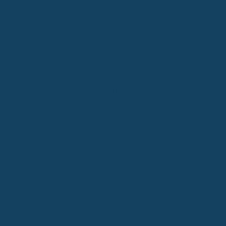
künstlicher Intelligenz erstellt (Kennzeichnung gemäß
 ein mieses Gefühl, oder? Plötzlich ist das Geld weg,
 begleichen und einfach dein Leben zu leben. Genau
l Geld brauchst du da eigentlich? Einfach nur schnell
ente berechnen kannst, damit du im Ernstfall auch
usgaben sind individuell, also muss auch deine BU-
 was du wirklich brauchst – von Miete bis zum
Beiträge für Kranken- und Pflegeversicherung