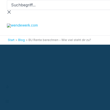
Suchbegriff...
Zum
Inhalt
springen
Start
Blog
BU Rente berechnen – Wie viel steht dir zu?
Versicherungsblog
BU Rente berechnen – Wie viel steht dir zu?
Aktionen
Termin vereinbaren