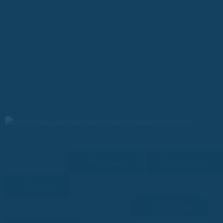
BU Rente berechnen – Wie viel steht dir zu?
Vorlesen
Download
18 Min. Lesezeit
Teilen
Link kopieren
Facebook
Twitter
LinkedIn
WhatsApp