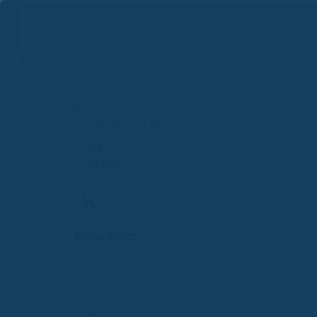
Suchbegriff...
Zum
Inhalt
springen
Krankenkassen
Krankenkassen Mega-Menü
SCHNELL
STARTEN
KassenMatch
Finde die
passende
GKV