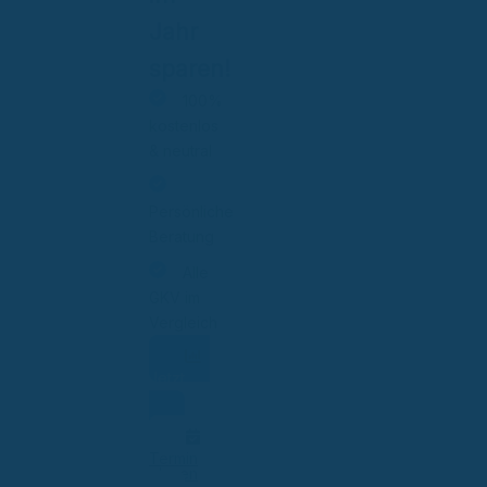
Jahr
sparen!
100%
kostenlos
& neutral
Persönliche
Beratung
Alle
GKV im
Vergleich
Jetzt
vergleichen
Termin
planen