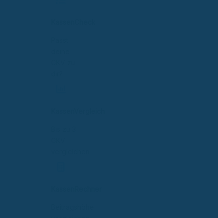
KassenCheck
Passt
deine
GKV zu
dir?
KassenVergleich
Bis zu 3
GKV
vergleichen
KassenRechner
Beitragshöhe