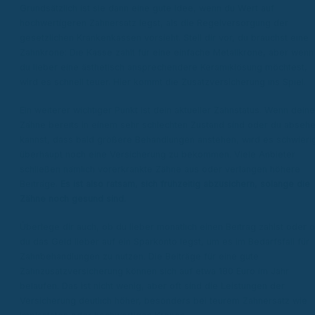
Grundsätzlich ist sie dann eine gute Idee, wenn du Wert auf
hochwertigeren Zahnersatz legst, als die Regelversorgung der
gesetzlichen Krankenkassen vorsieht. Stell dir vor, du brauchst eine
Zahnkrone: Die Kasse zahlt für eine einfache Metallkrone, aber wenn
du lieber eine ästhetisch ansprechendere Keramiklösung möchtest,
wird es schnell teuer. Hier kommt die Zusatzversicherung ins Spiel.
Ein weiterer wichtiger Punkt ist dein aktueller Zahnstatus. Wenn deine
Zähne bereits in einem sehr schlechten Zustand sind oder du abseh
kannst, dass bald größere Behandlungen anstehen, wird es schwieri
überhaupt noch eine Versicherung zu bekommen. Viele Anbieter
schließen nämlich vorerkrankte Zähne aus oder verlangen höhere
Beiträge.
Es ist also ratsam, sich frühzeitig abzusichern, solange die
Zähne noch gesund sind.
Überlege dir auch, ob du lieber monatlich einen Beitrag zahlst oder 
du das Geld lieber auf ein Sparkonto legst, um es im Bedarfsfall für
Zahnbehandlungen zu nutzen. Die Beiträge für eine gute
Zahnzusatzversicherung können sich auf etwa 180 Euro im Jahr
belaufen. Das ist nicht wenig, aber oft sind die Leistungen der
Versicherung deutlich höher, besonders bei teurem Zahnersatz wie