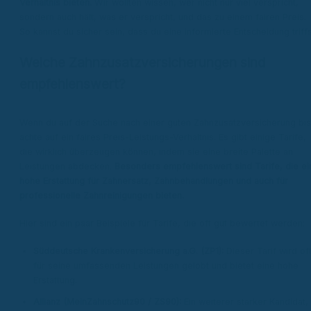
Verhältnis bieten.
Wir wollten wissen, wer nicht nur viel verspricht,
sondern auch hält, was er verspricht, und das zu einem fairen Preis.
So kannst du sicher sein, dass du eine informierte Entscheidung triffs
Welche Zahnzusatzversicherungen sind
empfehlenswert?
Wenn du auf der Suche nach einer guten Zahnzusatzversicherung bis
achte auf ein faires Preis-Leistungs-Verhältnis. Es gibt einige Tarife,
die wirklich überzeugen können, indem sie eine breite Palette an
Leistungen abdecken.
Besonders empfehlenswert sind Tarife, die ei
hohe Erstattung für Zahnersatz, Zahnbehandlungen und auch für
professionelle Zahnreinigungen bieten.
Hier sind ein paar Beispiele für Tarife, die oft gut bewertet werden:
Süddeutsche Krankenversicherung a.G. (ZP1):
Dieser Tarif wird of
für seine umfassenden Leistungen gelobt und bietet eine hohe
Erstattung.
Allianz (MeinZahnschutz90 / ZS90):
Ein weiterer starker Kandidat,