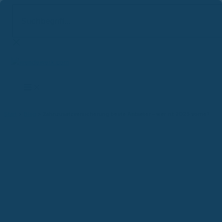
Suchbegriff...
Zum
Inhalt
springen
Start
Blog
Zahnzusatzversicherung beste Anbieter – wer ist 2025 vorne?
Versicherungsblog
Zahnzusatzversicherung
beste Anbieter – wer ist 2025
vorne?