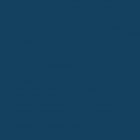
Zahlen sind aber nur Richtwerte, denn dein Alter ist nur ein Faktor.
Auch der Zustand deiner Zähne spielt eine große Rolle, und natürlich
welche Leistungen du genau in deinem Tarif haben möchtest. Manch
Versicherer bieten auch Rabatte an, wenn du deine Beiträge lieber
jährlich statt monatlich zahlst.
Es lohnt sich also, verschiedene
Angebote zu vergleichen, um das beste Preis-Leistungs-Verhältnis f
dich zu finden.
Ein paar Punkte, die die Kosten beeinflussen:
Dein Alter bei Vertragsabschluss:
Jüngere Leute zahlen in der
Regel weniger.
Der Zustand deiner Zähne:
Vorerkrankungen oder bereits geplant
Behandlungen können die Beiträge erhöhen oder sogar dazu
führen, dass du abgelehnt wirst.
Der Leistungsumfang des Tarifs:
Je mehr abgedeckt ist –
Zahnersatz, Zahnbehandlungen, professionelle Zahnreinigung,
Kieferorthopädie – desto höher der Beitrag.
Wartezeiten und Leistungsgrenzen:
Tarife ohne Wartezeiten oder
mit höheren Erstattungsgrenzen in den ersten Jahren sind oft