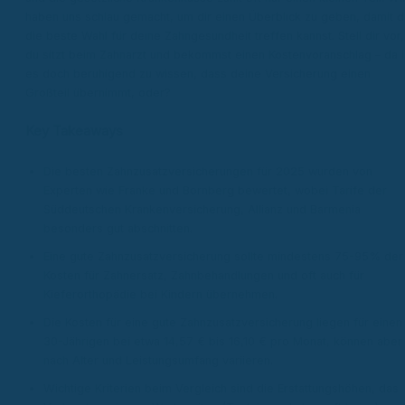
haben uns schlau gemacht, um dir einen Überblick zu geben, damit d
die beste Wahl für deine Zahngesundheit treffen kannst. Stell dir vor,
du sitzt beim Zahnarzt und bekommst einen Kostenvoranschlag – da i
es doch beruhigend zu wissen, dass deine Versicherung einen
Großteil übernimmt, oder?
Key Takeaways
Die besten Zahnzusatzversicherungen für 2025 wurden von
Experten wie Franke und Bornberg bewertet, wobei Tarife der
Süddeutschen Krankenversicherung, Allianz und Barmenia
besonders gut abschnitten.
Eine gute Zahnzusatzversicherung sollte mindestens 75-95% der
Kosten für Zahnersatz, Zahnbehandlungen und oft auch für
Kieferorthopädie bei Kindern übernehmen.
Die Kosten für eine gute Zahnzusatzversicherung liegen für einen
30-Jährigen bei etwa 14,57 € bis 16,10 € pro Monat, können aber 
nach Alter und Leistungsumfang variieren.
Wichtige Kriterien beim Vergleich sind die Erstattungshöhen, das