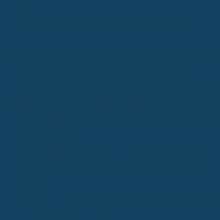
teurer.
LeistungDetail Erstattung für Zahnersatz
Wenn es um Zahnersatz geht, reden wir hier über die Posten, die de
Portemonnaie am stärksten belasten können. Deshalb ist es super
wichtig, dass deine Zahnzusatzversicherung hier ordentlich was
übernimmt. Idealerweise sollte die Versicherung mindestens 75
Prozent der Kosten decken, und zwar inklusive des Anteils, den dein
gesetzliche Krankenkasse sowieso schon zahlt. Viele Experten raten
zu Tarifen, die zwischen 75 und 90 Prozent der Kosten abdecken.
Tarife, die 100 Prozent übernehmen, sind oft unverhältnismäßig teue
und lohnen sich selten.
Was gehört alles zum Zahnersatz, der abgedeckt sein sollte?
Implantate:
Das sind künstliche Zahnwurzeln, oft die teuerste
Lösung.
Brücken:
Wenn ein oder mehrere Zähne fehlen, können Brücken
helfen, die Lücke zu schließen.