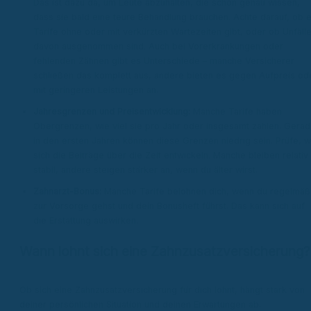
Das ist dazu da, um Leute abzuhalten, die schon genau wissen,
dass sie bald eine teure Behandlung brauchen. Achte darauf, ob 
Tarife ohne oder mit verkürzten Wartezeiten gibt, oder ob Unfäll
davon ausgenommen sind. Auch bei Vorerkrankungen oder
fehlenden Zähnen gibt es Unterschiede – manche Versicherer
schließen das komplett aus, andere bieten es gegen Aufpreis od
mit geringeren Leistungen an.
Jahresgrenzen und Preisentwicklung:
Manche Tarife haben
Obergrenzen, wie viel sie pro Jahr oder insgesamt zahlen. Gera
in den ersten Jahren können diese Grenzen niedrig sein. Prüfe, w
sich die Beiträge über die Zeit entwickeln. Manche bleiben relativ
stabil, andere steigen stärker an, wenn du älter wirst.
Zahnarzt-Bonus:
Manche Tarife belohnen dich, wenn du regelmäß
zur Vorsorge gehst und dein Bonusheft führst. Das kann sich auf
die Erstattung auswirken.
Wann lohnt sich eine Zahnzusatzversicherung?
Ob sich eine Zahnzusatzversicherung für dich lohnt, hängt stark von
deiner persönlichen Situation und deinen Erwartungen ab.