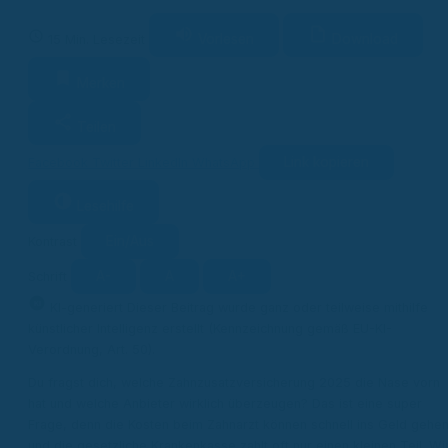
Vorlesen
Download
15 Min. Lesezeit
Merken
Teilen
Link kopieren
Facebook
Twitter
LinkedIn
WhatsApp
Lesehilfe
Ein/Aus
Kontrast
A-
A
A+
Schrift
KI
KI-generiert
Dieser Beitrag wurde ganz oder teilweise mithilfe
künstlicher Intelligenz erstellt (Kennzeichnung gemäß EU-KI-
Verordnung, Art. 50).
Du fragst dich, welche Zahnzusatzversicherung 2025 die Nase vorn
hat und welche Anbieter wirklich überzeugen? Das ist eine super
Frage, denn die Kosten beim Zahnarzt können schnell ins Geld gehen
und die gesetzliche Krankenkasse zahlt oft nur einen kleinen Teil. Wi