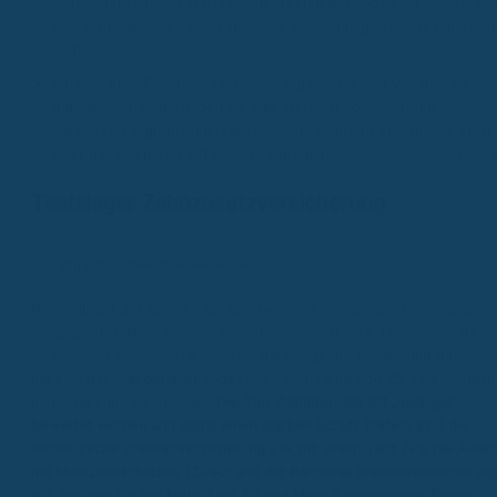
Vorhandensein von Wartezeiten (Testsieger haben oft keine), un
ob Leistungen für bereits geplante Behandlungen ausgeschlosse
sind.
Ob sich eine Zahnzusatzversicherung lohnt, hängt von deinen
individuellen Bedürfnigen ab; wer Wert auf hochwertigen
Zahnersatz legt, profitiert am meisten, während Sparfüchse auch
über das Ansparen auf einem Tagesgeldkonto nachdenken könne
Testsieger Zahnzusatzversicherung
Wenn du auf der Suche nach den besten Zahnzusatzversicherungen
für 2025 bist, dann schaust du wahrscheinlich nach Tarifen, die dir
wirklich was bringen. Die neutrale Ratingagentur Franke und Bornber
hat sich das mal genauer angeschaut und Tarife von 25 Versicherern
unter die Lupe genommen.
Die Top-Anbieter, die mit „sehr gut“
bewertet wurden und damit einen starken Schutz bieten, sind die
Süddeutsche Krankenversicherung a.G. mit ihrem Tarif ZP1, die Allian
mit MeinZahnschutz90 (ZS90) und die Barmenia Krankenversicherun
a.G. mit den Tarifen Mehr Zahn 90 und Mehr Zahnvorsorge Bonus.