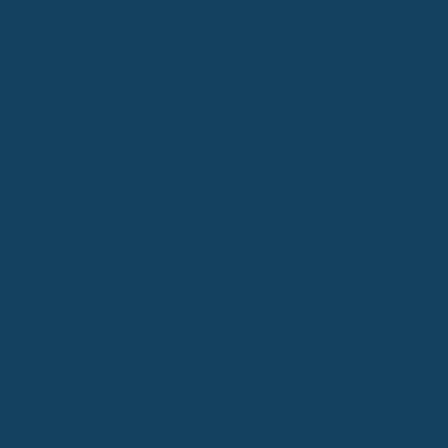
werden könnte? Diese vorausschauende Einschätzung hilft dir,
einen Tarif zu wählen, der auch zukünftige, vielleicht teure
Behandlungen mit abdeckt. Denk daran, dass viele Versicherungen
für bereits angeratene Behandlungen nicht aufkommen.
Beratung durch Spezialisten für Zahnersatz
Wenn es um komplexeren Zahnersatz geht, wie Implantate oder
aufwendige Brücken, kann es sinnvoll sein, einen Spezialisten für
Zahnersatz zu konsultieren. Diese Experten haben oft einen noch
tieferen Einblick in die neuesten Materialien und Techniken. Sie
können dir helfen, die Qualität und die Langlebigkeit verschiedener
Zahnersatzlösungen einzuschätzen. Diese Details sind wichtig, um
zu beurteilen, wie gut ein Tarif diese hochwertigen Optionen
abdeckt und ob die Erstattungssätze für dich passen.
Vergleich von Tarifen mit und ohne Altersrückstellung
Wenn du eine Zahnzusatzversicherung abschließt, stehst du vor
einer wichtigen Entscheidung: Wähle ich einen Tarif mit oder ohne
Altersrückstellung? Das hat direkte Auswirkungen auf deine
monatlichen Beiträge und wie sich diese über die Zeit entwickeln.