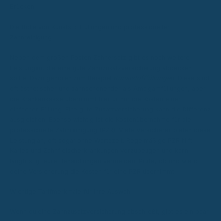
Brücken.
Die Rolle von Kunststofffüllungen und professioneller
Zahnreinigung
Neben dem großen Posten Zahnersatz gibt es noch weitere
Leistungen, die eine gute Zahnzusatzversicherung abdecken
sollte. Dazu gehören zum Beispiel
Kunststofffüllungen
. Diese sind
oft ästhetischer und zahnschonender als Amalgamfüllungen, aber
die Krankenkasse übernimmt hierfür nur die Kosten einer
einfachen Füllung. Eine gute Zusatzversicherung kann die Differenz
ausgleichen. Ebenso wichtig ist die Kostenübernahme für die
professionelle Zahnreinigung (PZR). Viele Versicherer bieten diese
Leistung an, oft sogar ohne Wartezeit. Regelmäßige PZR hilft,
Karies und Zahnfleischerkrankungen vorzubeugen und kann
langfristig teure Behandlungen vermeiden. Prüfe, ob und wie oft
deine Versicherung die Kosten für eine PZR übernimmt.
Wichtige Tarifmerkmale für Ihre Auswahl
Wenn du eine Zahnzusatzversicherung abschließt, gibt es ein paar