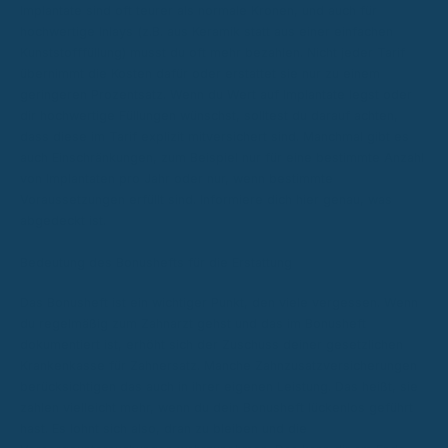
Implantate sind oft teurer als normale Kronen, und auch für
hochwertige Inlays (z.B. aus Keramik statt aus einer einfachen
Kunststofffüllung) musst du oft mehr bezahlen. Nicht jeder Tarif
übernimmt die Kosten dafür oder erstattet sie nur zu einem
geringeren Prozentsatz. Wenn du Wert auf Implantate legst oder
dir hochwertige Füllungen wünschst, solltest du darauf achten,
dass diese im Tarif explizit mitversichert sind. Manchmal gibt es
auch Einschränkungen, zum Beispiel nur für eine bestimmte Anzahl
von Implantaten pro Jahr oder nur, wenn bestimmte
Voraussetzungen erfüllt sind. Informiere dich hier genau, was
abgedeckt ist.
Bedeutung des Bonushefts für die Erstattung
Das Bonusheft ist ein wichtiger Punkt, den viele vergessen. Wenn
du regelmäßig zum Zahnarzt gehst und das im Bonusheft
dokumentiert ist, erhöht sich der Zuschuss deiner gesetzlichen
Krankenkasse für Zahnersatz. Manche Zahnzusatzversicherungen
berücksichtigen das auch in ihrer eigenen Leistung. Das heißt, sie
zahlen vielleicht mehr, wenn du dein Bonusheft lückenlos geführt
hast. Es lohnt sich also, dran zu bleiben und die