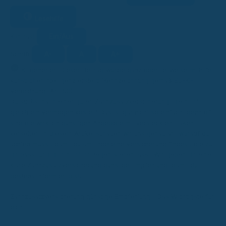
Lesehilfe
Ein/Aus
Kontrast
A-
A
A+
Schrift
KI
KI-generiert
Dieser Beitrag wurde ganz oder teilweise mithilfe
künstlicher Intelligenz erstellt (Kennzeichnung gemäß EU-KI-
Verordnung, Art. 50).
Du suchst nach einer guten Zahnzusatzversicherung, die nicht
gleich ein Vermögen kostet? Das ist gar nicht so einfach, denn oft
sind die wirklich günstigen Angebote mit versteckten Haken
versehen. In diesem Artikel schauen wir uns genau an, worauf du
achten musst, damit du am Ende eine Versicherung findest, die zu
dir passt und dich nicht im Regen stehen lässt. Wir geben dir eine
klare Zahnzusatzversicherung günstige Empfehlung, damit du
bestens informiert bist.
Zahnzusatzversicherung günstige Empfehlung – Das Wichtigste für
dich