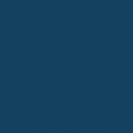
sind meist vorhersehbar und in den Vertragsbedingungen
festgelegt. Der Vorteil hierbei ist, dass du weniger Geld verlierst,
falls du dich entscheidest, die Versicherung zu wechseln oder zu
kündigen. Die Auswahl an solchen Tarifen ist oft auch größer.
Vor- und Nachteile beider Modelle
Die Wahl hängt stark von deiner persönlichen Situation und deinen
Erwartungen ab:
Tarife mit Altersrückstellung:
Vorteil: Stabile, planbare Beiträge über die
gesamte Laufzeit.
Nachteil: Höhere Anfangsbeiträge; angesparte
Rückstellungen verfallen bei Kündigung.
Tarife ohne Altersrückstellung:
Vorteil: Geringere Anfangsbeiträge; mehr
Flexibilität bei Kündigung/Wechsel.
Nachteil: Beiträge steigen im Laufe der Zeit, was
die langfristige Kalkulation erschwert.