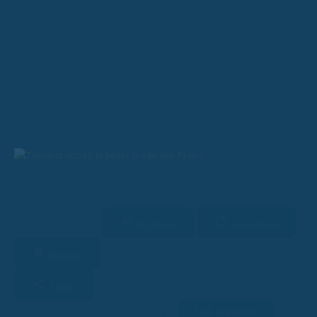
Zahnzusatzversicherung günstige Empfehlung – welcher Tarif
passt zu dir?
Vorlesen
Download
20 Min. Lesezeit
Merken
Teilen
Link kopieren
Facebook
Twitter
LinkedIn
WhatsApp