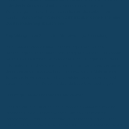
individuelle Zahngesundheit und kann dir sagen, welche
Behandlungen in Zukunft wahrscheinlich auf dich zukommen
könnten.
Sprich offen mit deinem Zahnarzt über deine Pläne, eine
Zusatzversicherung abzuschließen.
Empfehlungen von Zahnärzten für notwendige Behandlungen
Dein Zahnarzt kann dir eine Einschätzung geben, welche
Behandlungen wahrscheinlich notwendig sein werden. Das können
beispielsweise Kronen, Brücken oder auch Füllungen sein. Diese
Informationen sind Gold wert, um einen Tarif zu finden, der genau
diese Leistungen abdeckt. Frag ihn direkt, welche Materialien er
für die beste Versorgung hält und welche Kosten dabei auf dich
zukommen könnten. So vermeidest du böse Überraschungen.
Zukünftige Behandlungsbedarfe einschätzen
Über die aktuelle Situation hinaus kann dein Zahnarzt auch eine
Prognose für die Zukunft abgeben. Gibt es Anzeichen für
Parodontose? Steht vielleicht eine Wurzelbehandlung an? Oder
hast du vielleicht schon eine Zahnfehlstellung, die später korrigiert