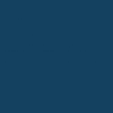
Konstante Beiträge durch Altersrückstellungen
Tarife mit Altersrückstellungen funktionieren im Grunde so, dass
du von Anfang an etwas mehr zahlst. Dieses zusätzliche Geld wird
angespart, um die Beiträge im Alter stabil zu halten. Da die
Wahrscheinlichkeit für Zahnersatz und aufwendigere Behandlungen
mit dem Alter steigt, würden Tarife ohne diese Rückstellungen
teurer werden.
Mit einer Altersrückstellung bleibt dein Beitrag über
die gesamte Laufzeit hinweg gleich.
Das gibt dir eine gute
Planbarkeit, wie viel dich die Versicherung langfristig kostet. Der
Nachteil ist, dass die anfänglich höheren Beiträge weg sind, wenn
du den Vertrag kündigen solltest. Diese Rückstellungen sind in der
Regel nicht auf einen anderen Versicherer übertragbar.
Beitragssteigerungen bei Tarifen ohne Altersrückstellung
Bei Tarifen, die keine Altersrückstellungen bilden, sind die
monatlichen Kosten zu Beginn oft niedriger. Das ist besonders für
jüngere Leute attraktiv. Allerdings musst du damit rechnen, dass
die Beiträge im Laufe der Jahre ansteigen. Diese Steigerungen