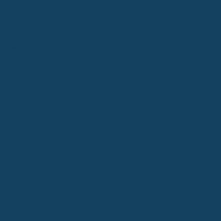
anfangs günstiger sind, aber mit der Zeit teurer werden.
Grundlagen einer günstigen Zahnzusatzversicherung
Wenn du über eine Zahnzusatzversicherung nachdenkst, ist es
verlockend, sich nur auf den monatlichen Preis zu konzentrieren.
Aber mal ehrlich, das ist oft der falsche Weg. Eine wirklich
günstige Versicherung zeichnet sich nicht nur durch niedrige
Beiträge aus, sondern vor allem durch die Leistungen, die sie
abdeckt. Stell dir vor, du zahlst jeden Monat wenig, aber wenn du
dann wirklich mal eine teure Behandlung brauchst, bleibt ein
großer Teil davon an dir hängen. Das ist dann nicht mehr so
günstig, oder?
Leistungsumfang statt reiner Preisvergleich
Das Wichtigste zuerst: Schau dir genau an, was die Versicherung
abdeckt. Es gibt Tarife, die locken mit sehr niedrigen Preisen, aber
dann sind wichtige Dinge wie Zahnersatz oder professionelle