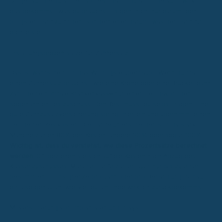
Dinge, auf die du achten solltest, damit du am Ende auch wirklich
das bekommst, was du brauchst. Es geht nicht nur darum, den
billigsten Tarif zu finden, sondern eher darum, was der Tarif für
dich leistet.
Erstattungsprozentsätze für Zahnersatz
Das ist wahrscheinlich das Wichtigste überhaupt. Wenn du mal
einen Zahnersatz brauchst, wie eine Krone oder eine Brücke, dann
zahlt deine normale Krankenkasse nur einen Teil davon, den
sogenannten Festzuschuss. Den Rest musst du selbst tragen. Eine
gute Zahnzusatzversicherung springt hier ein und übernimmt einen
Teil deiner Restkosten. Die Tarife unterscheiden sich da stark:
Manche zahlen 80% der Kosten, andere 90% oder sogar 100%.
Wichtig ist, dass du verstehst, wie diese Prozentsätze berechnet
werden.
Oft beziehen sie sich auf die Kosten nach Abzug des
Kassenzuschusses. Manche Tarife zahlen auch nur bis zu einer
bestimmten Höchstgrenze pro Jahr oder pro Behandlung. Schau
dir also genau an, wie viel du am Ende wirklich zurückbekommst.
Mitversicherung von Implantaten und Inlays