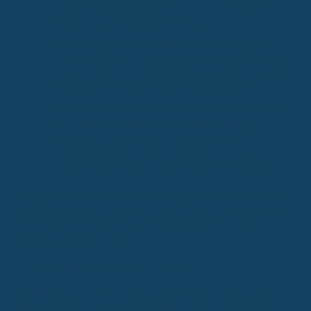
Das kann zum Beispiel ein maximaler Betrag sein, den du
im ersten Jahr erstattet bekommst.
Ausschluss bestimmter Behandlungen:
Manchmal sind
bestimmte, teure Behandlungen wie Zahnersatz oder
Implantate von der Sofortleistung ausgenommen, auch
wenn der Tarif ansonsten keine Wartezeit hat.
Gesundheitsfragen sind trotzdem wichtig:
Auch wenn ein
Tarif keine Wartezeit hat, kann er Gesundheitsfragen
stellen. Wenn du diese nicht wahrheitsgemäß
beantwortest, kann die Versicherung die Leistung
verweigern, selbst wenn keine Wartezeit besteht.
Es lohnt sich also, die Details genau zu lesen. Was genau wird
sofort übernommen und was nicht? Gibt es Obergrenzen? Das
sind die Fragen, die du dir stellen solltest, um keine bösen
Überraschungen zu erleben.
Die Rolle von Zahnärzten bei der Tarifwahl
Dein Zahnarzt ist eine wichtige Anlaufstelle, wenn es um die
Auswahl der richtigen Zahnzusatzversicherung geht. Er kennt deine