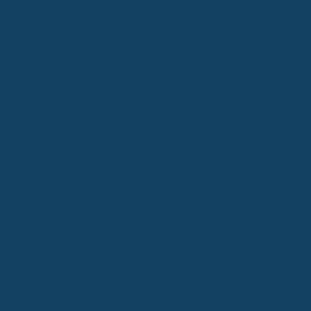
Vorsorgeuntersuchungen wahrzunehmen. Das kann dir am Ende
bares Geld sparen, wenn du doch mal einen Zahnersatz benötigst.
Umgang mit Wartezeiten und Gesundheitsfragen
Wenn du eine Zahnzusatzversicherung abschließt, wirst du schnell
auf die Begriffe "Wartezeit" und "Gesundheitsfragen" stoßen. Das
sind wichtige Punkte, die du verstehen solltest, bevor du dich für
einen Tarif entscheidest.
Tarife ohne Wartezeit und Gesundheitsfragen
Viele Versicherer bieten mittlerweile Tarife an, bei denen du auf
die üblichen Wartezeiten verzichten kannst. Das bedeutet, dass du
oft schon kurz nach Vertragsabschluss Leistungen in Anspruch
nehmen kannst, zum Beispiel für eine Zahnreinigung oder eine
einfache Füllung. Das ist besonders praktisch, wenn du nicht lange
warten möchtest oder wenn du absehen kannst, dass bald eine
Behandlung ansteht. Achte aber genau darauf, was genau
"sofortiger Schutz" bedeutet. Manchmal gibt es trotzdem
Einschränkungen, zum Beispiel bei bereits angeratenen
Behandlungen.