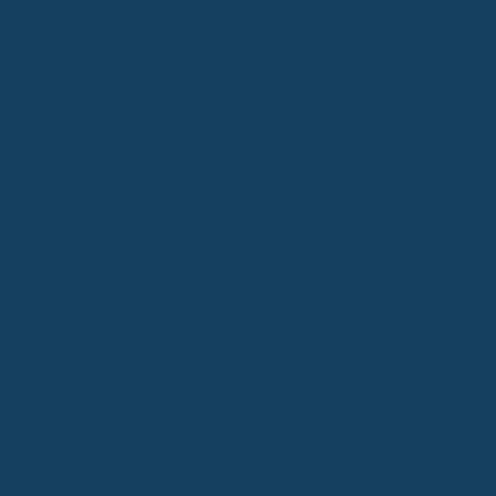
Schau beim Abschluss einer Zahnzusatzversicherung
nicht nur auf den Preis, sondern vor allem auf die
Leistungen. Ein günstiges Angebot kann schnell teuer
werden, wenn wichtige Behandlungen nicht abgedeckt
sind.
Achte besonders auf die Erstattungssätze für Zahnersatz
wie Kronen, Brücken und Implantate. Auch Inlays und
Kunststofffüllungen sind wichtig, da die gesetzliche
Krankenkasse hier nur wenig übernimmt.
Tarife ohne Wartezeiten und Gesundheitsfragen sind
verlockend, besonders wenn du schon Zahnprobleme
hast. Bedenke aber, dass diese oft teurer sind und
geplante Behandlungen meist ausschließen.
Dein Zahnarzt kann dir helfen, zukünftige
Behandlungsbedarfe abzuschätzen. Frag ihn nach
Empfehlungen für Leistungen, die für dich wichtig sein
könnten.
Überlege, ob du Tarife mit Altersrückstellungen
bevorzugst, die konstante Beiträge versprechen, oder
ob dir Tarife ohne diese Rückstellung lieber sind, die