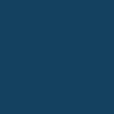
Bei den Gesundheitsfragen ist es so: Manche Tarife kommen ganz
ohne diese Fragen aus. Das klingt erstmal super, weil du dir keine
Gedanken machen musst, ob du etwas Falsches angibst. Aber
Vorsicht: Wenn ein Tarif keine Gesundheitsfragen stellt, sind die
Beiträge oft höher. Das liegt daran, dass der Versicherer das
Risiko nicht einschätzen kann und die Kosten auf alle Versicherten
umlegt. Außerdem können solche Tarife manchmal
Leistungsausschlüsse haben oder die Erstattungen sind begrenzt.
Es ist also ein Geben und Nehmen.
Versicherungen für bestehende Zahnprobleme
Das ist ein kniffliger Punkt. Wenn du bereits weißt, dass du eine
Zahnbehandlung brauchst oder schon ein Problem hast, wird es
schwieriger, eine gute und günstige Versicherung zu finden. Die
meisten Tarife haben Wartezeiten, und wenn eine Behandlung
schon angeraten ist, bevor du den Vertrag abschließt, zahlt die
Versicherung oft nicht. Das gilt auch, wenn du bei den
Gesundheitsfragen etwas verschweigst. Sei hier ehrlich, denn
sonst kann es später Probleme geben.