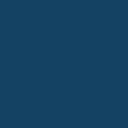
Zahnreinigung nur unzureichend oder gar nicht mitversichert.
Eine
gute Zahnzusatzversicherung ist ein Kompromiss zwischen dem,
was du zahlst, und dem, was du im Ernstfall erstattet bekommst.
Überlege dir, welche Behandlungen für dich am wichtigsten sind.
Geht es dir primär um die Kostenübernahme für Kronen und
Brücken, oder ist dir auch die Kostenbeteiligung an hochwertigen
Füllungen wichtig? Manchmal lohnt es sich, ein paar Euro mehr pro
Monat zu zahlen, um dafür im Fall der Fälle besser abgesichert zu
sein.
Die Bedeutung von Zahnersatzleistungen
Die größten Kosten im Bereich Zahngesundheit entstehen oft durch
Zahnersatz. Wenn du eine Zahnlücke hast oder ein Zahn
abgebrochen ist, kann das schnell mehrere hundert oder sogar
tausende Euro kosten. Die gesetzliche Krankenkasse leistet hier
nur einen Festzuschuss, der oft nicht ausreicht, um hochwertigen
Zahnersatz zu finanzieren. Deshalb ist es entscheidend, dass
deine Zahnzusatzversicherung hier gut aufgestellt ist. Achte
darauf, wie hoch die Erstattung für Zahnersatz ist – idealerweise
deckt sie einen großen Teil der Kosten ab, damit dein Eigenanteil
überschaubar bleibt. Das gilt besonders für Implantate, Kronen und