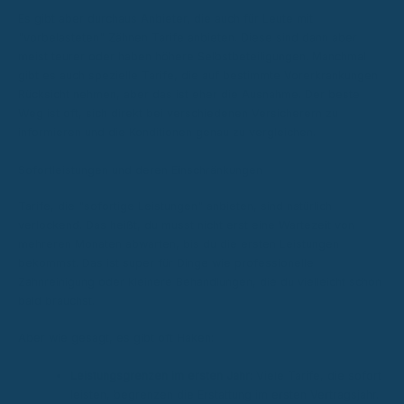
Es gibt aber durchaus Anbieter, die auch für Leute mit
"vorbelasteten" Zähnen Tarife anbieten. Diese sind dann aber
meist teurer oder haben höhere Selbstbeteiligungen. Manchmal
gibt es auch spezielle Tarife, die auf bestimmte Vorerkrankungen
Rücksicht nehmen, aber das ist eher die Ausnahme. Der beste
Weg ist oft, sich direkt bei verschiedenen Versicherern zu
informieren und die Konditionen genau zu vergleichen.
Sofortleistungen und deren Einschränkungen
Tarife, die "sofortige Leistungen" anbieten, sind natürlich
verlockend. Das heißt, du musst nicht erst eine Wartezeit von
mehreren Monaten abwarten, bis du die ersten Leistungen
bekommst. Das ist super für Dinge wie professionelle
Zahnreinigung oder kleinere Behandlungen, die du vielleicht schon
bald brauchst.
Aber wie gesagt, es gibt oft Haken:
Leistungsgrenzen im ersten Jahr:
Viele Tarife, die sofort
leisten, begrenzen die Erstattung im ersten Vertragsjahr.