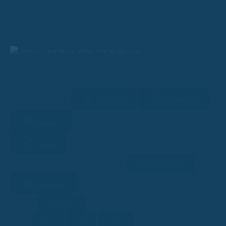
Zahnzusatzversicherung günstiger Online Abschluss – wie fix geht
das?
Vorlesen
Download
14 Min. Lesezeit
Merken
Teilen
Link kopieren
Facebook
Twitter
LinkedIn
WhatsApp
Lesehilfe
Ein/Aus
Kontrast
A-
A
A+
Schrift