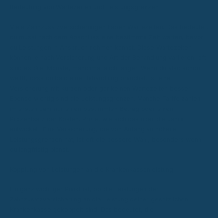
Bedeutung von Wartezeiten und Leistungsgrenzen
Viele Zahnzusatzversicherungen haben Wartezeiten. Das bedeutet,
du musst nach dem Abschluss eine bestimmte Zeit warten, bevor
du Leistungen in Anspruch nehmen kannst. Diese Wartezeiten
können je nach Versicherung und Art der Behandlung variieren, oft
sind es drei Monate, manchmal auch länger. Wenn du also schon
weißt, dass du bald eine Behandlung brauchst, ist eine
Versicherung mit kurzen oder gar keinen Wartezeiten besser.
Ebenso wichtig sind die Leistungsgrenzen. Manche Tarife zahlen
im ersten Jahr nur einen bestimmten Betrag oder einen
Prozentsatz der Kosten. Prüfe, wie sich das über die Jahre
entwickelt. Eine Versicherung, die von Anfang an höhere
Leistungsgrenzen hat, ist oft die bessere Wahl, besonders wenn
du langfristig planst.
Kopplung von Leistungen an die Krankenkassenleistung
Ein ganz wichtiger Punkt ist, ob die Leistungen der
Zahnzusatzversicherung an die Leistung deiner gesetzlichen
Krankenkasse gekoppelt sind. Das bedeutet, die