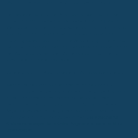
Wann sich der Abschluss einer Zahnzusatzversicherung lohnt
Der beste Zeitpunkt für den Abschluss ist, wenn du noch keine
größeren Zahnprobleme hast oder keine Behandlung ansteht.
Wenn du bereits einen Heil- und Kostenplan hast, ist es meist zu
spät, da laufende Behandlungen oft ausgeschlossen sind.
Frühzeitig abgeschlossen, kann die Versicherung dir helfen, auch
bei größeren zahnärztlichen Eingriffen
deutlich
zu sparen und dir
den Zugang zu hochwertigem Zahnersatz zu ermöglichen, der
sonst vielleicht unerreichbar wäre.
Vorteile des Online-Abschlusses einer Zahnzusatzversicherung
Wenn du deine Zahnzusatzversicherung online abschließt,
profitierst du von einigen klaren Vorteilen. Der ganze Prozess ist
oft deutlich schneller und unkomplizierter als bei einem
persönlichen Gespräch. Du kannst dir in Ruhe verschiedene
Angebote ansehen und vergleichen, was dir hilft, wirklich
transparente Informationen zu bekommen.
Das Potenzial für
Kosteneinsparungen durch Online-Angebote ist dabei nicht zu
unterschätzen.