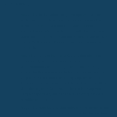
Ästhetik einzugehen:
Nutzen Sie Ihr Bonusheft:
Regelmäßige zahnärztliche
Kontrollen sind nicht nur gut für Ihre Zahngesundheit,
sondern erhöhen auch den Festzuschuss Ihrer
Krankenkasse. Wenn Sie Ihr Bonusheft über mehrere
Jahre lückenlos führen, kann der Zuschuss von 60 % auf
bis zu 75 % steigen. Das reduziert Ihren Eigenanteil
erheblich.
Holen Sie mehrere Heil- und Kostenpläne ein:
Es ist Ihr
gutes Recht, sich Kostenvoranschläge von
verschiedenen Zahnärzten geben zu lassen. Oft gibt es
erhebliche Preisunterschiede für die gleiche Leistung.
Vergleichen Sie diese Pläne sorgfältig, um das beste
Angebot zu finden. Manchmal lohnt sich auch der Blick
über den eigenen Ort hinaus oder die Nutzung von
Vergleichsportalen, auf denen Praxen oft günstigere
Konditionen anbieten.
Fragen Sie nach Materialalternativen:
Nicht immer ist die
teuerste Lösung auch die einzig sinnvolle. Besprechen