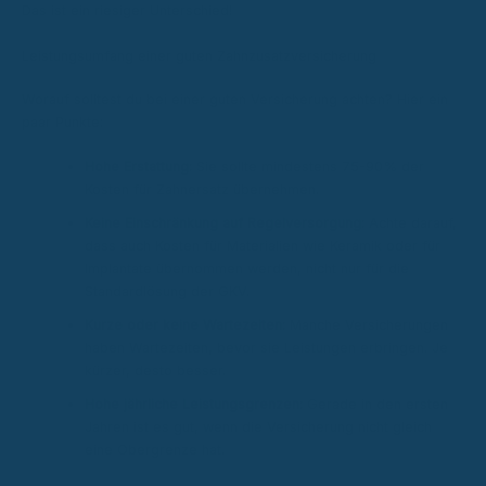
Das ist ein riesiger Unterschied!
Leistungsumfang einer guten Zahnzusatzversicherung
Worauf solltest du bei einer guten Versicherung achten? Hier ein
paar Punkte:
Hohe Erstattung:
Sie sollte mindestens 75-90% der
Kosten für Zahnersatz übernehmen.
Keine Einschränkung auf Regelversorgung:
Achte darauf,
dass auch Kosten für Materialien wie Keramik oder für
Implantate übernommen werden, nicht nur für die
Standardlösung der GKV.
Kurze oder keine Wartezeiten:
Manche Versicherungen
haben Wartezeiten, bevor sie Leistungen erbringen. Je
kürzer, desto besser.
Hohe jährliche Leistungsgrenzen:
Gerade in den ersten
Jahren ist es gut, wenn die Versicherung nicht gleich
eine Obergrenze hat.