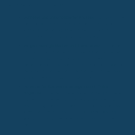
Der Online-Abschluss bietet dir:
Schneller und unkomplizierter Prozess:
Du musst keine
Termine beim Versicherer oder Vermittler machen. Oft
kannst du den Antrag direkt online ausfüllen und
abschicken. Das spart dir Zeit und Aufwand.
Vergleichsmöglichkeiten und Transparenz:
Im Internet
findest du viele Vergleichsportale und Anbieterseiten.
Dort kannst du Leistungen und Preise direkt
gegenüberstellen. So siehst du auf einen Blick, welche
Versicherung am besten zu deinen Bedürfnissen passt
und welche Kosten auf dich zukommen.
Potenzial für Kosteneinsparungen durch Online-
Angebote:
Viele Versicherer bieten online günstigere
Tarife an, da sie geringere Verwaltungskosten haben.
Manchmal gibt es auch spezielle Online-Rabatte. Das
kann dazu führen, dass du für die gleiche Leistung
weniger zahlst als bei einem Abschluss über einen
Vermittler.