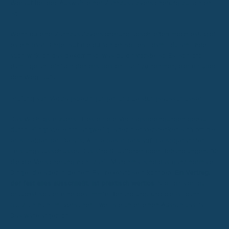
Worauf bei der Auswahl einer Zahnzusatzversicherung zu achten
ist
Wenn du eine Zahnzusatzversicherung abschließen möchtest, gibt
es ein paar Dinge, auf die du achten solltest, damit du am Ende
auch wirklich das bekommst, was du dir vorstellst. Es ist nicht
damit getan, einfach den erstbesten Tarif zu nehmen, der dir über
den Weg läuft.
Prüfung von Vertragsbedingungen und Leistungsausschlüssen
Das Wichtigste zuerst: Lies dir die Vertragsbedingungen genau
durch. Klingt vielleicht langweilig, aber hier verstecken sich oft die
entscheidenden Details. Achte besonders auf die sogenannten
Leistungsausschlüsse. Das sind Situationen oder Behandlungen, für
die die Versicherung nicht zahlt. Manchmal sind das ganz normale
Dinge, die aber in deinem Fall relevant sein könnten.
Ein Vertrag,
der fast alles ausschließt, ist praktisch wertlos.
Stell dir vor, du
brauchst später eine bestimmte Behandlung, und die ist dann
plötzlich nicht mitversichert, weil sie unter einen Ausschluss fällt.
Das wäre ärgerlich.