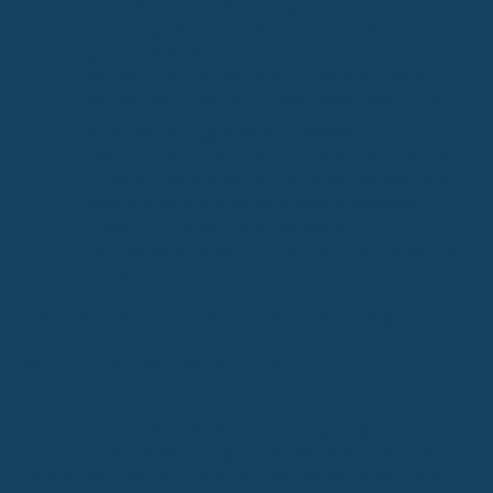
Sie mit Ihrem Zahnarzt, ob es günstigere, aber dennoch
hochwertige Materialien gibt, die für Ihre Situation
geeignet sind. Manchmal reicht eine metallverstärkte
Keramikkrone statt einer Vollkeramikkrone, ohne dass
dies die Haltbarkeit oder Ästhetik negativ beeinflusst.
Prüfen Sie Zahlungsmodelle und Rabatte:
Viele
Zahnarztpraxen bieten mittlerweile Ratenzahlungen oder
zinsfreie Finanzierungen an. Das verteilt die finanzielle
Belastung und macht die Behandlung zugänglicher.
Fragen Sie auch nach möglichen Rabatten,
beispielsweise bei Behandlungen zum Jahresende oder
bei bestimmten Aktionen.
Zahnersatz im Ausland als Option für Kosteneinsparungen
Der Gedanke liegt nahe: Wenn der Zahnersatz in Deutschland oft
teuer ist, warum nicht im Ausland nach einer günstigeren Lösung
suchen? Länder wie Polen, Ungarn oder die Türkei locken mit
Behandlungen, die oft nur einen Bruchteil der deutschen Preise