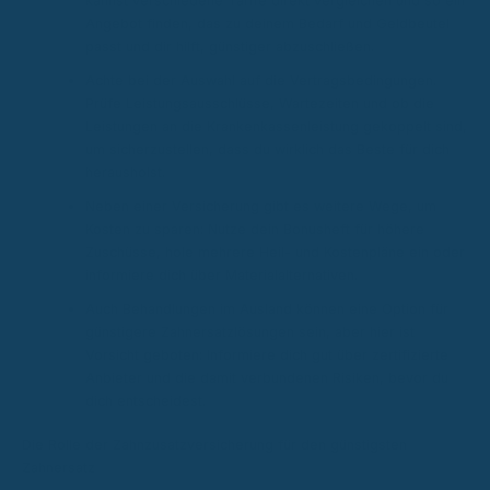
kannst verschiedene Tarife direkt vergleichen und so ein
Angebot finden, das zu deinem Bedarf und Geldbeutel
passt und dir hilft, günstiger abzuschließen.
Achte bei der Auswahl auf die Vertragsbedingungen.
Prüfe Leistungsausschlüsse, Wartezeiten und ob die
Leistungen an die Krankenkassenleistung gekoppelt sind,
um sicherzustellen, dass du wirklich das Beste für dich
herausholst.
Neben einer Versicherung gibt es weitere Wege, um
Kosten zu sparen: Nutze dein Bonusheft für höhere
Zuschüsse, hole mehrere Heil- und Kostenpläne ein oder
informiere dich über Materialalternativen.
Auch Behandlungen im Ausland können eine Option für
günstigere Zahnersatzlösungen sein, aber hier ist
Vorsicht geboten: Informiere dich gut über zertifizierte
Anbieter und die damit verbundenen Risiken, bevor du
dich entscheidest.
Die Rolle der Zahnzusatzversicherung für den günstigsten
Zahnersatz