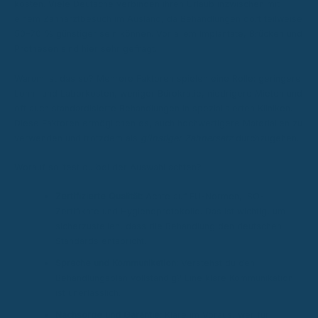
kosten. Viele Deutsche verbinden ihren Urlaub inzwischen mit
einem Zahnarztbesuch im Ausland, da Behandlungen dort teilweise
50–70 % günstiger sein können. Vor allem Implantate, Brücken und
Prothesen sind hier sehr gefragt.
Warum ist das so? Mehrere Faktoren spielen eine Rolle: geringere
Lohn- und Laborkosten, weniger Bürokratie, niedrigere Mieten und
oft auch standardisierte Behandlungen in spezialisierten Kliniken.
Diese Faktoren ermöglichen es, auch hochwertigere Materialien zu
verwenden und trotzdem als
günstiger Zahnersatz
durchzugehen.
Worauf solltest du bei der Auswahl achten?
Zertifizierte Qualität:
Achte auf EU-Normen, ISO-
Zertifikate und Hygieneprotokolle. Das ist wichtig, um
sicherzustellen, dass die Behandlung den deutschen
Standards entspricht.
Sprache und Kommunikation:
Verstehst du den
Behandlungsplan vollständig? Eine klare Kommunikation
ist unerlässlich.
Nachsorge und Garantie:
Kläre im Voraus, wer für