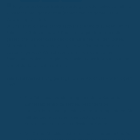
KI
KI-generiert
Dieser Beitrag wurde ganz oder teilweise mithilfe
künstlicher Intelligenz erstellt (Kennzeichnung gemäß EU-KI-
Verordnung, Art. 50).
Du überlegst, dir eine Zahnzusatzversicherung zuzulegen, um bei
Zahnersatz Geld zu sparen? Das ist eine gute Idee, denn die
gesetzliche Krankenkasse deckt oft nur einen Teil der Kosten.
Aber wie funktioniert das genau, und wie findest du online die
besten Angebote? Wir schauen uns an, wie du mit einer
Zahnzusatzversicherung günstiger online abschließen kannst und
worauf du dabei achten solltest.
Zahnzusatzversicherung günstiger Online Abschluss – wie fix geht
das?
Eine Zahnzusatzversicherung kann deine Kosten für
Zahnersatz erheblich senken, besonders bei
hochwertigen Lösungen wie Kronen oder Implantaten. Sie
füllt die Lücke zwischen den Leistungen der
Krankenkasse und den tatsächlichen Kosten.
Der Online-Abschluss ist oft schneller und einfacher. Du