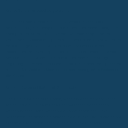
Krone: Schutz für beschädigte Zähne
Eine Zahnkrone kommt zum Einsatz, wenn ein Zahn stark
beschädigt ist, zum Beispiel durch Karies oder einen Bruch, aber
noch gerettet werden kann. Sie wird wie eine Kappe über den
verbliebenen Zahnstumpf gesetzt und schützt ihn so vor weiterem
Verfall. Die gesetzliche Krankenkasse bezuschusst Kronen im
Rahmen der Regelversorgung, meist aus Nichtedelmetall. Wenn
Sie sich für eine Krone aus Keramik oder eine höherwertige
Legierung entscheiden, müssen Sie mit einem höheren Eigenanteil
rechnen.
Die Wahl des Materials hat hier einen großen Einfluss auf
die Kosten.
Brücke: Lücken schließen mit Zahnersatz
Eine Brücke ist eine gute Option, wenn ein oder mehrere Zähne
fehlen und die Lücken mit den Nachbarzähnen geschlossen
werden können. Dabei werden die Zähne neben der Lücke
beschliffen und dienen als Anker für die Brücke. Die Brücke selbst
ersetzt die fehlenden Zähne. Auch hier gibt es verschiedene