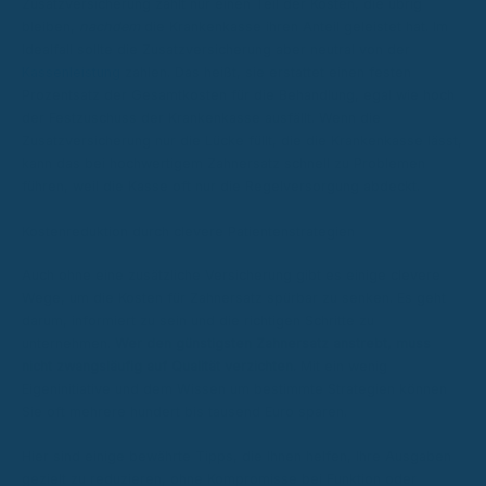
Zusatzversicherung zahlt nur einen Teil der Kosten, die übrig
bleiben,
nachdem
die Krankenkasse ihren Anteil geleistet hat. Im
Idealfall sollte die Zusatzversicherung aber neutral von der
Kassenleistung
zahlen. Das heißt, sie erstattet einen festen
Prozentsatz der Gesamtkosten für die Behandlung, egal wie hoch
der Festzuschuss der Krankenkasse ausfällt. Wenn die
Zusatzversicherung nur die Lücke füllt, die die Krankenkasse lässt,
kann das bei hochwertigem Zahnersatz schnell zu Problemen
führen, weil die Kasse oft nur die Regelversorgung abdeckt.
Kostenreduktion durch clevere Patientenstrategien
Auch ohne eine zusätzliche Versicherung gibt es einige clevere
Wege, um die Kosten für Zahnersatz spürbar zu senken. Es geht
darum, informiert zu sein und die richtigen Schritte zu
unternehmen.
Wer den günstigsten Zahnersatz anstrebt, muss
nicht zwangsläufig auf Qualität verzichten.
Mit ein wenig
Eigeninitiative und dem Wissen um bestimmte Strategien können
Sie oft mehrere hundert bis tausend Euro sparen.
Hier sind einige bewährte Tipps, die Ihnen helfen, Ihre Ausgaben
gezielt zu reduzieren, ohne Kompromisse bei Funktion oder