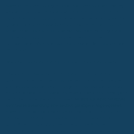
Wenn es um Zahnersatz geht, spielt die Zahnzusatzversicherung
eine wichtige Rolle, um die Kosten für dich möglichst gering zu
halten. Stell dir vor, du brauchst eine Krone oder eine Brücke. Die
gesetzliche Krankenkasse (GKV) zahlt zwar einen Teil dazu, den
sogenannten Festzuschuss, aber der Rest bleibt dein Eigenanteil.
Und der kann ganz schön happig sein, besonders bei
hochwertigeren Materialien oder komplexeren Behandlungen wie
Implantaten.
Wie eine Zusatzversicherung die Kosten für Zahnersatz senkt
Eine Zahnzusatzversicherung tritt genau hier in Aktion. Sie
übernimmt einen Teil oder sogar die gesamten Kosten, die über
den Festzuschuss der GKV hinausgehen. Das bedeutet, dass du
dir auch teurere und bessere Lösungen leisten kannst, ohne gleich
tief in die Tasche greifen zu müssen.
So wird aus einer potenziell
sehr teuren Behandlung eine deutlich günstigere Angelegenheit.
Wenn du zum Beispiel eine Keramikkrone für 800 Euro brauchst
und die GKV dir 200 Euro Festzuschuss gibt, bleiben 600 Euro
übrig. Mit einer guten Zusatzversicherung, die 90% der
Restkosten übernimmt, zahlst du am Ende nur noch 60 Euro selbst.