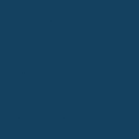
eventuelle spätere Korrekturen aufkommt und welche
Garantiebedingungen gelten.
GKV-Zuschüsse:
Auch bei Zahnersatz im EU-Ausland ist
ein Festzuschuss deiner Krankenkasse möglich. Dafür
benötigst du aber unbedingt einen gültigen Heil- und
Kostenplan, bevor die Behandlung beginnt.
Wenn diese Punkte stimmen, kann sich der Weg ins Ausland
wirklich lohnen. Vor allem bei umfangreichen Arbeiten, wie
mehreren Implantaten oder einer Vollprothese, sind Einsparungen
von mehreren Tausend Euro möglich. Ein Beispiel hierfür sind
Kliniken in der Türkei, die oft Komplettpakete inklusive Flug und
Hotel anbieten und sich auf internationale Patienten spezialisiert
haben.
Vergleich verschiedener Zahnersatz-Arten
Wenn es um Zahnersatz geht, gibt es verschiedene Arten, die sich
in Funktion, Ästhetik und natürlich im Preis unterscheiden. Es ist
wichtig, diese Unterschiede zu kennen, um die für Sie beste und
günstigste Lösung zu finden.