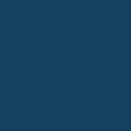
Konkrete Angaben:
In dieser Vereinbarung muss genau
stehen, welche Leistung mit welcher Nummer und
welchem höheren Steigerungsfaktor abgerechnet wird,
und wie hoch der Betrag ist.
Hinweis auf Erstattung:
Der Zahnarzt muss dich darauf
hinweisen, dass deine Versicherung die erhöhten Kosten
möglicherweise nicht komplett übernimmt.
Wenn eine solche Vereinbarung nicht getroffen wurde und der
Zahnarzt trotzdem höhere Sätze ansetzt, ist das eigentlich nicht
zulässig. Manche Versicherungen haben aber Tarife, die auch
solche höheren Sätze abdecken, oft bis zum 5-fachen Satz oder
sogar ohne Begrenzung. Das ist dann ein wichtiger Punkt, den du
beim Vergleich der Tarife unbedingt beachten solltest, um nicht
auf unerwarteten Kosten sitzen zu bleiben.
Zahnvorsorge und Bonussysteme
Deine Zahngesundheit ist ein wichtiges Thema, und die
Zahnzusatzversicherung spielt dabei eine große Rolle. Ein Punkt,
der oft übersehen wird, ist die Bedeutung von Vorsorge und wie