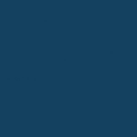
sondern können auch länger halten, wenn sie gut gemacht sind.
Die Kosten dafür musst du aber meist selbst tragen, da die
gesetzliche Krankenkasse nur einen Teil übernimmt. Hier reden wir
schnell von etwa 100 Euro extra pro Zahn, je nachdem, wie groß
das Loch ist.
Dann gibt es noch die Inlays. Das sind quasi Füllungen, die im
Labor extra für dich angefertigt werden, oft aus Keramik oder
Gold. Keramik ist optisch meist ansprechender, während Gold als
langlebiger gilt. Die Herstellung ist aufwendiger und die Kosten
können sich auf 400 bis 800 Euro summieren. Die Krankenkasse
zahlt hier nur einen kleinen Festbetrag, der einer einfachen
Amalgamfüllung
entspricht. Das bedeutet, dein Eigenanteil liegt bei
Inlays oft bei 90% oder mehr.
Bei der Wahl einer Zahnzusatzversicherung solltest du genau
hinschauen, wie diese Kosten abgedeckt werden:
Kunststofffüllungen:
Achte darauf, dass der Tarif auch
Zahnbehandlungen abdeckt, nicht nur Zahnersatz. Viele
Versicherungen bieten hier 100% Erstattung.