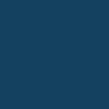
Zahnersatz und punkten mit guten Leistungen bei
Zahnbehandlungen. Die Württembergische punktet zusätzlich mit
keinen Wartezeiten und einem jährlichen Budget für
Zahnreinigungen.
Diese Tarife gelten als gute Wahl, wenn du Wert
auf ein breites Leistungsspektrum legst.
Kostengünstige Optionen der Huk-Coburg und Huk24
Wenn dein Budget eher begrenzt ist, aber du trotzdem solide
Leistungen möchtest, könnten die Tarife der Huk-Coburg und
Huk24 interessant sein. Der Tarif "ZZ Pro 90" ist hier ein Beispiel.
Diese Tarife sind oft günstiger, haben aber auch ein paar
Einschränkungen. Zum Beispiel sind die Erstattungen für Material-
und Laborkosten auf bestimmte Höchstsätze begrenzt. Außerdem
gibt es in den ersten Jahren Leistungsgrenzen, die erst später
entfallen. Wenn du aber mit diesen Punkten leben kannst, bieten
sie ein gutes Preis-Leistungs-Verhältnis.
Bewertung der allgemeinen Versicherungsbedingungen
Unabhängig vom Anbieter solltest du immer die allgemeinen
Versicherungsbedingungen prüfen. Achte auf Dinge wie: