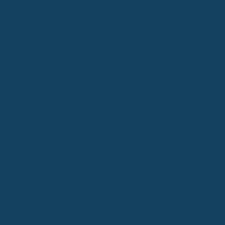
Tarife mit 90% Erstattung oft ein guter Kompromiss
zwischen Kosten und Leistung, da 100% Erstattung meist
sehr teuer ist.
Achte darauf, dass deine Zahnzusatzversicherung auch
hochwertige Inlays und Füllungen abdeckt, da die
gesetzliche Krankenkasse hier nur geringe Zuschüsse
leistet.
Viele Tarife orientieren sich an der
Gebührenordnung für
Zahnärzte
(GOZ); Tarife, die darüber hinaus erstatten,
bieten oft mehr Sicherheit bei höheren
Behandlungskosten.
Regelmäßige Zahnvorsorge, belegt durch ein Bonusheft,
kann deine Erstattung bei einigen Versicherungen positiv
beeinflussen.
Vergleiche nicht nur die Erstattungsprozente, sondern
auch die allgemeinen Versicherungsbedingungen,
Wartezeiten und eventuelle Leistungsgrenzen in den
ersten Versicherungsjahren.