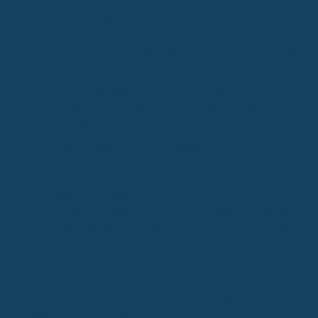
Vergleich der monatlichen Kosten verschiedener Anbieter
Um dir eine bessere Vorstellung zu geben, hier ein kleiner Einblick
in mögliche Kostenunterschiede:
Jüngere Versicherte (z.B. 20-30 Jahre):
Hier liegen die
monatlichen Beiträge für Tarife mit hoher Erstattung oft
zwischen 15 und 25 Euro.
Mittleres Alter (z.B. 40-50 Jahre):
In dieser Altersgruppe
können die Kosten schon zwischen 30 und 50 Euro pro
Monat liegen.
Ältere Versicherte (z.B. 60+ Jahre):
Für Senioren können
die Beiträge entsprechend höher ausfallen, manchmal
auch über 60 Euro im Monat, je nach Tarif und Leistung.
Es ist wichtig zu wissen, dass dies nur grobe Richtwerte sind. Die
genauen Kosten hängen immer vom individuellen Tarif und den
spezifischen Leistungen ab, die du wählst. Ein genauer Vergleich
der Angebote ist daher unerlässlich, um die für dich passende und
bezahlbare Lösung zu finden.