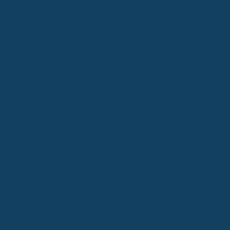
Anbieter. Stell dir vor, du vergleichst Angebote: Manche Tarife
könnten dich im Monat vielleicht 20 Euro kosten, während andere,
die mehr Leistungen oder eine lebenslange Beitragsstabilität
versprechen, auch mal 40 Euro oder mehr verlangen. Es lohnt sich
wirklich, hier genau hinzuschauen und die Angebote
gegenüberzustellen.
Stufenweise steigende Beiträge
Viele Versicherer setzen auf ein Modell, bei dem die Beiträge im
Laufe der Zeit ansteigen. Das bedeutet, dass du am Anfang
vielleicht weniger zahlst, aber mit den Jahren immer tiefer in die
Tasche greifen musst. Das kann zum Beispiel alle paar Jahre
passieren, oft gekoppelt an bestimmte Altersgrenzen. Der Grund
dafür ist meist, dass die Kosten für zahnärztliche Behandlungen
generell steigen oder die Versicherten häufiger teure
Behandlungen in Anspruch nehmen. Aber Achtung: Auch wenn dein
Beitrag konstant bleibt, kann die Versicherung ihn unter
bestimmten Umständen erhöhen, wenn die Ausgaben für
Leistungen die Einnahmen übersteigen. Das ist ein wichtiger Punkt,
den du bei deiner Entscheidung bedenken solltest.