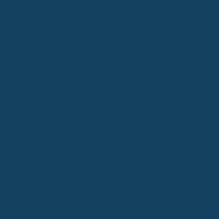
Umfassende Erstattung für Zahnersatz
Wenn es um Deine Zahngesundheit geht, ist der Zahnersatz oft
der Posten, der die höchsten Kosten verursacht. Denk nur mal an
Implantate, Brücken oder Kronen – das kann schnell ins Geld
gehen. Die gesetzliche Krankenkasse zahlt zwar einen Teil, aber
eben nur die sogenannte Regelversorgung. Alles, was darüber
hinausgeht, also hochwertigere Materialien oder aufwendigere
Verfahren, musst Du selbst tragen. Genau hier setzt eine
Zahnzusatzversicherung an.
Die Erstattungshöhe ist dabei das A und O.
Sie bestimmt, wie viel
von den Gesamtkosten die Versicherung übernimmt. Während
einige Tarife vielleicht mit 100% Erstattung werben, sind diese oft
sehr teuer. Wir haben uns das mal genauer angeschaut und
festgestellt, dass ein Tarif, der
90% der Kosten für Zahnersatz
übernimmt, oft den besten Kompromiss aus Leistung und Beitrag
darstellt. Den kleinen Rest von 10% kannst Du dann oft aus den
Beiträgen sparen, die Du bei einem günstigeren Tarif zahlst.
Worauf solltest Du bei den Leistungen achten?