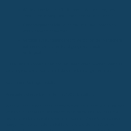
Wartezeiten:
Manche Tarife haben Wartezeiten, bevor
Leistungen in Anspruch genommen werden können.
Genehmigungspflicht:
Muss ein Heil- und Kostenplan
vorab genehmigt werden?
Verzicht auf Kündigungsrecht:
Verzichtet der Versicherer
auf sein ordentliches Kündigungsrecht nach
Vertragsabschluss?
Diese Details können einen großen Unterschied machen, wenn es
darum geht, wie unkompliziert du deine Leistungen erhältst.
Kosten und Beitragsgestaltung
Preisunterschiede bei Tarifen mit 100% Erstattung
Wenn du nach einer Zahnzusatzversicherung suchst, die 100% der
Kosten für Zahnersatz übernimmt, wirst du feststellen, dass die
monatlichen Beiträge stark variieren können. Diese Unterschiede
hängen von verschiedenen Faktoren ab, wie deinem Alter bei
Vertragsabschluss, dem Leistungsumfang und dem jeweiligen