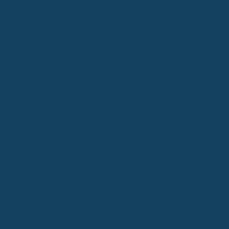
Inlays:
Hier ist es wichtig, dass der Tarif explizit Inlays
einschließt und eine hohe Erstattung bietet, idealerweise
90-100%. Manche Tarife listen Inlays unter Zahnersatz,
was aber nicht ganz korrekt ist, da es sich um Zahnerhalt
handelt.
Vergleich:
Es gibt einige Anbieter, die explizit 100% für
Füllungen und Inlays versprechen. Dazu gehören zum
Beispiel Tarife von der Allianz, Bayerischen, DKV oder
Ottonova. Es lohnt sich, die Leistungen genau zu
vergleichen, da die Unterschiede bei den Eigenanteilen
erheblich sein können.
Die Rolle der Gebührenordnung für Zahnärzte (GOZ)
Die Gebührenordnung für Zahnärzte, kurz
GOZ
, ist im Grunde das
Regelwerk, das festlegt, wie Zahnärzte ihre Leistungen abrechnen
dürfen. Stell dir das wie eine Art Preisliste vor, die aber ziemlich
komplex ist. Die aktuelle Fassung stammt aus dem Jahr 2012 und
ist in verschiedene Bereiche unterteilt, von allgemeinen
zahnärztlichen Leistungen bis hin zu Zuschlägen für bestimmte
Behandlungen.