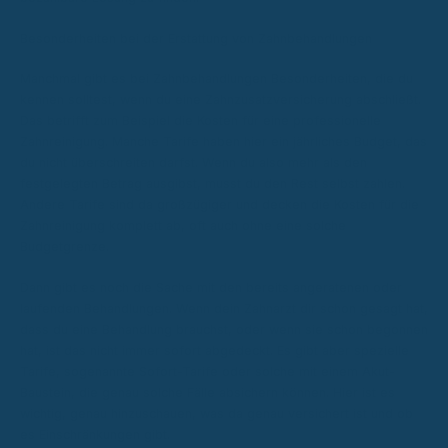
Besonderheiten bei der Erstattung von Zahnbehandlungen
Manchmal gibt es bei Zahnbehandlungen Besonderheiten, die du
kennen solltest, wenn du eine Zahnzusatzversicherung abschließt.
Das betrifft zum Beispiel die Kosten für eine professionelle
Zahnreinigung. Manche Tarife haben hier ein jährliches Budget, das
du nicht überschreiten darfst. Wenn du also mehr als den
festgelegten Betrag ausgibst, musst du den Rest selbst zahlen.
Andere Tarife sind da großzügiger und decken die Kosten für die
Zahnreinigung komplett ab, oft auch ohne eine solche
Budgetgrenze.
Dann gibt es noch die Sache mit den bereits angeratenen oder
laufenden Behandlungen. Wenn dein Zahnarzt dir schon gesagt hat,
dass du eine Behandlung brauchst, oder wenn sie schon begonnen
hat, ist das nicht immer sofort abgedeckt. Es gibt aber spezielle
Tarife, sogenannte Sofort-Tarife oder solche mit einem Akut-
Baustein, die genau solche Fälle absichern können. Hier ist es
wichtig, genau hinzuschauen, was da genau versichert ist und ob
es Einschränkungen gibt.