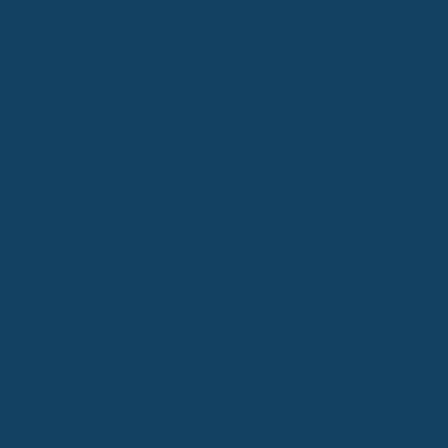
und deine Kosten senken.
Es ist also ratsam, die Vorsorge nicht als lästige Pflicht zu sehen,
sondern als eine Investition in deine Zahngesundheit und deine
finanzielle Sicherheit.
Vergleich von Tarifen mit hoher Erstattung
Wenn du auf der Suche nach einem passenden Tarif bist, lohnt
sich ein genauer Blick auf die Angebote von verschiedenen
Versicherern. Wir haben uns einige leistungsstarke Tarife
angesehen, die dir eine hohe Erstattung ermöglichen.
Leistungsstarke Tarife von Allianz und Württembergische
Die Tarife der Allianz, wie "Mein Zahnschutz 90" und "Mein
Zahnschutz 90 AR", sowie der Tarif "Zahnersatz 90 +
Zahnbehandlung Plus" der Württembergischen, haben in Tests gut
abgeschnitten. Sie bieten oft eine Erstattung von 90% für