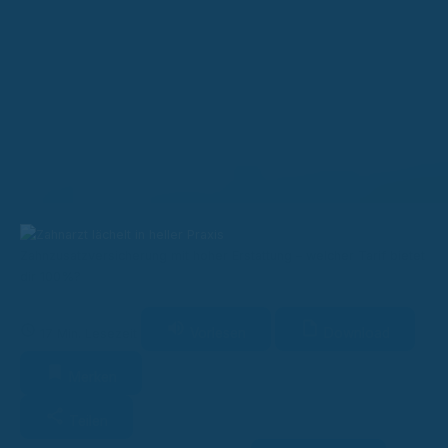
Zahnzusatzversicherung mit hoher Erstattung – welcher Tarif bietet
dir 100%?
Vorlesen
Download
17 Min. Lesezeit
Merken
Teilen