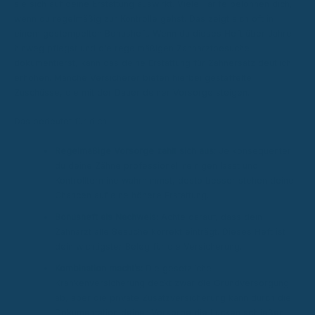
sie sich auf deine Erstattung auswirkt. Viele Tarife belohnen dich,
wenn du regelmäßig zur Kontrolle gehst. Das zeigt sich oft in
einem gestempelten Bonusheft. Wenn du dieses Heft über Jahre
hinweg pflegst und die regelmäßigen Zahnarztbesuche
dokumentierst, kann das deine Erstattung für Zahnersatz deutlich
erhöhen. Manche Versicherer bieten hierbei gestaffelte
Zuschüsse, die mit der Dauer deiner Vorsorge steigen.
Das bedeutet für dich:
Regelmäßige Vorsorge zahlt sich aus:
Je konsequenter
du deine Zähne professionell reinigen lässt und
Kontrolltermine wahrnimmst, desto besser stehen deine
Chancen auf eine höhere Erstattung.
Bonusheft als Nachweis:
Achte darauf, dass dein
Zahnarzt alle Besuche korrekt einträgt. Dieses Heft ist
dein wichtigster Beleg für die Versicherung.
Kombination macht’s:
Die gesetzliche
Krankenversicherung deckt zwar die Grundversorgung
ab, aber die private Zusatzversicherung kann durch die
Dokumentation deiner Vorsorge die Lücken schließen