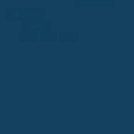
Link kopieren
Facebook
Twitter
LinkedIn
WhatsApp
Lesehilfe
Ein/Aus
Kontrast
A-
A
A+
Schrift
KI
KI-generiert
Dieser Beitrag wurde ganz oder teilweise mithilfe
künstlicher Intelligenz erstellt (Kennzeichnung gemäß EU-KI-
Verordnung, Art. 50).
Du fragst dich, welche Zahnzusatzversicherung dir wirklich die
volle Kostenübernahme für deinen Zahnersatz sichert? Das ist eine
wichtige Frage, denn die Kosten beim Zahnarzt können schnell ins
Geld gehen, und die gesetzliche Krankenkasse deckt längst nicht
alles ab. Wir schauen uns an, worauf du achten musst, wenn du
eine Zahnzusatzversicherung mit hoher Erstattung suchst und
welche Tarife sich wirklich lohnen.
Schlüsselerkenntnisse für deine Zahnzusatzversicherung mit hoher
Erstattung
Für Zahnersatz wie Kronen, Brücken und Implantate sind