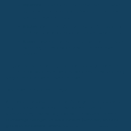
Implantate:
Das sind künstliche Zahnwurzeln, auf denen
dann eine Krone befestigt wird. Sie sind oft die beste,
aber auch teuerste Lösung.
Brücken:
Wenn Dir ein Zahn fehlt, können Nachbarzähne
als Anker für eine Brücke dienen, die die Lücke schließt.
Kronen:
Diese kommen zum Einsatz, wenn ein Zahn stark
beschädigt ist und eine einfache Füllung nicht mehr
ausreicht.
Ein guter Tarif sollte hier möglichst hohe Erstattungen bieten, damit
Du Dich für die beste Lösung entscheiden kannst, ohne Dir ständig
Sorgen um die Kosten machen zu müssen.
Leistungen für Inlays und Füllungen
Wenn es um die Gesundheit deiner Zähne geht, sind Füllungen und
Inlays oft ein wichtiger Punkt. Früher war Amalgam die
Standardlösung, aber heute gibt es deutlich bessere Optionen.
Hochwertige Füllungen, oft aus Kunststoff (Komposit), sind eine
gute Wahl für kleinere Defekte.
Sie sehen nicht nur besser aus,