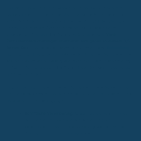
Das Wichtigste für dich zu wissen ist, dass die GOZ bestimmte
Sätze vorsieht, mit denen der Zahnarzt seine Arbeit berechnen
kann. Der Regelhöchstsatz liegt hier bei 2,3, und der absolute
Höchstsatz, den ein Zahnarzt ohne spezielle Vereinbarung
ansetzen darf, ist das 3,5-fache des Grundbetrags.
Viele
Zahnzusatzversicherungen orientieren sich genau an diesem 3,5-
fachen Satz.
Das bedeutet, wenn dein Zahnarzt eine
Behandlung
durchführt und dafür beispielsweise den 5-fachen Satz berechnet,
weil sie besonders schwierig war, dann zahlt deine Versicherung
im Normalfall nur bis zum 3,5-fachen Satz. Den Rest müsstest du
dann selbst tragen.
Es gibt aber auch Fälle, in denen Zahnärzte höhere Sätze als das
3,5-fache berechnen. Das ist nach der GOZ erlaubt, aber nur unter
ganz bestimmten Bedingungen:
Schriftliche Vereinbarung:
Sowohl du als Patient als auch
der Zahnarzt müssen vor der Behandlung schriftlich
vereinbaren, dass höhere Sätze angewendet werden.
Das darf nicht einfach so passieren.