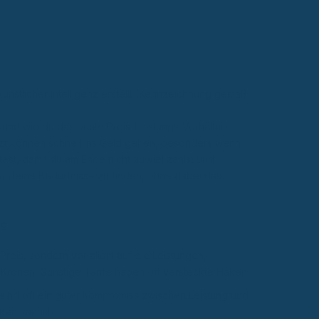
künstlicher Intelligenz erstellt (Kennzeichnung gemäß
t und wie du das beste Preis-Leistungs-Verhältnis
arzt können schnell ins Geld gehen, besonders wenn
est, damit du am Ende nicht zu viel zahlst und
für deine Bedürfnisse zu finden, ohne dabei das
ng
Preis, sondern vor allem auf die Leistungen,
Kronen. Günstige Tarife haben oft versteckte Haken.
sind oft ein guter Kompromiss zwischen Leistung und
ken kannst.