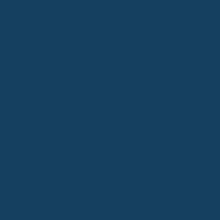
 Bonusheft kann deine Erstattung bei der
etzlichen Krankenkasse.
e haben konstante Beiträge, andere steigen mit dem
ten passt.
artezeiten und Ausschlüsse, damit du im Ernstfall
nnen die Annahme beeinflussen.
t es wichtig, das Preis-Leistungs-Verhältnis genau
lichen Beitrag zu schauen, denn gerade sehr günstige
lte vor allem bei den Kosten für Zahnersatz
önnen.
usatzversicherung solltest Du auf mehrere Punkte