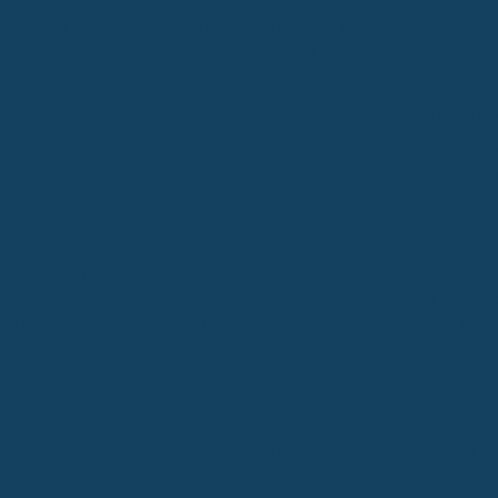
Das Bonusheft spielt eine Rolle: Ein lückenlos geführtes
Zusatzversicherung verbessern, ähnlich wie bei der ges
Vergleiche verschiedene Beitragsmodelle: Manche Tarif
Alter. Überlege, was für deine finanzielle Planung am bes
Informiere dich über wichtige Vertragsbedingungen wie W
nicht ohne Leistung dastehst. Auch Vorerkrankungen kö
Bewertung der Preis-Leistung von Zahnzusatzversicherungen
Wenn Du überlegst, eine Zahnzusatzversicherung abzuschließen, is
unter die Lupe zu nehmen. Es reicht nicht aus, nur auf den monat
Tarife können versteckte Haken haben. Eine gute Versicherung sol
überzeugen, da hier die größten Ausgaben auf Dich zukommen k
Kriterien für eine gute Preis-Leistung
Bei der Bewertung des Preis-Leistungs-Verhältnisses einer Zahnz
achten: