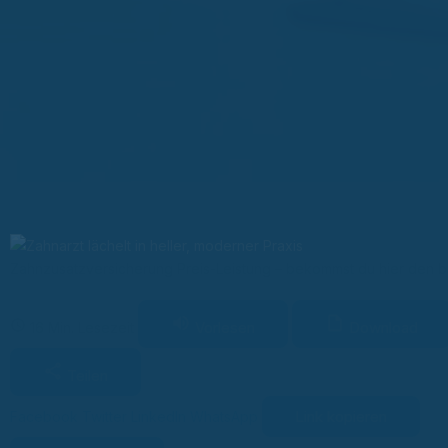
Zahnzusatzversicherung Preis-Leistung – bekommst du hier den b
Vorlesen
Download
16 Min. Lesezeit
Teilen
Link kopieren
Facebook
Twitter
LinkedIn
WhatsApp