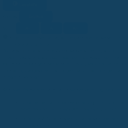
Lesehilfe
Ein/Aus
Kontrast
A-
A
A+
Schrift
KI-generiert
Dieser Beitrag wurde ganz oder teilweise mithilfe 
KI
EU-KI-Verordnung, Art. 50).
Du fragst dich, ob sich eine Zahnzusatzversicherung wirklich lohn
findest? Das ist eine wichtige Frage, denn die Kosten beim Zahn
es um Zahnersatz geht. Wir schauen uns an, worauf du achten sollt
trotzdem gut abgesichert bist. Es geht darum, den richtigen Tarif 
Budget zu sprengen.
Schlüsselinformationen zum Zahnzusatzversicherung Preis-Leistu
Achte bei der Zahnzusatzversicherung nicht nur auf den 
besonders bei Zahnersatz wie Implantaten, Brücken und 
Tarife, die 90% der Kosten für Zahnersatz übernehmen, 
Beitrag, sodass du den Restbetrag aus Ersparnissen dec