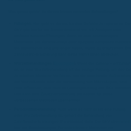
Was genau gehört zu diesen konservierenden Behandlungen?
Füllungen:
Hier geht es darum, kariöse Defekte zu reparieren. Die
GKV gibt hierfür ein Standardmaterial vor, oft Amalgam oder
einfache Kunststofffüllungen. Wenn du aber hochwertigere
Materialien wie Keramik-Inlays oder spezielle Komposite möchtest
die ästhetischer sind und länger halten, musst du draufzahlen. Ein
Zahnzusatzversicherung kann diese Mehrkosten abdecken.
Wurzelbehandlungen (
Endodontie
):
Wenn der Zahnnerv entzündet
ist, ist eine Wurzelbehandlung oft die einzige Rettung, um den Za
zu erhalten. Moderne Verfahren, wie die maschinelle Aufbereitun
der Wurzelkanäle oder die Verwendung von Mikroskopen, sind
zwar effektiver, aber nicht im Leistungskatalog der GKV enthalten
Hier kann eine Zusatzversicherung die Kosten für diese
verbesserten Methoden übernehmen.
Parodontitisbehandlung:
Auch wenn es nicht direkt eine Füllung
oder Wurzelbehandlung ist, gehört die Behandlung von
Zahnfleischerkrankungen (Parodontitis) dazu. Die GKV übernimmt
hier nur Basisleistungen. Fortschrittlichere Methoden zur