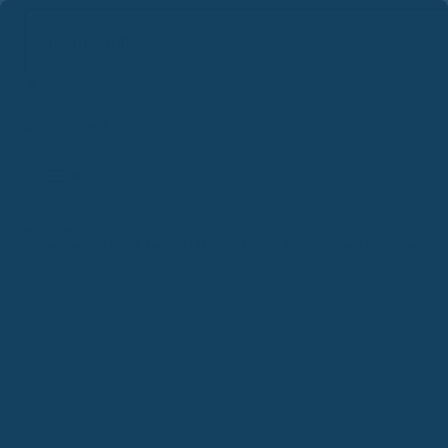
Suchbegriff...
Zum
Inhalt
springen
Start
Blog
Zahnzusatzversicherung Top Schutz – sicherst du dir die besten Leistungen?
Versicherungsblog
Zahnzusatzversicherung Top
Schutz – sicherst du dir die