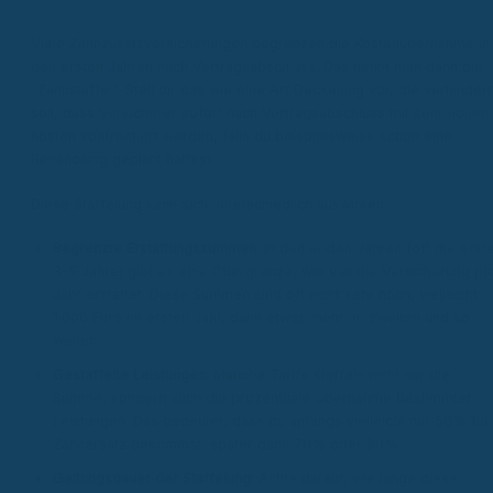
Viele Zahnzusatzversicherungen begrenzen die Kostenübernahme in
den ersten Jahren nach Vertragsabschluss. Das nennt man dann die
"Zahnstaffel". Stell dir das wie eine Art Deckelung vor, die verhinder
soll, dass Versicherer sofort nach Vertragsabschluss mit sehr hohen
Kosten konfrontiert werden, falls du beispielsweise schon eine
Behandlung geplant hattest.
Diese Staffelung kann sich unterschiedlich auswirken:
Begrenzte Erstattungssummen:
In den ersten Jahren (oft die erst
3-5 Jahre) gibt es eine Obergrenze, wie viel die Versicherung pr
Jahr erstattet. Diese Summen sind oft nicht sehr hoch, vielleicht
1.000 Euro im ersten Jahr, dann etwas mehr im zweiten und so
weiter.
Gestaffelte Leistungen:
Manche Tarife staffeln nicht nur die
Summe, sondern auch die prozentuale Übernahme bestimmter
Leistungen. Das bedeutet, dass du anfangs vielleicht nur 50% für
Zahnersatz bekommst, später dann 70% oder 90%.
Geltungsdauer der Staffelung:
Achte darauf, wie lange diese