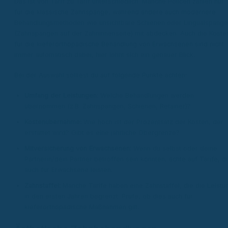
Das ist von Tarif zu Tarif unterschiedlich. Manche Policen zahlen nur
für die klassische Zahnspange, während andere auch modernere
Behandlungsmethoden wie unsichtbare Schienen oder Lingualspang
(Zahnspangen auf der Zahninnenseite) mit abdecken. Auch die Koste
für die kieferorthopädische Behandlung von Erwachsenen sind nicht
immer automatisch dabei, hier lohnt sich ein genauer Blick.
Bei der Auswahl solltest du auf folgende Punkte achten:
Umfang der Leistungen:
Welche Behandlungen werden
übernommen (z.B. Zahnspangen, Schienen, Retainer)?
Kostenübernahme:
Wie hoch ist der Prozentsatz der Kosten, der
erstattet wird? Gibt es eine jährliche Obergrenze?
Mitversicherung von Erwachsenen:
Wenn du selbst oder deine
Partnerin/dein Partner betroffen sein könnten, achte auf Tarife, d
auch für Erwachsene leisten.
Zahnstaffel:
Manche Tarife haben eine Zahnstaffel, die die Leistu
in den ersten Jahren begrenzt. Prüfe, ob dies auch für
kieferorthopädische Maßnahmen gilt.