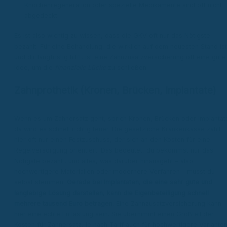
Knochenregeneration oder spezielle Medikamente sind oft nicht
abgedeckt.
Es ist also wichtig zu wissen, dass die GKV oft nur das Nötigste
bezahlt. Für eine Behandlung, die wirklich auf dem neuesten Stand ist
und dir langfristig hilft, ist eine Zahnzusatzversicherung oft eine gute
Idee, um die
finanzielle Lücke
zu schließen.
Zahnprothetik (Kronen, Brücken, Implantate)
Wenn es um Zahnersatz geht, sprich Kronen, Brücken oder Implantat
da wird es schnell richtig teuer. Die gesetzliche Krankenkasse zahlt
hier oft nur einen Festzuschuss, der sich an den Kosten für eine
Regelversorgung orientiert. Das bedeutet, du bekommst nur das
Nötigste bezahlt, und alles, was darüber hinausgeht – also
hochwertigere Materialien oder modernere Verfahren – musst du
selbst stemmen.
Gerade bei Implantaten, die eine sehr gute und
langlebige Lösung darstellen, kann die Eigenbeteiligung schnell
mehrere tausend Euro betragen.
Eine Zahnzusatzversicherung kann
hier eine echte Entlastung sein. Sie übernimmt einen Großteil der
Kosten für Zahnersatz, je nach Tarif auch für hochwertigere Variante