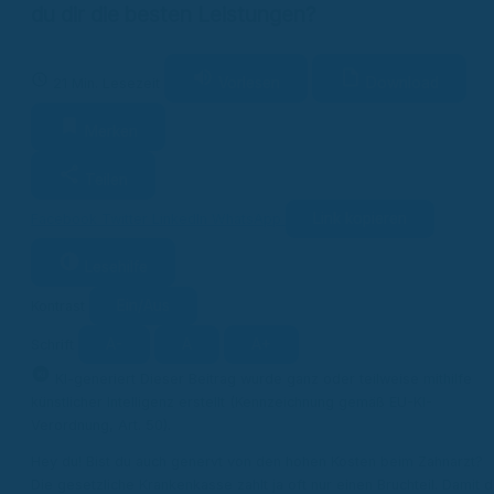
du dir die besten Leistungen?
Vorlesen
Download
21 Min. Lesezeit
Merken
Teilen
Link kopieren
Facebook
Twitter
LinkedIn
WhatsApp
Lesehilfe
Ein/Aus
Kontrast
A-
A
A+
Schrift
KI
KI-generiert
Dieser Beitrag wurde ganz oder teilweise mithilfe
künstlicher Intelligenz erstellt (Kennzeichnung gemäß EU-KI-
Verordnung, Art. 50).
Hey du! Bist du auch genervt von den hohen Kosten beim Zahnarzt?
Die gesetzliche Krankenkasse zahlt ja oft nur einen Bruchteil. Damit d