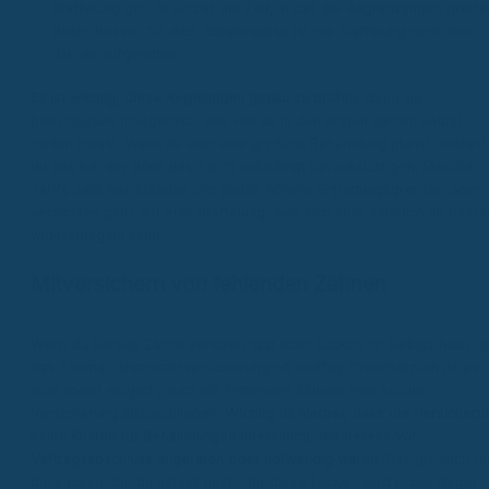
Staffelung gilt. Je kürzer die Zeit, in der die Begrenzungen greife
desto besser für dich. Idealerweise ist die Staffelung nach drei
Jahren aufgehoben.
Es ist wichtig, diese Regelungen genau zu prüfen
, denn sie
beeinflussen maßgeblich, wie viel du in den ersten Jahren selbst
zahlen musst. Wenn du also eine größere Behandlung planst, solltest
du das bei der Wahl des Tarifs unbedingt berücksichtigen. Manche
Tarife sind hier kulanter und bieten höhere Erstattungsgrenzen oder
verzichten ganz auf eine Staffelung, was sich aber natürlich im Beitra
widerspiegeln kann.
Mitversichern von fehlenden Zähnen
Wenn du bereits Zähne verloren hast oder Lücken im Gebiss hast, is
das Thema Zahnzusatzversicherung oft knifflig. Grundsätzlich ist es
aber meist möglich, auch mit fehlenden Zähnen eine solche
Versicherung abzuschließen.
Wichtig ist hierbei, dass die Versicheru
keine Kosten für Behandlungen übernimmt, die bereits vor
Vertragsabschluss angeraten oder notwendig waren.
Das gilt auch fü
die Lücken, die du aktuell hast – für diese Lücken wird in der Regel