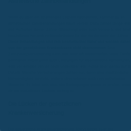
Ästhetische Zahnbehandlungen
Wenn du über ein strahlendes Lächeln nachdenkst, kommst du an
ästhetischen Zahnbehandlungen kaum vorbei. Dazu zählen Dinge wie
das Aufhellen deiner Zähne (Bleaching) oder auch Veneers, das sind
hauchdünne Keramikverblendschalen für die Vorderseite der Zähne.
Diese Behandlungen sind rein kosmetischer Natur und werden daher
von der gesetzlichen Krankenkasse nicht übernommen.
Eine
Zahnzusatzversicherung kann hier aber oft weiterhelfen. Viele Tarife
beinhalten mittlerweile auch Leistungen für kosmetische Korrekturen,
was vor einigen Jahren noch undenkbar war. Achte aber genau auf d
Details: Manche Versicherungen zahlen nur, wenn eine medizinische
Notwendigkeit besteht, andere übernehmen auch rein ästhetische
Wünsche. Es lohnt sich also, die Bedingungen genau zu prüfen, wenn
dir ein makelloses Lächeln wichtig ist.
Die Lücken der gesetzlichen
Krankenversicherung
Die gesetzliche Krankenversicherung (GKV) deckt zwar die