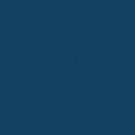
Prophylaxe:
Wird die professionelle Zahnreinigung übernommen
oder gibt es da nur einen kleinen Zuschuss?
Zahnersatz:
Wie sieht es mit Kronen, Brücken oder Implantaten
aus? Welcher Anteil wird da von der Versicherung getragen?
Wurzelbehandlungen und Füllungen:
Sind diese
Standardbehandlungen auch abgedeckt, falls mal etwas Größere
anfällt?
Kieferorthopädie:
Falls du oder deine Kinder eine Zahnspange
brauchen, wie hoch ist die Kostenübernahme?
Ästhetik:
Manche Versicherungen decken auch kosmetische Ding
wie Bleaching ab, andere nicht.
Wartezeiten und sofortiger Schutz
Viele Zahnzusatzversicherungen haben sogenannte Wartezeiten. Das
bedeutet, dass du nach dem Abschluss des Vertrags erst eine
bestimmte Zeit warten musst, bevor du Leistungen in Anspruch
nehmen kannst. Diese Wartezeit beträgt oft drei Monate, kann aber j
nach Tarif und Versicherer variieren.
Das ist besonders ärgerlich,