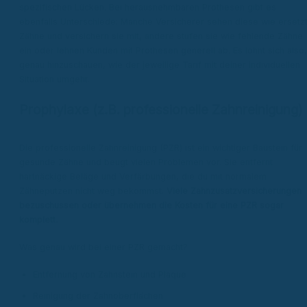
spezifischen Lücken. Bei herausnehmbaren Prothesen gibt es
ebenfalls Unterschiede: Manche Versicherer sehen diese wie ersetz
Zähne und versichern sie mit, andere stufen sie wie fehlende Zähne
ein oder lehnen Kunden mit Prothesen generell ab. Es lohnt sich also,
genau hinzuschauen, wie der jeweilige Tarif mit deiner individuellen
Situation umgeht.
Prophylaxe (z.B. professionelle Zahnreinigung)
Die professionelle Zahnreinigung (PZR) ist ein wichtiger Baustein für
gesunde Zähne und beugt vielen Problemen vor. Sie entfernt
hartnäckige Beläge und Verfärbungen, die du mit normalem
Zähneputzen nicht weg bekommst.
Viele Zahnzusatzversicherungen
bezuschussen oder übernehmen die Kosten für eine PZR sogar
komplett.
Was genau wird bei einer PZR gemacht?
Entfernung von Zahnstein und Plaque
Reinigung der Zahnoberflächen