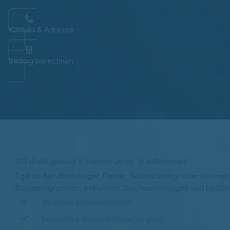
Kontakt & Adresse
Beitrag berechnen
BIG direkt gesund in Hameln: Jeder ist willkommen!
Egal ob Berufseinsteiger, Familie, Selbstständige oder Rentner
Bonusprogrammen, exklusiven Zuschussleistungen und bedar
Attraktive Bonusleistungen
Besondere Gesundheitsversorgung