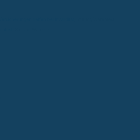
ersicherungen helfen bei Invalidität
, Stiftung Warentest.
entest
, Stiftung Warentest.
e
d privater Krankenversicherung sowie Risiko- und Einkommensschutz
e Lösungen zum Schutz von Gesundheit, Einkommen und Existenz.