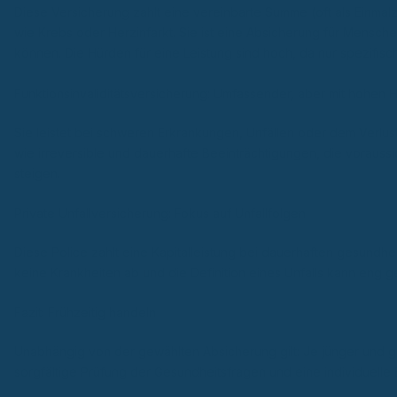
Diese Versicherung zahlt eine vereinbarte Summe (oft als Einmal
wie Krebs oder Herzinfarkt. Sie ist eine Absicherung für Mensch
können. Die Hürden für eine Leistung sind hoch, da nur spezifis
Funktionsinvaliditätsversicherung: Umfassender, aber mit hohen 
Sie leistet bei schweren Erkrankungen, Unfällen oder dem Verlust
wie irreversible und dauerhafte Beeinträchtigungen, die voraussi
steigen.
Private Unfallversicherung: Fokus auf Unfallfolgen
Diese Police zahlt eine Kapitalleistung bei dauerhaften gesundhe
keine Krankheiten ab und die Definition eines Unfalls kann eng gef
Fazit: Frühzeitig handeln
Unabhängig von der gewählten Absicherung gilt: Je jünger und ge
sorgfältige Prüfung der Gesundheitsfragen und eine individuelle