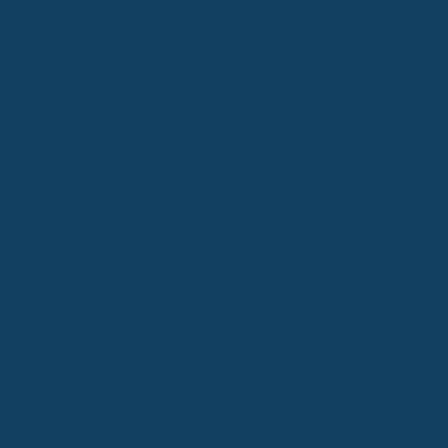
ung, Art.
rentest
ner BU
ieten