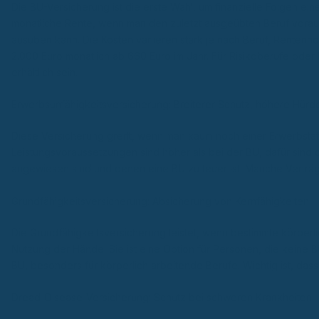
Die BU-Versicherung ist die erste Wahl, um finanzielle Folgen ei
monatliche Rente, wenn man den zuletzt ausgeübten Beruf vorau
ausüben kann. Die Kosten variieren stark je nach Beruf, Rentenhö
2.000 Euro monatlich ab 660 Euro im Jahr. Für Risikoberufe ode
erhältlich sein.
Erwerbsunfähigkeitsversicherung: Breiterer Schutz, höhere Hürd
Diese Versicherung greift, wenn man kaum noch einer Erwerbstä
Leistungsvoraussetzungen sind höher als bei der BU, dafür sind die
angewiesen sind und denen eine BU zu teuer ist. Manche Verträg
Grundfähigkeitsversicherung: Absicherung von Kernfähigkeiten
Die Grundfähigkeitsversicherung leistet, wenn bestimmte körper
Nutzung der Hände. Sie ist eine Option für Personen, die keine 
BU, besonders für körperlich arbeitende Berufe. Wichtig ist, dass 
Dread-Disease-Versicherung: Schutz bei schweren Krankheiten