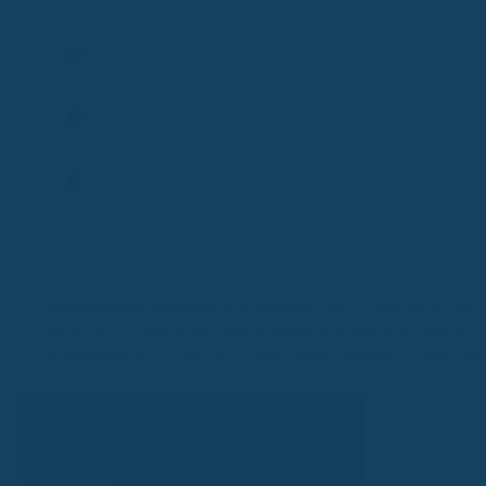
Vertrag prüfen
Termin planen
Frage stellen
Expertenprofil
Vollständigkeit, Richtigkeit und Aktualität:
Alle Inhalte dienen auss
Beratung. Für Richtigkeit, Vollständigkeit und Aktualität überneh
ausgeschlossen. Solltest du Fragen haben, schreib unserem
Sup
Kassenvergleich
Finde die Krankenkasse, die wirklich zu
dir passt.