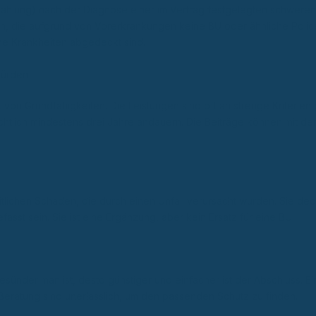
zahlung) nach der Diagnose einer im Vertrag festgelegten schweren
en, die aufgrund von Vorerkrankungen keine BU oder ähnliche Polic
che Krankheiten abgedeckt sind.
Hürden
 von Grundfähigkeiten. Die Leistungen sind oft an strenge Kriterien
chtlich mindestens drei Jahre andauern. Die Beiträge können mit dem
itlichen Schäden, die durch einen Unfall verursacht wurden. Sie de
asst sein. Sie ist eine Ergänzung, aber kein Ersatz für eine BU.
sünder man ist, desto günstiger und einfacher ist der Abschluss. Ei
 Beratung sind unerlässlich, um den passenden Schutz zu finden.