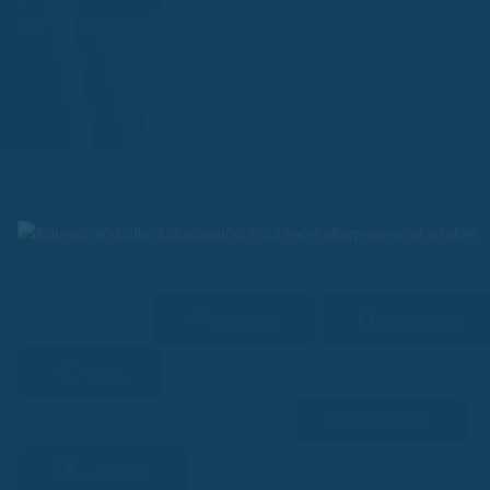
Finanz-App
Berufsunfähigkeit: Alternativen zur BU-Versicherung im Check
Vorlesen
Download
3 Min. Lesezeit
Teilen
Link kopieren
Facebook
Twitter
LinkedIn
WhatsApp
Lesehilfe