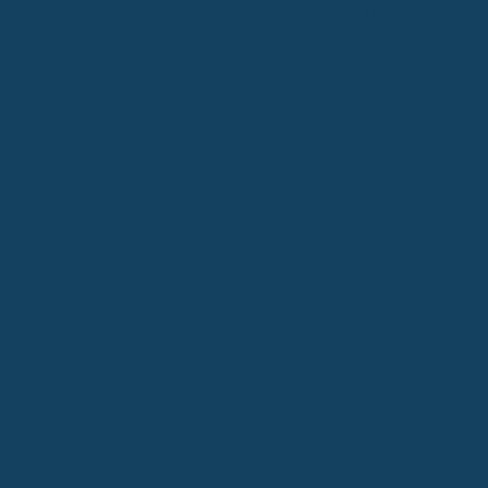
nes Jobausstiegs aufgrund von Krankheit oder Unfall abzufedern. Sie
ssichtlich mindestens sechs Monate nicht mehr zu mindestens 50 P
he und Laufzeit. Für einen 30-jährigen Controller kostet eine BU-Re
r Menschen mit Vorerkrankungen kann eine BU jedoch teuer oder gar
en
tigkeit nachgehen kann – unabhängig vom konkreten Beruf. Die
 Beiträge oft günstiger. Sie eignet sich für alle, die auf ihr Einko
e lassen sich später in eine BU umwandeln.
liche oder geistige Fähigkeiten verloren gehen, wie Gehen, Sehen o
BU bekommen können oder wollen. Die Kosten sind oft niedriger als 
der Verlust einer Fähigkeit nicht zwangsläufig zur Berufsunfähigkeit 