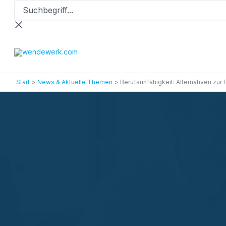
Suchbegriff...
Zum
Inhalt
springen
Start
News & Aktuelle Themen
Berufsunfähigkeit: Alternativen zu
News & Aktuelles
Berufsunfähigkeit: Alternativen zur BU-Versicherung im Check
Termin vereinbaren
Aktionen