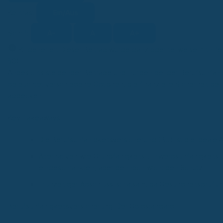
Ein/Aus
Kontrast
A-
A
A+
Schrift
KI-generiert
Dieser Beitrag wurde ganz oder teilweise mithilfe
KI
50).
Angesichts steigender Beiträge und Hürden bei der Berufsunfähig
beleuchtet verschiedene Optionen, die finanzielle Sicherheit bei 
abdecken.
Key Takeaways
Die Berufsunfähigkeitsversicherung (BU) ist die ideale
Alternativen wie Grundfähigkeits-, Erwerbsunfähigkeits-
eingeschränkten, aber dennoch wichtigen Schutz.
Frühzeitiger Abschluss ist ratsam, da Gesundheitsprüf
Berufsunfähigkeitsversicherung: Der Goldstandard