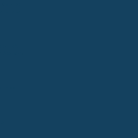
 Krankheit
en erhalten
 geknüpft,
 Alter stark
ckt jedoch
ne