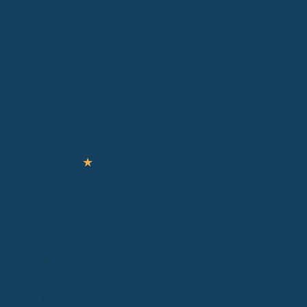
Quellen
Alternativen zur Berufsunfähigkeitsversicherung: Diese V
Grundfähigkeitsversicherung im Vergleich | Stiftung War
Autor & Experte
★
★
★
★
★
Ronny Knorr
Zertifizierter Sachverständiger
Experte für gesundheitliche Absicherung und Risikovorsorg
Experte für gesundheitliche Absicherung in gesetzlicher un
analysiere individuelle Situationen und entwickle passend
Versicherbarkeit prüfen