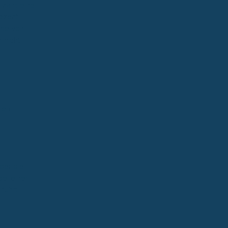
 zahlt eine
rozent
nte von
 nicht
mmen
der die
bei einer
führt.