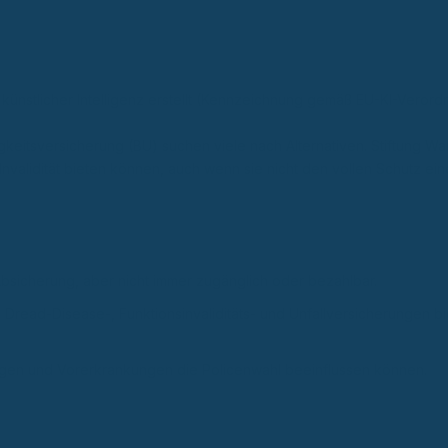
 künstlicher Intelligenz erstellt (Kennzeichnung gemäß EU-KI-Verordn
keitsversicherung (BU) suchen viele nach Alternativen. Stiftung Wa
Invalidität bieten können, auch wenn sie nicht den vollen Schutz ei
 Absicherung, aber nicht immer zugänglich oder bezahlbar.
, Dread-Disease-, Funktionsinvaliditäts- und Unfallversicherungen b
ungen und Vorerkrankungen die Policenwahl beeinflussen können.