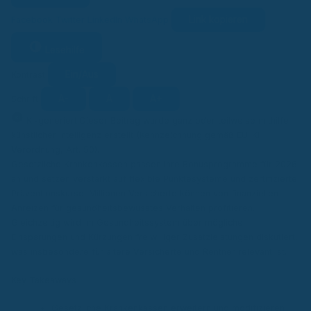
Link kopieren
Facebook
Twitter
LinkedIn
WhatsApp
Lesehilfe
Ein/Aus
Kontrast
A-
A
A+
Schrift
KI
KI-generiert
Dieser Beitrag wurde ganz oder teilweise mithilfe
künstlicher Intelligenz erstellt (Kennzeichnung gemäß EU-KI-
Verordnung, Art. 50).
Gesetzliche Krankenkassen passen ihre Bonusprogramme für 2026
an und setzen verstärkt auf flexible Punktesysteme und zertifizierte
Präventionskurse. Millionen Versicherte können von finanziellen
Anreizen für gesundheitsbewusstes Verhalten profitieren.
Gleichzeitig wird im Gesundheitssystem über mögliche
Einsparungen und Kürzungen freiwilliger Zusatzleistungen diskutiert,
was insbesondere für ältere Versicherte und Rentner relevant ist.
Key Takeaways
Gesetzliche Krankenkassen erweitern und modifizieren