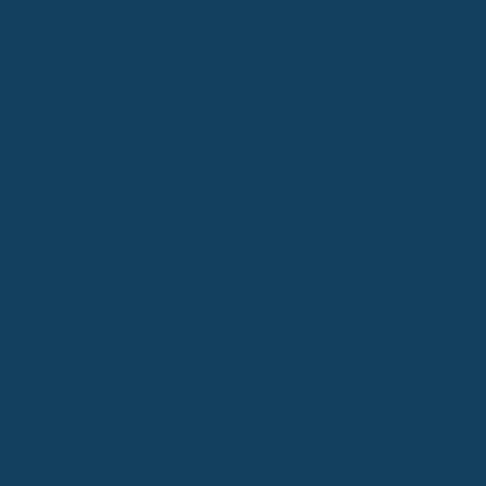
Mitgliedschaft in qualifizierten Fitnessstudios. Diese Punkte können
dann in Geldprämien oder Zuschüsse für Gesundheitsleistungen
umgewandelt werden. Ein weiterer wichtiger Fördertopf sind
zertifizierte Präventionskurse nach § 20 SGB V, die von den Kassen
oft zu einem großen Teil, manchmal sogar zu 100 Prozent, für bis zu
zwei Kurse jährlich erstattet werden. Kurse zu Themen wie
Rückengesundheit oder Stressbewältigung sind hierbei besonders
beliebt.
Vielfalt der Zusatzleistungen im Vergleich
Das Leistungsangebot gesetzlicher Krankenkassen geht zu einem
erheblichen Teil über die gesetzlich festgelegten Pflichtleistungen
hinaus. Freiwillige Zusatzleistungen wie professionelle
Zahnreinigungen, Osteopathie, Bonusprogramme und die Erstattung
von Naturheilverfahren variieren stark zwischen den Anbietern. Ein
aktuelles Rating des Deutschen Finanz-Service Instituts (DFSI) hat
diese Zusatzleistungen in acht Kategorien bewertet, darunter
Bonusprogramme, Prävention, Zahnmedizin und Transparenz.
Kassen wie die Mobil Krankenkasse, die
HEK
und die Techniker
Krankenkasse werden für ihr attraktives Angebot an
Zusatzleistungen gelobt. Die Wahl der Krankenkasse kann somit