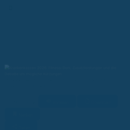
Finanz-App
Krankenkassen 2026: Fitness-Boni, Zusatzleistungen und die
Debatte um mögliche Kürzungen
Vorlesen
Download
3 Min. Lesezeit
Merken
Teilen