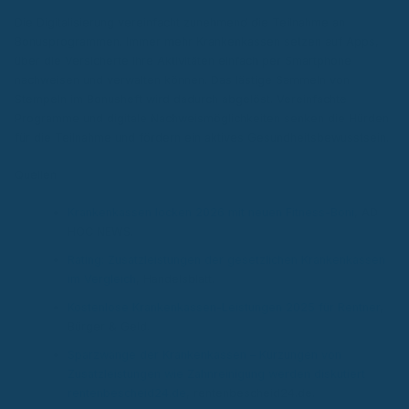
Die Digitalisierung vereinfacht zunehmend die Teilnahme an
Bonusprogrammen. Immer mehr Krankenkassen setzen auf Apps,
über die Versicherte ihre Aktivitäten einfach per Smartphone
nachweisen und verwalten können. Das lästige Sammeln von
Stempeln im Bonusheft wird dadurch abgelöst. Vereinfachte
Programme und digitale Nachweismöglichkeiten senken die Hürden
für die Teilnahme und fördern ein aktives Gesundheitsbewusstsein.
Quellen
Krankenkassen locken 2026 mit neuen Fitness-Boni
, AD
HOC NEWS.
Rating: Zusatzleistungen der gesetzlichen Krankenkassen
im Vergleich
, Handelsblatt.
Kostenlose Krankenkassen-Leistungen 2025 für Rentner
,
Bürger & Geld.
Sparzwänge der Krankenkassen – Kürzungen von
Zusatzleistungen wie Zahnreinigung werden diskutiert
rentenbescheid24.de
, rentenbescheid24.de.