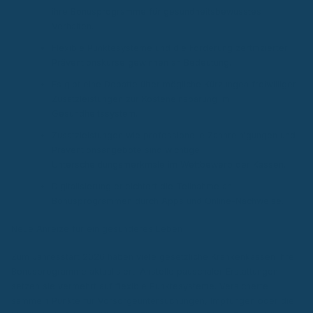
ihre Bonusprogramme für gesundheitsbewusstes
Verhalten.
Flexible Punktesysteme und die Förderung zertifizierter
Präventionskurse gewinnen an Bedeutung.
Es gibt eine Debatte über mögliche Kürzungen freiwilliger
Zusatzleistungen zur Kosteneinsparung im
Gesundheitssystem.
Zusatzleistungen wie professionelle Zahnreinigungen und
Präventionsangebote sind wichtige
Unterscheidungsmerkmale im Wettbewerb der Kassen.
Digitalisierung erleichtert die Teilnahme an
Bonusprogrammen durch Apps und Online-Nachweise.
Neue Anreize für ein gesünderes Leben
Zum Jahresstart 2026 haben viele gesetzliche Krankenkassen ihre
Bonusprogramme aktualisiert. Anstelle pauschaler Erstattungen
setzen sie vermehrt auf flexible Punktesysteme. Versicherte
sammeln Punkte für Vorsorgeuntersuchungen, Impfungen oder die