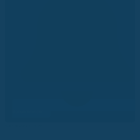
Bonusreminder
Wendewerk Support