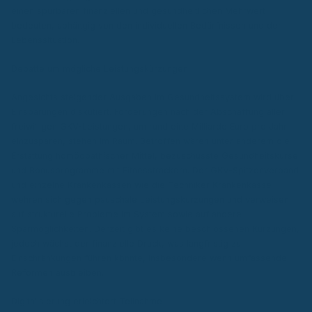
einen spürbaren finanziellen und gesundheitlichen Mehrwert
bedeuten, abhängig von den individuellen Bedürfnissen und der
Lebenssituation.
Debatte um mögliche Leistungskürzungen
Angesichts steigender Ausgaben im Gesundheitssystem wird über
Einsparungen diskutiert. Forderungen nach der Abschaffung aller
freiwilligen GKV-Leistungen, um rund eine Milliarde Euro pro Jahr
einzusparen, stehen im Raum. Betroffen wären unter anderem die
Erstattung homöopathischer Mittel, bezuschusste Gesundheitskurse
und Bonusprogramme mit Fitnesstrackern. Der GKV-Spitzenverband
und einzelne Krankenkassen wie die Techniker Krankenkasse
wehren sich gegen pauschale Leistungskürzungen und verweisen
auf strukturelle Probleme im System sowie auf andere
Sparmöglichkeiten. Derzeit gibt es keine beschlossenen Kürzungen,
jedoch wächst der finanzielle Druck, was langfristig zu
Einschränkungen führen könnte, insbesondere wenn umfassende
Reformen ausbleiben.
Digitalisierung erleichtert Teilnahme