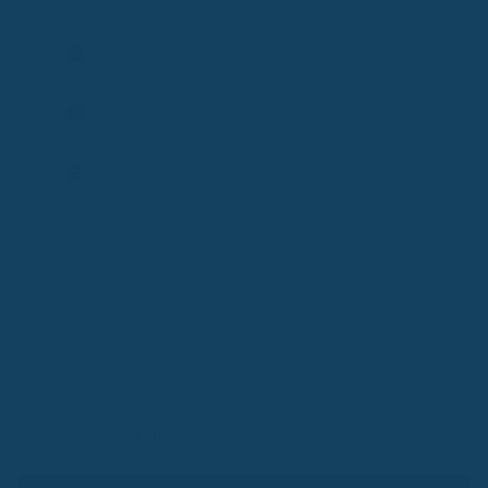
Vertrag prüfen
Termin planen
Frage stellen
Expertenprofil
Vollständigkeit, Richtigkeit und Aktualität:
Alle Inhalte
dienen ausschließlich der allgemeinen Information und
ersetzen keine individuelle Beratung. Für Richtigkeit,
Vollständigkeit und Aktualität übernehmen wir keine
Gewähr. Eine Haftung ist – soweit gesetzlich zulässig –
ausgeschlossen. Solltest du Fragen haben, schreib
unserem
Support
.