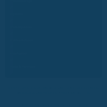
Presseanfrage
Experten
Produktpartner
Krankenkassen
Arbeitgeber
Pools & Vertriebe
Erstinformation
Kontakt
Genderhinweis
Datenschutz
Impressum
Beratungshinweis
Redaktion
Affiliate werden
Login
© 2026 Wendewerk. Alle Rechte vorbehalten.