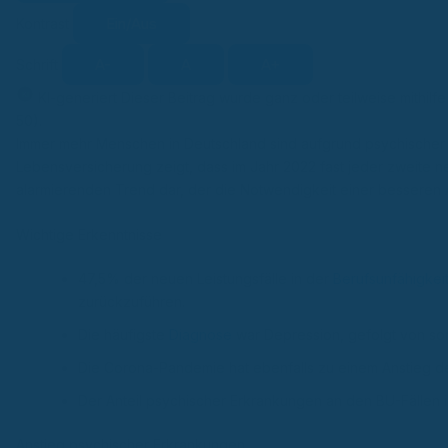
Ein/Aus
Kontrast
A-
A
A+
Schrift
KI-generiert
Dieser Beitrag wurde ganz oder teilweise mithilfe
KI
50).
Immer mehr Menschen in Deutschland sind aufgrund psychischer 
Lebensversicherung zeigt, dass im Jahr 2022 fast jeder zweite ne
alarmierenden Trend dar, der die Notwendigkeit einer besseren A
Wichtige Erkenntnisse
47,5% der neuen Leistungsfälle in der
Berufsunfähigkei
zurückzuführen.
Die häufigste
Diagnose
war Depression, gefolgt von s
Die Corona-Pandemie hat ebenfalls zu einem Anstieg de
Der Anteil psychischer Erkrankungen an den BU-Fällen i
Anstieg psychischer Erkrankungen