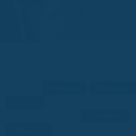
Finanz-App
Berufsunfähigkeitsversicherung: Psychische Erkrankungen und 
Vorlesen
Download
2 Min. Lesezeit
Teilen
Link kopieren
Facebook
Twitter
LinkedIn
WhatsApp
Lesehilfe