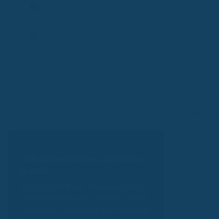
Frage stellen
Expertenprofil
Vollständigkeit, Richtigkeit und Aktualität:
Alle Inhalte dienen auss
Beratung. Für Richtigkeit, Vollständigkeit und Aktualität überneh
ausgeschlossen. Solltest du Fragen haben, schreib unserem
Sup
Kassenvergleich
Finde die Krankenkasse, die wirklich zu
dir passt.
Vergleiche Beiträge, Bonusprogramme,
Zusatzleistungen und exklusive Vorteile
– kostenlos, unabhängig und in wenigen