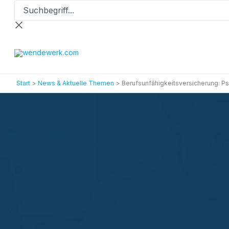
Suchbegriff...
Zum
Inhalt
springen
Start
News & Aktuelle Themen
Berufsunfähigkeitsversicherung: P
News & Aktuelles
Berufsunfähigkeitsversicherung: Psychische Erkrankungen und 
Termin vereinbaren
Aktionen