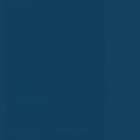
Minuten.
Kassenvergleich
Kassenalarm
Bleib uptodate und v
erpasse keine
Änderungen.