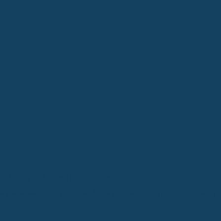
e Notwendigkeit, psychische Erkrankungen offener zu behandeln u
s Alarmsignal einer sich wandelnden Gesellschaft, in der Themen wie
ordert eine Sensibilisierung der Gesellschaft für den Umgang mit 
Unterstützung zu finden.
er Erkrankungen sind ein deutliches Zeichen dafür, dass mehr Aufm
nsversicherung hat mit ihrer Analyse einen wichtigen Beitrag zur D
schen Erkrankungen geleistet. Es ist entscheidend, dass sowohl Ve
e psychische Gesundheit zu fördern und die Stigmatisierung zu red
grund von psychischen Erkrankungen
, Ärzte Zeitung.
fähigkeit wegen psychischer Erkrankungen – Sparten – Versicherun
higkeitsversicherung
, Ärzte Zeitung.