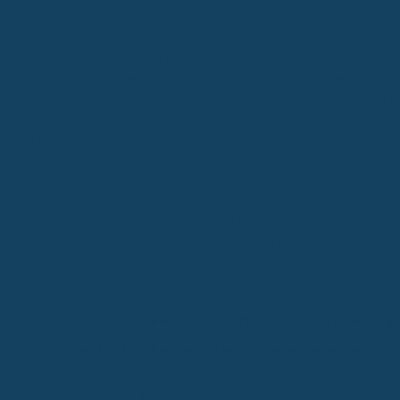
Thomas Brahm, der Vorstandsvorsitzende der Debeka, betont di
Stigmatisierung herauszuholen. Er sieht den Anstieg der Fälle al
Balance und mentale Gesundheit immer wichtiger werden. Brahm f
Erkrankungen, um Betroffenen zu helfen, die dringend benötigte 
Fazit
Die steigenden Zahlen der Berufsunfähigkeit aufgrund psychisch
auf die mentale Gesundheit gelegt werden muss. Die Debeka Lebe
über die Absicherung und Unterstützung von Menschen mit psychi
als auch die Gesellschaft als Ganzes Maßnahmen ergreifen, um di
Quellen
Berufsunfähigkeitsversicherung: Immer mehr Fälle auf
Berufsunfähigkeitsversicherung: Jede zweite Berufsun
Versicherungsbote.
Psychische Erkrankungen dominieren in der Berufsunfä