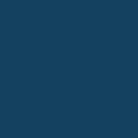
lt, dass psychische Erkrankungen eine immer dominierendere Rolle in
5% der neuen Leistungsfälle auf psychische Erkrankungen zurückzu
darstellt. Diese Zahl hat ein Rekordniveau erreicht, da der Anteil i
waren:
hr 2022 waren 2,4% der neuen Leistungsfälle auf COVID-19 und dere
isenzeiten besonders gefährdet ist. Die Debeka berichtete, dass di
uf 7.931 gestiegen ist, was die Dringlichkeit der Problematik unte