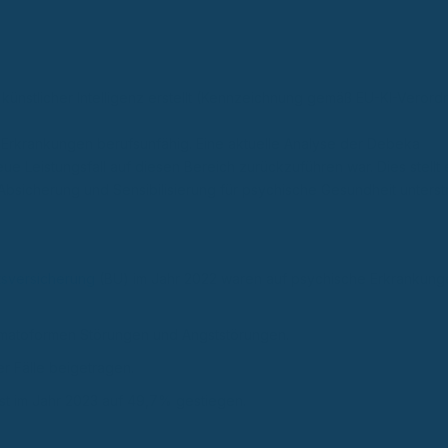
 künstlicher Intelligenz erstellt (Kennzeichnung gemäß EU-KI-Verordn
Erkrankungen berufsunfähig. Eine aktuelle Analyse der Debeka
ue Leistungsfall auf diesen Bereich zurückzuführen war. Dies stellt 
bsicherung und Sensibilisierung für psychische Gesundheit unterstr
tsversicherung
(BU) im Jahr 2022 waren auf psychische Erkrankung
omatoformen Störungen und Angststörungen.
r Fälle beigetragen.
st im Jahr 2023 auf 49,7% gestiegen.