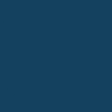
 der
führen, was
n den
n Folgen
e Zahl der
rstreicht.