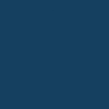
Die Debeka
Lebensversicherung
hat in ihrer Analyse festgestel
Berufsunfähigkeitsversicherung spielen. Im Jahr 2022 waren 47,
einen Anstieg um 2,6 Prozentpunkte im Vergleich zu den Vorjahren 
letzten Jahren zwischen 40 und 45 Prozent schwankte.
Die häufigsten Diagnosen unter den psychischen Erkrankungen 
Depressive Störungen
Somatoforme Störungen
Angststörungen
Auswirkungen der Corona-Pandemie
Die Corona-Pandemie hat die Situation weiter verschärft. Im Ja
zurückzuführen. Dies zeigt, dass die psychische Gesundheit in Kr
Rentenempfänger aufgrund psychischer Erkrankungen im Jahr 2022 a
Notwendigkeit der Entstigmatisierung