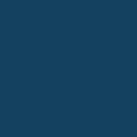
nd aus der
 Work-Life-
psychischen
erksamkeit
iskussion
rsicherer
uzieren.
gsbote.de
,