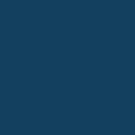
ung, Art.
einen
eicht.
en