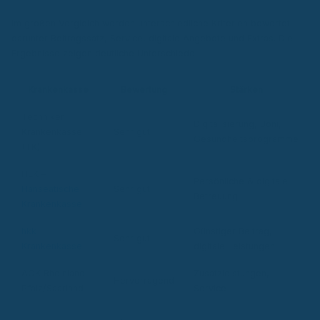
Im großen Vergleich werden unterschiedliche Kriterien bewertet –
darunter Beitragssatz, Service, digitale Angebote und Extras. Die
Ergebnisse zeigen deutliche Unterschiede:
Krankenkasse
Bewertung
Stärken
Techniker
Digitalisierung, Boni,
Krankenkasse
Sehr gut
Gesundheitsprogramme
(TK)
HEK –
Persönliche & digitale
Hanseatische
Sehr gut
Betreuung
Krankenkasse
hkk
Günstiger Beitrag,
Sehr gut
Krankenkasse
digitale Leistungen
AOK Rheinland-
Zusatzleistungen,
Hervorragend
Pfalz/Saarland
Service