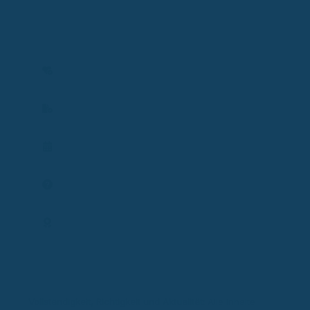
und privater Krankenversicherung sowie Risiko- und
Einkommensschutz. Ich analysiere individuelle Situationen
und entwickle passende Lösungen zum Schutz von
Gesundheit, Einkommen und Existenz.
Versicherbarkeit prüfen
Vertrag prüfen
Termin planen
Frage stellen
Expertenprofil
Vollständigkeit, Richtigkeit und Aktualität:
Alle Inhalte