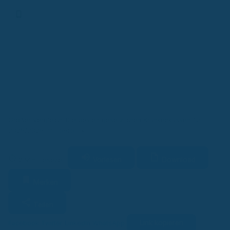
Finanz-App
Großer Vergleich: Die besten gesetzlichen Krankenkassen für
2025/2026 im Überblick
Vorlesen
Download
2 Min. Lesezeit
Merken
Teilen
Link kopieren
Facebook
Twitter
LinkedIn
WhatsApp