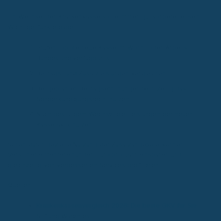
Ein Wechsel der Krankenkasse sollte immer gut vorbereitet sein.
Wichtige Punkte dabei:
Prüfen, ob die neue Kasse im Wohn- oder Arbeits-
Bundesland verfügbar ist.
Beitrags- und Zusatzleistungen vergleichen.
Bei geplanten Beitragserhöhungen rechtzeitig das
Sonderkündigungsrecht nutzen.
Nach bestätigem Wechsel die Leistungen der neuen
Kasse aktiv nutzen.
Schon durch gezielte Nutzung der Zusatzangebote können
Versicherte mehrere hundert Euro pro Jahr einsparen und
gleichzeitig von verbesserten Services profitieren.
Quellen
Krankenkassenvergleich 2026: Die beste GKV für Sie
,
Stiftung Warentest.