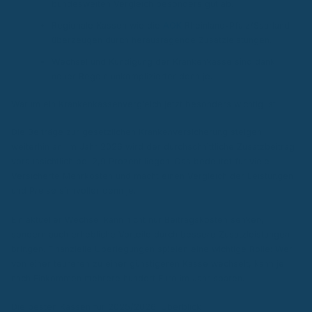
bundesweiten Vergleich besonders gut ab.
Regionale Kassen wie die
AOK
Rheinland-Pfalz/Saarland
überzeugen durch herausragende Zusatzleistungen.
Wechsel und Kündigung der Krankenkasse sind dank
neuer Regeln unkomplizierter denn je.
Warum ein Krankenkassenvergleich jetzt besonders wichtig ist
Die Beiträge zur gesetzlichen Krankenversicherung steigen
weiterhin an. Im Jahr 2026 wird der durchschnittliche Zusatzbeitrag
voraussichtlich bei 2,9 Prozent liegen. Das bedeutet für viele
Versicherte Mehrkosten und macht einen Vergleich der Leistungen
und Preise sinnvoller denn je.
Ein aktueller Wechsel kann nicht nur Beitragskosten senken,
sondern auch erhebliche Vorteile durch bessere Zusatzleistungen
bringen. Finanzielle Überlegungen spielen eine wichtige Rolle: Wer
von einer teureren zu einer günstigeren Kasse wechselt, kann je
nach Einkommen mehrere hundert Euro im Jahr sparen.
Die besten Kassen für 2025/2026: Überblick