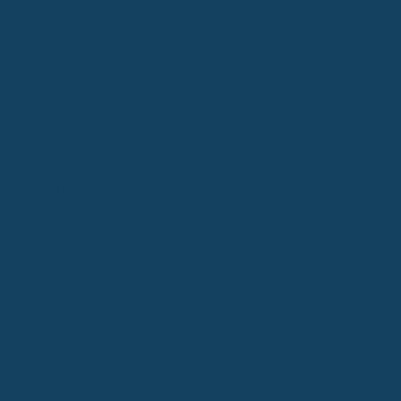
Gerade TK und AOK RLP/Saarland werden in Testergebnissen
häufig als besonders leistungsstark hervorgehoben. Die TK
überzeugt besonders durch digitale Lösungen, während die AOK
mit passgenauen Programmen und exzellentem Service punktet.
Wechsel leicht gemacht: So funktioniert es
Wer seine Kasse wechseln möchte, kann dies unkompliziert per
Antrag bei der neuen Krankenkasse tun. Bei Beitragserhöhungen
besteht ein Sonderkündigungsrecht ohne Einhaltung der sonst
üblichen Mindestbindungsfrist von zwölf Monaten. Die neue Kasse
übernimmt sämtliche Formalitäten, sodass der Wechsel reibungslos
verläuft.
Tipp: Bei einem bevorstehenden Wechsel lohnt ein Blick auf
individuelle Bedürfnisse – oft bieten regionale Kassen attraktive
Zusatzleistungen, die den Beitragssatz wettmachen. Besonders
gefragt sind Angebote wie professionelle Zahnreinigung,
Osteopathie, Gesundheitskurse oder Bonusprogramme für
gesundheitsbewusstes Verhalten.
Worauf Versicherte jetzt achten sollten