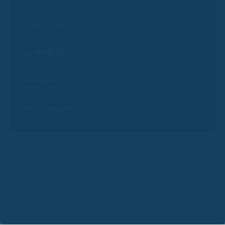
Produktpartner
Krankenkassen
Arbeitgeber
Pools & Vertriebe
Erstinformation
Kontakt
Genderhinweis
Datenschutz
Impressum
Beratungshinweis
Redaktion
Affiliate werden
Login
© 2026 Wendewerk. Alle Rechte vorbehalten.