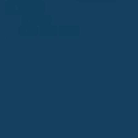
Lesehilfe
Ein/Aus
Kontrast
A-
A
A+
Schrift
KI
KI-generiert
Dieser Beitrag wurde ganz oder teilweise mithilfe
künstlicher Intelligenz erstellt (Kennzeichnung gemäß EU-KI-
Verordnung, Art. 50).
Die Beiträge und Leistungen der gesetzlichen Krankenkassen
werden gerade für die Jahre 2025 und 2026 neu bewertet und
verglichen. Versicherte in Deutschland stehen vor der Entscheidung,
ob sich ein Wechsel lohnt, da viele Kassen die Beiträge erhöhen
und einige mit attraktiven Zusatzleistungen auf sich aufmerksam
machen.
Wichtige Erkenntnisse auf einen Blick
Beitragserhöhungen veranlassen viele Versicherte zum
Kassenwechsel.
Die Techniker Krankenkasse (TK) schneidet im