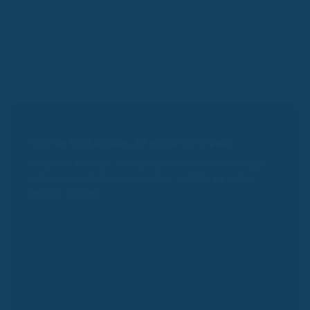
dienen ausschließlich der allgemeinen Information und
ersetzen keine individuelle Beratung. Für Richtigkeit,
Vollständigkeit und Aktualität übernehmen wir keine
Gewähr. Eine Haftung ist – soweit gesetzlich zulässig –
ausgeschlossen. Solltest du Fragen haben, schreib
unserem
Support
.
Kassenvergleich
Finde die Krankenkasse, die wirklich zu dir passt.
Vergleiche Beiträge, Bonusprogramme, Zusatzleistungen
und exklusive Vorteile – kostenlos, unabhängig und in
wenigen Minuten.