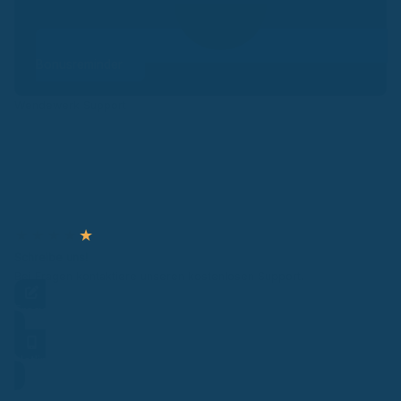
Bonusreminder
Wendewerk Support
★
★
★
★
★
Schreibe uns!
Bei Fragen kontaktiere unseren kostenlosen Support.
Frage stellen
Hotline