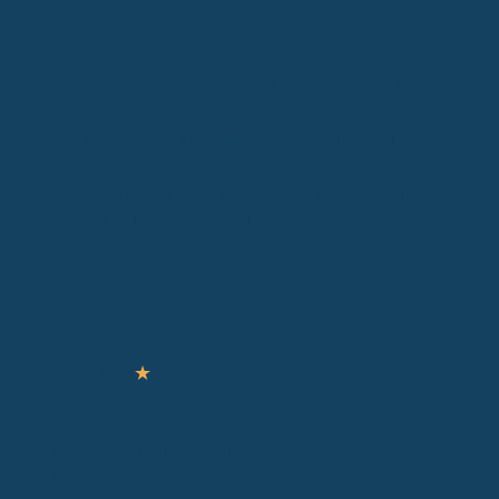
Die Techniker – Deutschlands beste Krankenkasse 2026
,
Techniker Krankenkasse.
Diese gesetzlichen Krankenkassen haben das beste
Preis-Leistungs-Verhältnis
, Handelsblatt.
Testsieger im Krankenkassenvergleich 2026 | Presse
,
AOK.
Gesetzliche Krankenkassen 2026: Die günstigste Kasse
gibt es nur noch regional
, Stiftung Warentest.
Autor & Experte
★
★
★
★
★
Ronny Knorr
Zertifizierter Sachverständiger
Experte für gesundheitliche Absicherung und
Risikovorsorge
Experte für gesundheitliche Absicherung in gesetzlicher